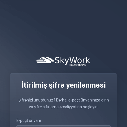
İtirilmiş şifrə yenilənməsi
Şifrənizi unutdunuz? Dərhal e-poçt ünvanınıza girin
və şifre sıfırlama əməliyyatına başlayın.
E-poçt ünvanı