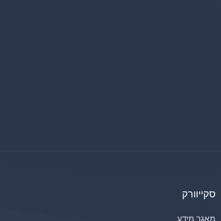
סקייוורק
מאגר מידע