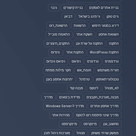
בניית אתרים לעסקים
בניית קישורים
גיבוי
גיים טוקן
גיימינג בישראל
דביאן
דירוג במנועי חיפוש
הרשאות
הרשאות_רוט
השוואת אחסון
השקת אתר
התאמת מובייל
התקנה
התקנה על שרת ענן
התקנים_חיצוניים
התקנת WordPress
התקנת אתר
ווינדוס
וורדפפרס
וורדפרס
ויפיאס
ויפיאס ווינדוס
חוויית משתמש
חומת_אש
חקר מילות מפתח
טכנולוגייתאחסון
טרמינל
יתרונות אחסון בענן
לא_מנוהל
לינוקס
מבנה קוד
מבנה_מערכת_הקבצים
מדידת ביצועים
מדריך
מדריך אחסון אתרים
מדריך ל-Windows Server
מדריך שינוי סיסמת רוט לינוקס
מהירות אתר
מחשוב_ענן
מיינקרפט
מיינקרפפט
ממשק שרתי משחק
מנוהל
מערכות ניהול תוכן