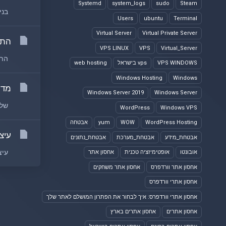
Systemd
system_logs
sudo
Steam
בניי
Users
ubuntu
Terminal
Virtual Server
Virtual Private Server
התא
VPS LINUX
VPS
Virtual_Server
התאמ
VPS WINDOWS
vps בישראל
web hosting
Windows Hosting
Windows
מדר
Windows Server 2019
Windows Server
שלב 1: בחירת ספק אירוח ודומיין הצעד הראשון בהקמת אתר ו
WordPress
Windows VPS
WordPress Hosting
WOW
yum
אבטחה
עיצ
אבטחת_מידע
אבטחת_מערכת
אבטחת_נתונים
עיצוב
אובונטו
אופטימיזציה טכנית
אחסון אתר
אחסון אתר וורדפרס
אחסון אתר משחקים
אחסון אתרי וורדפרס
אחסון אתרי וורדפרס: איך לבחור את הפתרון המושלם לאתר שלך
אחסון אתרים
אחסון אתרים בארץ