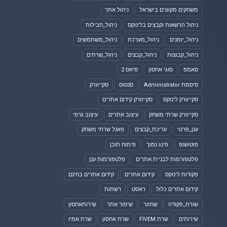
משחקים מקוונים בישראל
ניהול אתר
ניהול הרשאות וקבצים בלינוקס
ניהול_חבילות
ניהול_יומנים
ניהול_מערכת
ניהול_משתמשים
ניהול_קבוצות
ניהול_קבצים
ניהול_שרתים
סאמפ
סוגי אחסון
סיאס 2
סיסמת Administrator
סנטוס
סקייוורק
סקייוורק לינוקס
סקייוורק קידום אתרים
סקייוורק שרתי משחק
עיצוב אתרים
עיצוב גרפי
ענן_פרטי
עריכת_קבצים
פאנל שרתי משחק
פוטושופ
פינג נמוך
פיתוח תוכן
פלטפורמות לבניית אתרים
פלטפורמות ענן
פקודות לינוקס
קידום אתרים
קידום אתרים בחינם
קידום אתרים כלול
ראסט
רשתות
שורת_פקודה
שחזור
שיפור אתר
שירותאחסון
שירותים
שרת FIVEM
שרת אחסון
שרת אמיו