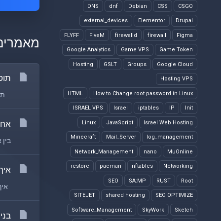
DNS
dnf
Debian
CSS
CSGO
external_devices
Elementor
Drupal
FLYFF
FiveM
firewalld
firewall
Figma
מאמרים
Google Analytics
Game VPS
Game Token
Hosting
GSLT
Groups
Google Cloud
תוס
Hosting VPS
HTML
How to Change root password in Linux
תוספ
ISRAEL VPS
Israel
iptables
IP
Init
אחס
Linux
JavaScript
Israel Web Hosting
Minecraft
Mail_Server
log_management
בין 
Network_Management
nano
MuOnline
restore
pacman
nftables
Networking
איך
SEO
SA:MP
RUST
Root
איך 
SITEJET
shared hosting
SEO OPTIMIZE
Software_Management
SkyWork
Sketch
בניי