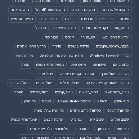
הרשאות_רוט
השוואת אחסון
השקת אתר
התאמת מובייל
התקנה
התקנה על שרת ענן
התקנים_חיצוניים
התקנת WordPress
התקנת אתר
ווינדוס
וורדפפרס
וורדפרס
ויפיאס
ויפיאס ווינדוס
חוויית משתמש
חומת_אש
חקר מילות מפתח
טכנולוגייתאחסון
טרמינל
יתרונות אחסון בענן
לא_מנוהל
לינוקס
מבנה קוד
מבנה_מערכת_הקבצים
מדידת ביצועים
מדריך
מדריך אחסון אתרים
מדריך ל-Windows Server
מדריך שינוי סיסמת רוט לינוקס
מהירות אתר
מחשוב_ענן
מיינקרפט
מיינקרפפט
ממשק שרתי משחק
מנוהל
מערכות ניהול תוכן
משחקים מקוונים בישראל
ניהול אתר
ניהול הרשאות וקבצים בלינוקס
ניהול_חבילות
ניהול_יומנים
ניהול_מערכת
ניהול_משתמשים
ניהול_קבוצות
ניהול_קבצים
ניהול_שרתים
סאמפ
סוגי אחסון
סיאס 2
סיסמת Administrator
סנטוס
סקייוורק
סקייוורק לינוקס
סקייוורק קידום אתרים
סקייוורק שרתי משחק
עיצוב אתרים
עיצוב גרפי
ענן_פרטי
עריכת_קבצים
פאנל שרתי משחק
פוטושופ
פינג נמוך
פיתוח תוכן
פלטפורמות לבניית אתרים
פלטפורמות ענן
פקודות לינוקס
קידום אתרים
קידום אתרים בחינם