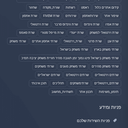
קידום אתרים כלול
ראסט
רשתות
שורת_פקודה
שחזור
שיפור אתר
שירותאחסון
שירותים
שרת FIVEM
שרת אחסון
שרת אמיו
שרת ווינדוס
שרת ווינדוס סרבר
שרת וירטואלי
שרת וירטואלי למשחק
שרת ייעודי
שרת מייפל סטורי
שרת סאמפ
שרת ענן
שרת פרטי
שרת_וירטואלי
שרתי אחסון אתרים
שרתי משחק
שרתי משחק בארץ
שרתי משחק בישראל
שרתי משחק בישראל פינג נמוך זמן תגובה מהיר חוויית משחק יציבה תמיכ
שרתי משחק מהירים
שרתי משחק מוגנים
שרתי משחקים
שרתים וירטואליים
שרתים וירטואלים
שרתים ישראליים
שרתים_וירטואליים
שרתימשחקים
תהליכים
תוכן איכותי
תזמון_משימות
תכנון אתר
תשתיות_מחשוב
פניות ומידע
פניות השירות שלכם