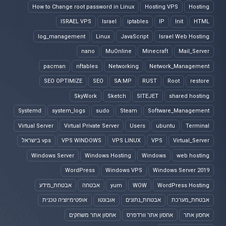
How to Change root password in Linux
Hosting VPS
Hosting
ISRAEL VPS
Israel
iptables
IP
Init
HTML
log_management
Linux
JavaScript
Israel Web Hosting
nano
MuOnline
Minecraft
Mail_Server
pacman
nftables
Networking
Network_Management
SEO OPTIMIZE
SEO
SA:MP
RUST
Root
restore
SkyWork
Sketch
SITEJET
shared hosting
Systemd
system_logs
sudo
Steam
Software_Management
Virtual Server
Virtual Private Server
Users
ubuntu
Terminal
Virtual_Server
VPS
VPS LINUX
VPS WINDOWS
vps בישראל
Windows Server
Windows Hosting
Windows
web hosting
WordPress
Windows VPS
Windows Server 2019
WordPress Hosting
WOW
yum
אבטחה
אבטחת_מידע
אבטחת_מערכת
אבטחת_נתונים
אובונטו
אופטימיזציה טכנית
אחסון אתר
אחסון אתר וורדפרס
אחסון אתר משחקים