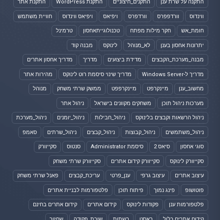
התקנה על שרת ענן
התקנים_חיצוניים
התקנת WordPress
התקנת אתר
ווינדוס
וורדפפרס
וורדפרס
ויפיאס
ויפיאס ווינדוס
חוויית משתמש
חומת_אש
חקר מילות מפתח
טכנולוגייתאחסון
טרמינל
יתרונות אחסון בענן
לא_מנוהל
לינוקס
מבנה קוד
מבנה_מערכת_הקבצים
מדידת ביצועים
מדריך
מדריך אחסון אתרים
מדריך ל-Windows Server
מדריך שינוי סיסמת רוט לינוקס
מהירות אתר
מחשוב_ענן
מיינקרפט
מיינקרפפט
ממשק שרתי משחק
מנוהל
מערכות ניהול תוכן
משחקים מקוונים בישראל
ניהול אתר
ניהול הרשאות וקבצים בלינוקס
ניהול_חבילות
ניהול_יומנים
ניהול_מערכת
ניהול_משתמשים
ניהול_קבוצות
ניהול_קבצים
ניהול_שרתים
סאמפ
סוגי אחסון
סיאס 2
סיסמת Administrator
סנטוס
סקייוורק
סקייוורק לינוקס
סקייוורק קידום אתרים
סקייוורק שרתי משחק
עיצוב אתרים
עיצוב גרפי
ענן_פרטי
עריכת_קבצים
פאנל שרתי משחק
פוטושופ
פינג נמוך
פיתוח תוכן
פלטפורמות לבניית אתרים
פלטפורמות ענן
פקודות לינוקס
קידום אתרים
קידום אתרים בחינם
קידום אתרים כלול
ראסט
רשתות
שורת_פקודה
שחזור