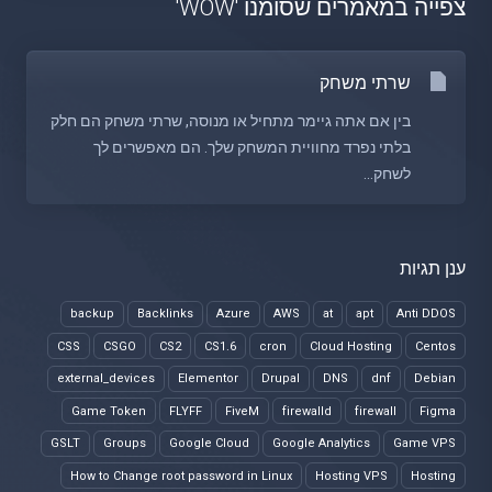
צפייה במאמרים שסומנו 'WOW'
שרתי משחק
בין אם אתה גיימר מתחיל או מנוסה, שרתי משחק הם חלק
בלתי נפרד מחוויית המשחק שלך. הם מאפשרים לך
לשחק...
ענן תגיות
backup
Backlinks
Azure
AWS
at
apt
Anti DDOS
CSS
CSGO
CS2
CS1.6
cron
Cloud Hosting
Centos
external_devices
Elementor
Drupal
DNS
dnf
Debian
Game Token
FLYFF
FiveM
firewalld
firewall
Figma
GSLT
Groups
Google Cloud
Google Analytics
Game VPS
How to Change root password in Linux
Hosting VPS
Hosting