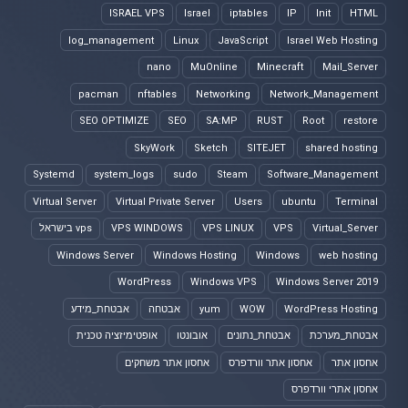
ISRAEL VPS
Israel
iptables
IP
Init
HTML
log_management
Linux
JavaScript
Israel Web Hosting
nano
MuOnline
Minecraft
Mail_Server
pacman
nftables
Networking
Network_Management
SEO OPTIMIZE
SEO
SA:MP
RUST
Root
restore
SkyWork
Sketch
SITEJET
shared hosting
Systemd
system_logs
sudo
Steam
Software_Management
Virtual Server
Virtual Private Server
Users
ubuntu
Terminal
Virtual_Server
VPS
VPS LINUX
VPS WINDOWS
vps בישראל
Windows Server
Windows Hosting
Windows
web hosting
WordPress
Windows VPS
Windows Server 2019
WordPress Hosting
WOW
yum
אבטחה
אבטחת_מידע
אבטחת_מערכת
אבטחת_נתונים
אובונטו
אופטימיזציה טכנית
אחסון אתר
אחסון אתר וורדפרס
אחסון אתר משחקים
אחסון אתרי וורדפרס