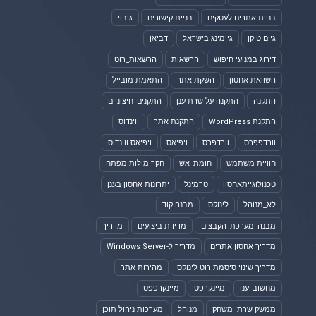
בניית אתרים לעסקים
בניית קישורים
גיבוי
גיים טוקן
גיימינג בישראל
דביאן
דירוג במנועי חיפוש
הרשאות
הרשאות_רוט
השוואת אחסון
השקת אתר
התאמת מובייל
התקנה
התקנה על שרת ענן
התקנים_חיצוניים
התקנת WordPress
התקנת אתר
ווינדוס
וורדפפרס
וורדפרס
ויפיאס
ויפיאס ווינדוס
חוויית משתמש
חומת_אש
חקר מילות מפתח
טכנולוגייתאחסון
טרמינל
יתרונות אחסון בענן
לא_מנוהל
לינוקס
מבנה קוד
מבנה_מערכת_הקבצים
מדידת ביצועים
מדריך
מדריך אחסון אתרים
מדריך ל-Windows Server
מדריך שינוי סיסמת רוט לינוקס
מהירות אתר
מחשוב_ענן
מיינקרפט
מיינקרפפט
ממשק שרתי משחק
מנוהל
מערכות ניהול תוכן