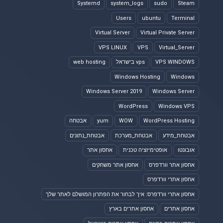
Systemd
system_logs
sudo
Steam
Users
ubuntu
Terminal
Virtual Server
Virtual Private Server
VPS LINUX
VPS
Virtual_Server
VPS WINDOWS
vps בישראל
web hosting
Windows Hosting
Windows
Windows Server 2019
Windows Server
WordPress
Windows VPS
WordPress Hosting
WOW
yum
אבטחה
אבטחת_מידע
אבטחת_מערכת
אבטחת_נתונים
אובונטו
אופטימיזציה טכנית
אחסון אתר
אחסון אתר וורדפרס
אחסון אתר משחקים
אחסון אתרי וורדפרס
אחסון אתרי וורדפרס: איך לבחור את הפתרון המושלם לאתר שלך
אחסון אתרים
אחסון אתרים בארץ