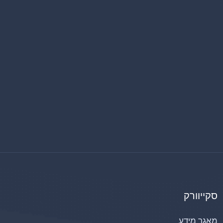
סקייוורק
מאגר מידע