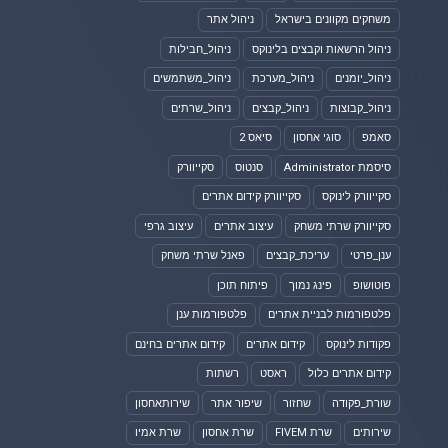
משחקים מקוונים בישראל
ניהול אתר
ניהול הרשאות וקבצים בלינוקס
ניהול_חבילות
ניהול_יומנים
ניהול_מערכת
ניהול_משתמשים
ניהול_קבוצות
ניהול_קבצים
ניהול_שרתים
סאמפ
סוגי אחסון
סיאס 2
סיסמת Administrator
סנטוס
סקייוורק
סקייוורק לינוקס
סקייוורק קידום אתרים
סקייוורק שרתי משחק
עיצוב אתרים
עיצוב גרפי
ענן_פרטי
עריכת_קבצים
פאנל שרתי משחק
פוטושופ
פינג נמוך
פיתוח תוכן
פלטפורמות לבניית אתרים
פלטפורמות ענן
פקודות לינוקס
קידום אתרים
קידום אתרים בחינם
קידום אתרים כלול
ראסט
רשתות
שורת_פקודה
שחזור
שיפור אתר
שירותאחסון
שירותים
שרת FIVEM
שרת אחסון
שרת אמיו