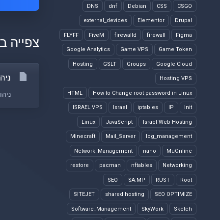
DNS
dnf
Debian
CSS
CSGO
external_devices
Elementor
Drupal
FLYFF
FiveM
firewalld
firewall
Figma
צפייה במ
Google Analytics
Game VPS
Game Token
Hosting
GSLT
Groups
Google Cloud
ניה
Hosting VPS
HTML
How to Change root password in Linux
ניהו
ISRAEL VPS
Israel
iptables
IP
Init
Linux
JavaScript
Israel Web Hosting
Minecraft
Mail_Server
log_management
Network_Management
nano
MuOnline
restore
pacman
nftables
Networking
SEO
SA:MP
RUST
Root
SITEJET
shared hosting
SEO OPTIMIZE
Software_Management
SkyWork
Sketch