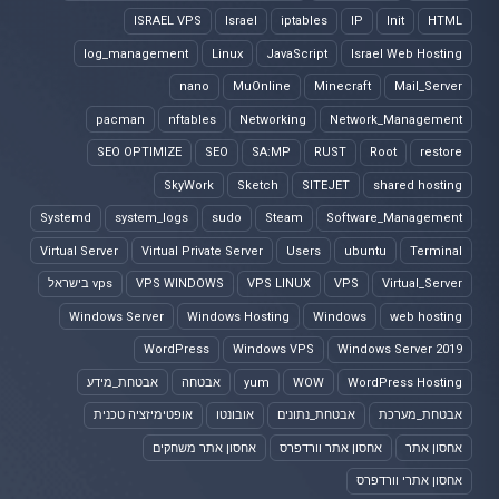
ISRAEL VPS
Israel
iptables
IP
Init
HTML
log_management
Linux
JavaScript
Israel Web Hosting
nano
MuOnline
Minecraft
Mail_Server
pacman
nftables
Networking
Network_Management
SEO OPTIMIZE
SEO
SA:MP
RUST
Root
restore
SkyWork
Sketch
SITEJET
shared hosting
Systemd
system_logs
sudo
Steam
Software_Management
Virtual Server
Virtual Private Server
Users
ubuntu
Terminal
Virtual_Server
VPS
VPS LINUX
VPS WINDOWS
vps בישראל
Windows Server
Windows Hosting
Windows
web hosting
WordPress
Windows VPS
Windows Server 2019
WordPress Hosting
WOW
yum
אבטחה
אבטחת_מידע
אבטחת_מערכת
אבטחת_נתונים
אובונטו
אופטימיזציה טכנית
אחסון אתר
אחסון אתר וורדפרס
אחסון אתר משחקים
אחסון אתרי וורדפרס