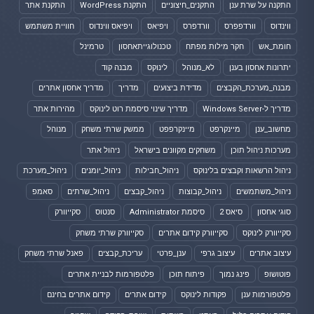
התקנה על שרת ענן
התקנים_חיצוניים
התקנת WordPress
התקנת אתר
ווינדוס
וורדפפרס
וורדפרס
ויפיאס
ויפיאס ווינדוס
חוויית משתמש
חומת_אש
חקר מילות מפתח
טכנולוגייתאחסון
טרמינל
יתרונות אחסון בענן
לא_מנוהל
לינוקס
מבנה קוד
מבנה_מערכת_הקבצים
מדידת ביצועים
מדריך
מדריך אחסון אתרים
מדריך ל-Windows Server
מדריך שינוי סיסמת רוט לינוקס
מהירות אתר
מחשוב_ענן
מיינקרפט
מיינקרפפט
ממשק שרתי משחק
מנוהל
מערכות ניהול תוכן
משחקים מקוונים בישראל
ניהול אתר
ניהול הרשאות וקבצים בלינוקס
ניהול_חבילות
ניהול_יומנים
ניהול_מערכת
ניהול_משתמשים
ניהול_קבוצות
ניהול_קבצים
ניהול_שרתים
סאמפ
סוגי אחסון
סיאס 2
סיסמת Administrator
סנטוס
סקייוורק
סקייוורק לינוקס
סקייוורק קידום אתרים
סקייוורק שרתי משחק
עיצוב אתרים
עיצוב גרפי
ענן_פרטי
עריכת_קבצים
פאנל שרתי משחק
פוטושופ
פינג נמוך
פיתוח תוכן
פלטפורמות לבניית אתרים
פלטפורמות ענן
פקודות לינוקס
קידום אתרים
קידום אתרים בחינם