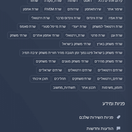
קידום אתרים כלול
ראסט
רשתות
שורת_פקודה
שחזור
שיפור אתר
שירותאחסון
שירותים
שרת FIVEM
שרת אחסון
שרת אמיו
שרת ווינדוס
שרת ווינדוס סרבר
שרת וירטואלי
שרת וירטואלי למשחק
שרת ייעודי
שרת מייפל סטורי
שרת סאמפ
שרת ענן
שרת פרטי
שרת_וירטואלי
שרתי אחסון אתרים
שרתי משחק
שרתי משחק בארץ
שרתי משחק בישראל
שרתי משחק בישראל פינג נמוך זמן תגובה מהיר חוויית משחק יציבה תמיכ
שרתי משחק מהירים
שרתי משחק מוגנים
שרתי משחקים
שרתים וירטואליים
שרתים וירטואלים
שרתים ישראליים
שרתים_וירטואליים
שרתימשחקים
תהליכים
תוכן איכותי
תזמון_משימות
תכנון אתר
תשתיות_מחשוב
פניות ומידע
פניות השירות שלכם
הודעות וחדשות