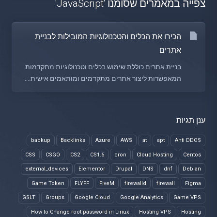
צפייה במאמרים שסומנו 'JavaScript'
הכירו את הכלים והטכנולוגיות המובילות לבניית
אתרים
בניית אתרים כוללת שימוש בכלים וטכנולוגיות מתקדמות
המאפשרות ליצור אתרים מתקדמים ומותאמים אישית....
ענן תגיות
backup
Backlinks
Azure
AWS
at
apt
Anti DDOS
CSS
CSGO
CS2
CS1.6
cron
Cloud Hosting
Centos
external_devices
Elementor
Drupal
DNS
dnf
Debian
Game Token
FLYFF
FiveM
firewalld
firewall
Figma
GSLT
Groups
Google Cloud
Google Analytics
Game VPS
How to Change root password in Linux
Hosting VPS
Hosting