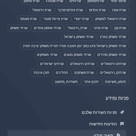
שיפור אתר
שירותאחסון
שירותים
שרת FIVEM
שרת אחסון
שרת אמיו
שרת ווינדוס
שרת ווינדוס סרבר
שרת וירטואלי
שרת וירטואלי למשחק
שרת ייעודי
שרת מייפל סטורי
שרת סאמפ
שרת ענן
שרת פרטי
שרת_וירטואלי
שרתי אחסון אתרים
שרתי משחק
שרתי משחק בארץ
שרתי משחק בישראל
שרתי משחק בישראל פינג נמוך זמן תגובה מהיר חוויית משחק יציבה תמיכ
שרתי משחק מהירים
שרתי משחק מוגנים
שרתי משחקים
שרתים וירטואליים
שרתים וירטואלים
שרתים ישראליים
שרתים_וירטואליים
שרתימשחקים
תהליכים
תוכן איכותי
תזמון_משימות
תכנון אתר
תשתיות_מחשוב
פניות ומידע
פניות השירות שלכם
הודעות וחדשות
מאגר מידע