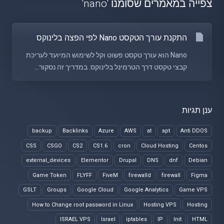
צפייה במאמרים שסומנו 'nano'
התקנת עורך הטקסט Nano לפי הפצה בלינוקס
Nano הוא עורך טקסט פשוט וקל לשימוש המיועד לעריכת
קבצי טקסט דרך הטרמינל בלינוקס. במדריך זה נסקור...
ענן תגיות
backup
Backlinks
Azure
AWS
at
apt
Anti DDOS
CSS
CSGO
CS2
CS1.6
cron
Cloud Hosting
Centos
external_devices
Elementor
Drupal
DNS
dnf
Debian
Game Token
FLYFF
FiveM
firewalld
firewall
Figma
GSLT
Groups
Google Cloud
Google Analytics
Game VPS
How to Change root password in Linux
Hosting VPS
Hosting
ISRAEL VPS
Israel
iptables
IP
Init
HTML