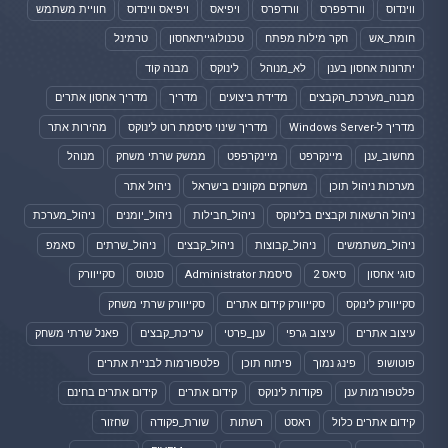
ווינדוס
וורדפפרס
וורדפרס
ויפיאס
ויפיאס ווינדוס
חוויית משתמש
חומת_אש
חקר מילות מפתח
טכנולוגייתאחסון
טרמינל
יתרונות אחסון בענן
לא_מנוהל
לינוקס
מבנה קוד
מבנה_מערכת_הקבצים
מדידת ביצועים
מדריך
מדריך אחסון אתרים
מדריך ל-Windows Server
מדריך שינוי סיסמת רוט לינוקס
מהירות אתר
מחשוב_ענן
מיינקרפט
מיינקרפפט
ממשק שרתי משחק
מנוהל
מערכות ניהול תוכן
משחקים מקוונים בישראל
ניהול אתר
ניהול הרשאות וקבצים בלינוקס
ניהול_חבילות
ניהול_יומנים
ניהול_מערכת
ניהול_משתמשים
ניהול_קבוצות
ניהול_קבצים
ניהול_שרתים
סאמפ
סוגי אחסון
סיאס 2
סיסמת Administrator
סנטוס
סקייוורק
סקייוורק לינוקס
סקייוורק קידום אתרים
סקייוורק שרתי משחק
עיצוב אתרים
עיצוב גרפי
ענן_פרטי
עריכת_קבצים
פאנל שרתי משחק
פוטושופ
פינג נמוך
פיתוח תוכן
פלטפורמות לבניית אתרים
פלטפורמות ענן
פקודות לינוקס
קידום אתרים
קידום אתרים בחינם
קידום אתרים כלול
ראסט
רשתות
שורת_פקודה
שחזור