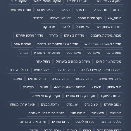
התקנה על שרת ענן
התקנים_חיצוניים
התקנת WordPress
התקנת אתר
ווינדוס
וורדפפרס
וורדפרס
ויפיאס
ויפיאס ווינדוס
חוויית משתמש
חומת_אש
חקר מילות מפתח
טכנולוגייתאחסון
טרמינל
יתרונות אחסון בענן
לא_מנוהל
לינוקס
מבנה קוד
מבנה_מערכת_הקבצים
מדידת ביצועים
מדריך
מדריך אחסון אתרים
מדריך ל-Windows Server
מדריך שינוי סיסמת רוט לינוקס
מהירות אתר
מחשוב_ענן
מיינקרפט
מיינקרפפט
ממשק שרתי משחק
מנוהל
מערכות ניהול תוכן
משחקים מקוונים בישראל
ניהול אתר
ניהול הרשאות וקבצים בלינוקס
ניהול_חבילות
ניהול_יומנים
ניהול_מערכת
ניהול_משתמשים
ניהול_קבוצות
ניהול_קבצים
ניהול_שרתים
סאמפ
סוגי אחסון
סיאס 2
סיסמת Administrator
סנטוס
סקייוורק
סקייוורק לינוקס
סקייוורק קידום אתרים
סקייוורק שרתי משחק
עיצוב אתרים
עיצוב גרפי
ענן_פרטי
עריכת_קבצים
פאנל שרתי משחק
פוטושופ
פינג נמוך
פיתוח תוכן
פלטפורמות לבניית אתרים
פלטפורמות ענן
פקודות לינוקס
קידום אתרים
קידום אתרים בחינם
קידום אתרים כלול
ראסט
רשתות
שורת_פקודה
שחזור