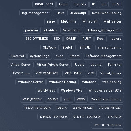
ISRAEL VPS
Israel
iptables
IP
Init
HTML
log_management
Linux
JavaScript
Israel Web Hosting
nano
MuOnline
Minecraft
Mail_Server
pacman
nftables
Networking
Network_Management
SEO OPTIMIZE
SEO
SA:MP
RUST
Root
restore
SkyWork
Sketch
SITEJET
shared hosting
Systemd
system_logs
sudo
Steam
Software_Management
Virtual Server
Virtual Private Server
Users
ubuntu
Terminal
Virtual_Server
VPS
VPS LINUX
VPS WINDOWS
vps בישראל
Windows Server
Windows Hosting
Windows
web hosting
WordPress
Windows VPS
Windows Server 2019
WordPress Hosting
WOW
yum
אבטחה
אבטחת_מידע
אבטחת_מערכת
אבטחת_נתונים
אובונטו
אופטימיזציה טכנית
אחסון אתר
אחסון אתר וורדפרס
אחסון אתר משחקים
אחסון אתרי וורדפרס