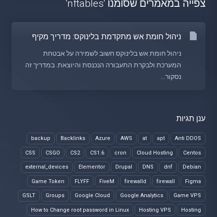
צפייה במאמרים שסומנו 'nftables'
ניהול חומת אש מתקדמת בלינוקס: מדריך מקיף
ניהול חומת אש בלינוקס חשוב לשמירה על אבטחת
המערכת ולבקרת התעבורה הנכנסת והיוצאת. במדריך זה
נסקור...
ענן תגיות
backup
Backlinks
Azure
AWS
at
apt
Anti DDOS
CSS
CSGO
CS2
CS1.6
cron
Cloud Hosting
Centos
external_devices
Elementor
Drupal
DNS
dnf
Debian
Game Token
FLYFF
FiveM
firewalld
firewall
Figma
GSLT
Groups
Google Cloud
Google Analytics
Game VPS
How to Change root password in Linux
Hosting VPS
Hosting