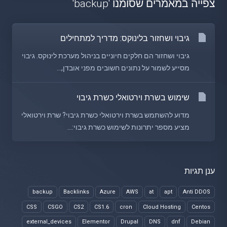
צפייה במאמרים שסומנו 'backup'
גיבוי ושחזור בלינוקס: מדריך למתחילים
גיבוי ושחזור הם חלקים חיוניים בניהול מערכת לינוקס. גיבוי
מסייע לשמור על נתונים חשובים מפני אובדן,...
שימוש בשרת וירטואלי כשרת גיבוי
מדוע להשתמש בשרת וירטואלי כשרת גיבוי? שרת וירטואלי
מציע מספר יתרונות לשימוש כשרת גיבוי:...
ענן תגיות
backup
Backlinks
Azure
AWS
at
apt
Anti DDOS
CSS
CSGO
CS2
CS1.6
cron
Cloud Hosting
Centos
external_devices
Elementor
Drupal
DNS
dnf
Debian