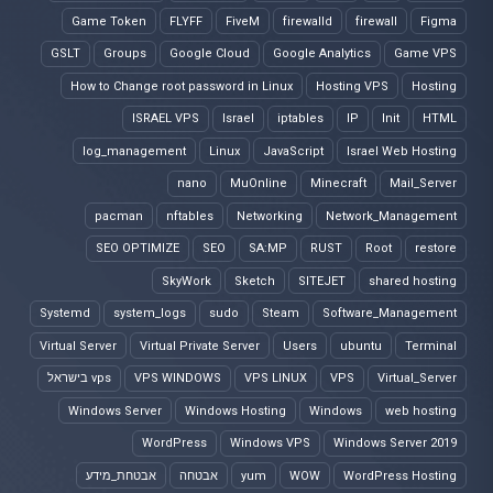
Game Token
FLYFF
FiveM
firewalld
firewall
Figma
GSLT
Groups
Google Cloud
Google Analytics
Game VPS
How to Change root password in Linux
Hosting VPS
Hosting
ISRAEL VPS
Israel
iptables
IP
Init
HTML
log_management
Linux
JavaScript
Israel Web Hosting
nano
MuOnline
Minecraft
Mail_Server
pacman
nftables
Networking
Network_Management
SEO OPTIMIZE
SEO
SA:MP
RUST
Root
restore
SkyWork
Sketch
SITEJET
shared hosting
Systemd
system_logs
sudo
Steam
Software_Management
Virtual Server
Virtual Private Server
Users
ubuntu
Terminal
Virtual_Server
VPS
VPS LINUX
VPS WINDOWS
vps בישראל
Windows Server
Windows Hosting
Windows
web hosting
WordPress
Windows VPS
Windows Server 2019
WordPress Hosting
WOW
yum
אבטחה
אבטחת_מידע