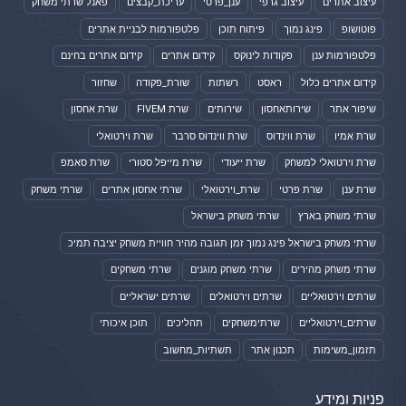
עיצוב אתרים
עיצוב גרפי
ענן_פרטי
עריכת_קבצים
פאנל שרתי משחק
פוטושופ
פינג נמוך
פיתוח תוכן
פלטפורמות לבניית אתרים
פלטפורמות ענן
פקודות לינוקס
קידום אתרים
קידום אתרים בחינם
קידום אתרים כלול
ראסט
רשתות
שורת_פקודה
שחזור
שיפור אתר
שירותאחסון
שירותים
שרת FIVEM
שרת אחסון
שרת אמיו
שרת ווינדוס
שרת ווינדוס סרבר
שרת וירטואלי
שרת וירטואלי למשחק
שרת ייעודי
שרת מייפל סטורי
שרת סאמפ
שרת ענן
שרת פרטי
שרת_וירטואלי
שרתי אחסון אתרים
שרתי משחק
שרתי משחק בארץ
שרתי משחק בישראל
שרתי משחק בישראל פינג נמוך זמן תגובה מהיר חוויית משחק יציבה תמיכ
שרתי משחק מהירים
שרתי משחק מוגנים
שרתי משחקים
שרתים וירטואליים
שרתים וירטואלים
שרתים ישראליים
שרתים_וירטואליים
שרתימשחקים
תהליכים
תוכן איכותי
תזמון_משימות
תכנון אתר
תשתיות_מחשוב
פניות ומידע