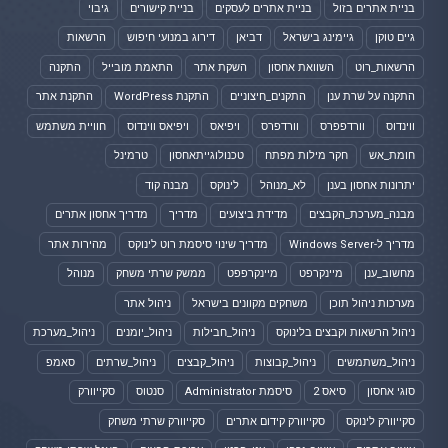
בניית אתרים בזול
בניית אתרים לעסקים
בניית קישורים
גיבוי
גיים טוקן
גיימינג בישראל
דביאן
דירוג במנועי חיפוש
הרשאות
הרשאות_רוט
השוואת אחסון
השקת אתר
התאמת מובייל
התקנה
התקנה על שרת ענן
התקנים_חיצוניים
התקנת WordPress
התקנת אתר
ווינדוס
וורדפפרס
וורדפרס
ויפיאס
ויפיאס ווינדוס
חוויית משתמש
חומת_אש
חקר מילות מפתח
טכנולוגייתאחסון
טרמינל
יתרונות אחסון בענן
לא_מנוהל
לינוקס
מבנה קוד
מבנה_מערכת_הקבצים
מדידת ביצועים
מדריך
מדריך אחסון אתרים
מדריך ל-Windows Server
מדריך שינוי סיסמת רוט לינוקס
מהירות אתר
מחשוב_ענן
מיינקרפט
מיינקרפפט
ממשק שרתי משחק
מנוהל
מערכות ניהול תוכן
משחקים מקוונים בישראל
ניהול אתר
ניהול הרשאות וקבצים בלינוקס
ניהול_חבילות
ניהול_יומנים
ניהול_מערכת
ניהול_משתמשים
ניהול_קבוצות
ניהול_קבצים
ניהול_שרתים
סאמפ
סוגי אחסון
סיאס 2
סיסמת Administrator
סנטוס
סקייוורק
סקייוורק לינוקס
סקייוורק קידום אתרים
סקייוורק שרתי משחק