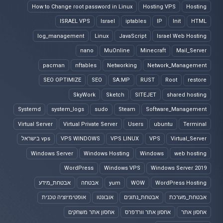
How to Change root password in Linux
Hosting VPS
Hosting
ISRAEL VPS
Israel
iptables
IP
Init
HTML
log_management
Linux
JavaScript
Israel Web Hosting
nano
MuOnline
Minecraft
Mail_Server
pacman
nftables
Networking
Network_Management
SEO OPTIMIZE
SEO
SA:MP
RUST
Root
restore
SkyWork
Sketch
SITEJET
shared hosting
Systemd
system_logs
sudo
Steam
Software_Management
Virtual Server
Virtual Private Server
Users
ubuntu
Terminal
Virtual_Server
VPS
VPS LINUX
VPS WINDOWS
vps בישראל
Windows Server
Windows Hosting
Windows
web hosting
WordPress
Windows VPS
Windows Server 2019
WordPress Hosting
WOW
yum
אבטחה
אבטחת_מידע
אבטחת_מערכת
אבטחת_נתונים
אובונטו
אופטימיזציה טכנית
אחסון אתר
אחסון אתר וורדפרס
אחסון אתר משחקים