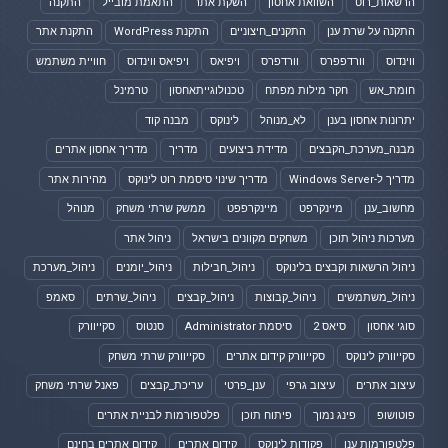
הרשאות_רוט
השוואת אחסון
השקת אתר
התאמת מובייל
התקנה
התקנה על שרת ענן
התקנים_חיצוניים
התקנת WordPress
התקנת אתר
ווינדוס
וורדפפרס
וורדפרס
ויפיאס
ויפיאס ווינדוס
חוויית משתמש
חומת_אש
חקר מילות מפתח
טכנולוגייתאחסון
טרמינל
יתרונות אחסון בענן
לא_מנוהל
לינוקס
מבנה קוד
מבנה_מערכת_הקבצים
מדידת ביצועים
מדריך
מדריך אחסון אתרים
מדריך ל-Windows Server
מדריך שינוי סיסמת רוט לינוקס
מהירות אתר
מחשוב_ענן
מיינקרפט
מיינקרפפט
ממשק שרתי משחק
מנוהל
מערכות ניהול תוכן
משחקים מקוונים בישראל
ניהול אתר
ניהול הרשאות וקבצים בלינוקס
ניהול_חבילות
ניהול_יומנים
ניהול_מערכת
ניהול_משתמשים
ניהול_קבוצות
ניהול_קבצים
ניהול_שרתים
סאמפ
סוגי אחסון
סיאס 2
סיסמת Administrator
סנטוס
סקייוורק
סקייוורק לינוקס
סקייוורק קידום אתרים
סקייוורק שרתי משחק
עיצוב אתרים
עיצוב גרפי
ענן_פרטי
עריכת_קבצים
פאנל שרתי משחק
פוטושופ
פינג נמוך
פיתוח תוכן
פלטפורמות לבניית אתרים
פלטפורמות ענן
פקודות לינוקס
קידום אתרים
קידום אתרים בחינם