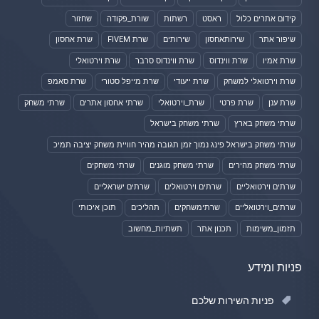
קידום אתרים כלול
ראסט
רשתות
שורת_פקודה
שחזור
שיפור אתר
שירותאחסון
שירותים
שרת FIVEM
שרת אחסון
שרת אמיו
שרת ווינדוס
שרת ווינדוס סרבר
שרת וירטואלי
שרת וירטואלי למשחק
שרת ייעודי
שרת מייפל סטורי
שרת סאמפ
שרת ענן
שרת פרטי
שרת_וירטואלי
שרתי אחסון אתרים
שרתי משחק
שרתי משחק בארץ
שרתי משחק בישראל
שרתי משחק בישראל פינג נמוך זמן תגובה מהיר חוויית משחק יציבה תמיכ
שרתי משחק מהירים
שרתי משחק מוגנים
שרתי משחקים
שרתים וירטואליים
שרתים וירטואלים
שרתים ישראליים
שרתים_וירטואליים
שרתימשחקים
תהליכים
תוכן איכותי
תזמון_משימות
תכנון אתר
תשתיות_מחשוב
פניות ומידע
פניות השירות שלכם