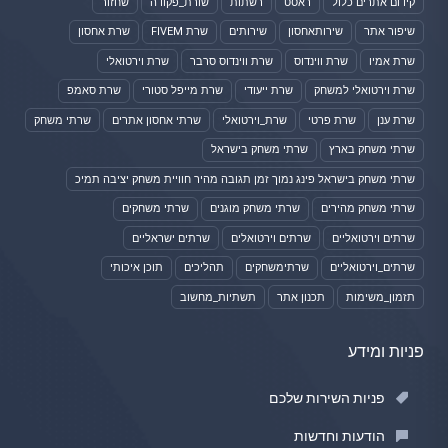
קידום אתרים כלול
ראסט
רשתות
שורת_פקודה
שחזור
שיפור אתר
שירותאחסון
שירותים
שרת FIVEM
שרת אחסון
שרת אמיו
שרת ווינדוס
שרת ווינדוס סרבר
שרת וירטואלי
שרת וירטואלי למשחק
שרת ייעודי
שרת מייפל סטורי
שרת סאמפ
שרת ענן
שרת פרטי
שרת_וירטואלי
שרתי אחסון אתרים
שרתי משחק
שרתי משחק בארץ
שרתי משחק בישראל
שרתי משחק בישראל פינג נמוך זמן תגובה מהיר חוויית משחק יציבה תמיכ
שרתי משחק מהירים
שרתי משחק מוגנים
שרתי משחקים
שרתים וירטואליים
שרתים וירטואלים
שרתים ישראליים
שרתים_וירטואליים
שרתימשחקים
תהליכים
תוכן איכותי
תזמון_משימות
תכנון אתר
תשתיות_מחשוב
פניות ומידע
פניות השירות שלכם
הודעות וחדשות