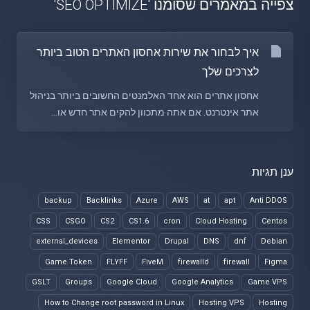
צפייה במאמרים שסומנו 'SEO OPTIMIZE'
איך לבחור את שירות אחסון האתרים הטוב ביותר
לצרכים שלך
אחסון אתרים הוא אחד האלמנטים החשובים ביותר בניהול
אתר אינטרנט. אם אתה מתכוון להקים אתר חדש או...
ענן תגיות
backup
Backlinks
Azure
AWS
at
apt
Anti DDOS
CSS
CSGO
CS2
CS1.6
cron
Cloud Hosting
Centos
external_devices
Elementor
Drupal
DNS
dnf
Debian
Game Token
FLYFF
FiveM
firewalld
firewall
Figma
GSLT
Groups
Google Cloud
Google Analytics
Game VPS
How to Change root password in Linux
Hosting VPS
Hosting