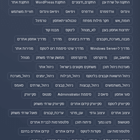
התקנה על שרת ענן
התקנים_חיצוניים
התקנת WordPress
התקנת אתר
ווינדוס
וורדפפרס
וורדפרס
ויפיאס
ויפיאס ווינדוס
חוויית משתמש
חומת_אש
חקר מילות מפתח
טכנולוגייתאחסון
טרמינל
יתרונות אחסון בענן
לא_מנוהל
לינוקס
מבנה קוד
מבנה_מערכת_הקבצים
מדידת ביצועים
מדריך
מדריך אחסון אתרים
מדריך ל-Windows Server
מדריך שינוי סיסמת רוט לינוקס
מהירות אתר
מחשוב_ענן
מיינקרפט
מיינקרפפט
ממשק שרתי משחק
מנוהל
מערכות ניהול תוכן
משחקים מקוונים בישראל
ניהול אתר
ניהול הרשאות וקבצים בלינוקס
ניהול_חבילות
ניהול_יומנים
ניהול_מערכת
ניהול_משתמשים
ניהול_קבוצות
ניהול_קבצים
ניהול_שרתים
סאמפ
סוגי אחסון
סיאס 2
סיסמת Administrator
סנטוס
סקייוורק
סקייוורק לינוקס
סקייוורק קידום אתרים
סקייוורק שרתי משחק
עיצוב אתרים
עיצוב גרפי
ענן_פרטי
עריכת_קבצים
פאנל שרתי משחק
פוטושופ
פינג נמוך
פיתוח תוכן
פלטפורמות לבניית אתרים
פלטפורמות ענן
פקודות לינוקס
קידום אתרים
קידום אתרים בחינם