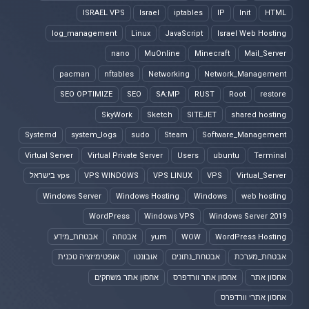
ISRAEL VPS
Israel
iptables
IP
Init
HTML
log_management
Linux
JavaScript
Israel Web Hosting
nano
MuOnline
Minecraft
Mail_Server
pacman
nftables
Networking
Network_Management
SEO OPTIMIZE
SEO
SA:MP
RUST
Root
restore
SkyWork
Sketch
SITEJET
shared hosting
Systemd
system_logs
sudo
Steam
Software_Management
Virtual Server
Virtual Private Server
Users
ubuntu
Terminal
Virtual_Server
VPS
VPS LINUX
VPS WINDOWS
vps בישראל
Windows Server
Windows Hosting
Windows
web hosting
WordPress
Windows VPS
Windows Server 2019
WordPress Hosting
WOW
yum
אבטחה
אבטחת_מידע
אבטחת_מערכת
אבטחת_נתונים
אובונטו
אופטימיזציה טכנית
אחסון אתר
אחסון אתר וורדפרס
אחסון אתר משחקים
אחסון אתרי וורדפרס