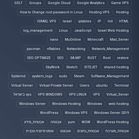
GSLT
Groups
Google Cloud
Google Analytics
Game VPS
How to Change root password in Linux
Hosting VPS
Hosting
ISRAEL VPS
Israel
iptables
IP
Init
HTML
log_management
Linux
JavaScript
Israel Web Hosting
nano
MuOnline
Minecraft
Mail_Server
pacman
nftables
Networking
Network_Management
SEO OPTIMIZE
SEO
SA:MP
RUST
Root
restore
SkyWork
Sketch
SITEJET
shared hosting
Systemd
system_logs
sudo
Steam
Software_Management
Virtual Server
Virtual Private Server
Users
ubuntu
Terminal
Virtual_Server
VPS
VPS LINUX
VPS WINDOWS
vps בישראל
Windows Server
Windows Hosting
Windows
web hosting
WordPress
Windows VPS
Windows Server 2019
WordPress Hosting
WOW
yum
אבטחה
אבטחת_מידע
אבטחת_מערכת
אבטחת_נתונים
אובונטו
אופטימיזציה טכנית