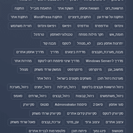
הרשאות_רוט
השוואת אחסון
השקת אתר
התאמת מובייל
התקנה
התקנה על שרת ענן
התקנים_חיצוניים
התקנת WordPress
התקנת אתר
ווינדוס
וורדפפרס
וורדפרס
ויפיאס
ויפיאס ווינדוס
חוויית משתמש
חומת_אש
חקר מילות מפתח
טכנולוגייתאחסון
טרמינל
יתרונות אחסון בענן
לא_מנוהל
לינוקס
מבנה קוד
מבנה_מערכת_הקבצים
מדידת ביצועים
מדריך
מדריך אחסון אתרים
מדריך ל-Windows Server
מדריך שינוי סיסמת רוט לינוקס
מהירות אתר
מחשוב_ענן
מיינקרפט
מיינקרפפט
ממשק שרתי משחק
מנוהל
מערכות ניהול תוכן
משחקים מקוונים בישראל
ניהול אתר
ניהול הרשאות וקבצים בלינוקס
ניהול_חבילות
ניהול_יומנים
ניהול_מערכת
ניהול_משתמשים
ניהול_קבוצות
ניהול_קבצים
ניהול_שרתים
סאמפ
סוגי אחסון
סיאס 2
סיסמת Administrator
סנטוס
סקייוורק
סקייוורק לינוקס
סקייוורק קידום אתרים
סקייוורק שרתי משחק
עיצוב אתרים
עיצוב גרפי
ענן_פרטי
עריכת_קבצים
פאנל שרתי משחק
פוטושופ
פינג נמוך
פיתוח תוכן
פלטפורמות לבניית אתרים