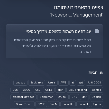
צפייה במאמרים שסומנו
'Network_Management'
עבודה עם רשתות בלינוקס: מדריך בסיסי
ניהול רשתות בלינוקס הוא חלק חשוב בממשק התקשורת
של המערכת. במדריך זה נסקור כיצד לנהל ולהגדיר
רשתות...
ענן תגיות
backup
Backlinks
Azure
AWS
at
apt
Anti DDOS
CSS
CSGO
CS2
CS1.6
cron
Cloud Hosting
Centos
external_devices
Elementor
Drupal
DNS
dnf
Debian
Game Token
FLYFF
FiveM
firewalld
firewall
Figma