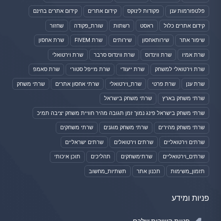
פלטפורמות ענן
פקודות לינוקס
קידום אתרים
קידום אתרים בחינם
קידום אתרים כלול
ראסט
רשתות
שורת_פקודה
שחזור
שיפור אתר
שירותאחסון
שירותים
שרת FIVEM
שרת אחסון
שרת אמיו
שרת ווינדוס
שרת ווינדוס סרבר
שרת וירטואלי
שרת וירטואלי למשחק
שרת ייעודי
שרת מייפל סטורי
שרת סאמפ
שרת ענן
שרת פרטי
שרת_וירטואלי
שרתי אחסון אתרים
שרתי משחק
שרתי משחק בארץ
שרתי משחק בישראל
שרתי משחק בישראל פינג נמוך זמן תגובה מהיר חוויית משחק יציבה תמיכ
שרתי משחק מהירים
שרתי משחק מוגנים
שרתי משחקים
שרתים וירטואליים
שרתים וירטואלים
שרתים ישראליים
שרתים_וירטואליים
שרתימשחקים
תהליכים
תוכן איכותי
תזמון_משימות
תכנון אתר
תשתיות_מחשוב
פניות ומידע