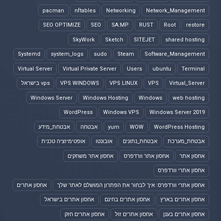
pacman
nftables
Networking
Network_Management
SEO OPTIMIZE
SEO
SA:MP
RUST
Root
restore
SkyWork
Sketch
SITEJET
shared hosting
Systemd
system_logs
sudo
Steam
Software_Management
Virtual Server
Virtual Private Server
Users
ubuntu
Terminal
Virtual_Server
VPS
VPS LINUX
VPS WINDOWS
vps בישראל
Windows Server
Windows Hosting
Windows
web hosting
WordPress
Windows VPS
Windows Server 2019
WordPress Hosting
WOW
yum
אבטחה
אבטחת_מידע
אבטחת_מערכת
אבטחת_נתונים
אובונטו
אופטימיזציה טכנית
אחסון אתר
אחסון אתר וורדפרס
אחסון אתר משחקים
אחסון אתרי וורדפרס
אחסון אתרי וורדפרס: איך לבחור את הפתרון המושלם לאתר שלך
אחסון אתרים
אחסון אתרים בארץ
אחסון אתרים בחינם
אחסון אתרים בישראל
אחסון אתרים בענן
אחסון אתרים זול
אחסון אתרים חזק