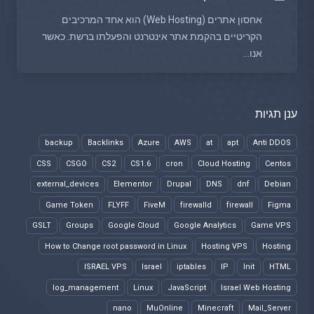
אחסון אתרים (Web Hosting) הוא אחד המרכיבים
הקריטיים בהקמת אתר אינטרנט והפעלתו ברשת. כאשר
אנו...
ענן תגיות
backup
Backlinks
Azure
AWS
at
apt
Anti DDOS
CSS
CSGO
CS2
CS1.6
cron
Cloud Hosting
Centos
external_devices
Elementor
Drupal
DNS
dnf
Debian
Game Token
FLYFF
FiveM
firewalld
firewall
Figma
GSLT
Groups
Google Cloud
Google Analytics
Game VPS
How to Change root password in Linux
Hosting VPS
Hosting
ISRAEL VPS
Israel
iptables
IP
Init
HTML
log_management
Linux
JavaScript
Israel Web Hosting
nano
MuOnline
Minecraft
Mail_Server