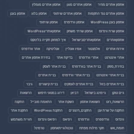
אחסון אתרים מהיר
אחסון אתרים מוגן
אחסון אתרים מומלץ
אחסון אתרים נגד התקפות
אחסון אתרים שיתופי
אחסון בלוג
אחסון בענן
אחסון בענן WordPress
אחסון וורדפרס
אחסון שיתופי
אחסון שרת ווינדוס
אחסון שרתי משחק
אחסוןאתריWordPress
אחסוןאתרים
אחסוןאתריםבישראל
איך למחוק תקייה בלינוקס
אירוח אתרים
אלמנטור
אמיו אונליין
אנליטיקה
אתר וורדפרס
אתרי אינטרנט
אתרי וורדפרס
בדיקת אתר
בחירת אחסון אתרים
בחירת_ספק
בניית אתר בוורדפרס
בניית אתר לעסק
בניית אתרי אינטרנט
בניית אתרי וורדפרס
בניית אתרים
בניית אתרים בזול
בניית אתרים לעסקים
בניית קישורים
גיבוי
גיים טוקן
גיימינג בישראל
דביאן
דירוג במנועי חיפוש
הרשאות
הרשאות_רוט
השוואת אחסון
השקת אתר
התאמת מובייל
התקנה
התקנה על שרת ענן
התקנים_חיצוניים
התקנת WordPress
התקנת אתר
ווינדוס
וורדפפרס
וורדפרס
ויפיאס
ויפיאס ווינדוס
חוויית משתמש
חומת_אש
חקר מילות מפתח
טכנולוגייתאחסון
טרמינל