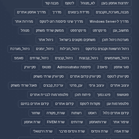
יתרונות אחסון בענן
לא_מנוהל
לינוקס
מבנה קוד
מבנה_מערכת_הקבצים
מדידת ביצועים
מדריך
מדריך אחסון אתרים
מדריך ל-Windows Server
מדריך שינוי סיסמת רוט לינוקס
מהירות אתר
מחשוב_ענן
מיינקרפט
מיינקרפפט
ממשק שרתי משחק
מנוהל
מערכות ניהול תוכן
משחקים מקוונים בישראל
ניהול אתר
ניהול הרשאות וקבצים בלינוקס
ניהול_חבילות
ניהול_יומנים
ניהול_מערכת
ניהול_משתמשים
ניהול_קבוצות
ניהול_קבצים
ניהול_שרתים
סאמפ
סוגי אחסון
סיאס 2
סיסמת Administrator
סנטוס
סקייוורק
סקייוורק לינוקס
סקייוורק קידום אתרים
סקייוורק שרתי משחק
עיצוב אתרים
עיצוב גרפי
ענן_פרטי
עריכת_קבצים
פאנל שרתי משחק
פוטושופ
פינג נמוך
פיתוח תוכן
פלטפורמות לבניית אתרים
פלטפורמות ענן
פקודות לינוקס
קידום אתרים
קידום אתרים בחינם
קידום אתרים כלול
ראסט
רשתות
שורת_פקודה
שחזור
שיפור אתר
שירותאחסון
שירותים
שרת FIVEM
שרת אחסון
שרת אמיו
שרת ווינדוס
שרת ווינדוס סרבר
שרת וירטואלי