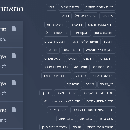
המאמרים
בניית אתרים לעסקים
בניית קישורים
גיבוי
גיים טוקן
גיימינג בישראל
דביאן
דירוג במנועי חיפוש
הרשאות
הרשאות_רוט
מדר
השוואת אחסון
השקת אתר
התאמת מובייל
שינוי סיסמת Root בלינוקס הוא ת
התקנה
התקנה על שרת ענן
התקנים_חיצוניים
התקנת WordPress
התקנת אתר
ווינדוס
איך
וורדפפרס
וורדפרס
ויפיאס
ויפיאס ווינדוס
לינו
חוויית משתמש
חומת_אש
חקר מילות מפתח
טכנולוגייתאחסון
טרמינל
יתרונות אחסון בענן
איך
לא_מנוהל
לינוקס
מבנה קוד
לינו
מבנה_מערכת_הקבצים
מדידת ביצועים
מדריך
מדריך אחסון אתרים
מדריך ל-Windows Server
ניה
מדריך שינוי סיסמת רוט לינוקס
מהירות אתר
מחשוב_ענן
מיינקרפט
מיינקרפפט
ניהו
ממשק שרתי משחק
מנוהל
מערכות ניהול תוכן