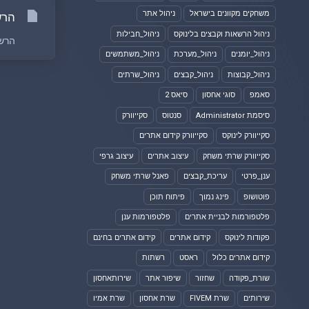
משחקים מקוונים בישראל
ניהול אתר
הרשאות רו
ניהול הרשאות וקבצים בלינוקס
ניהול_חבילות
הרשאות רוט (Root) הן אחת התכ
ניהול_יומנים
ניהול_מערכת
ניהול_משתמשים
ניהול_קבוצות
ניהול_קבצים
ניהול_שרתים
סאמפ
סוגי אחסון
סיאס 2
סיסמת Administrator
סנטוס
סקייוורק
סקייוורק לינוקס
סקייוורק קידום אתרים
סקייוורק שרתי משחק
עיצוב אתרים
עיצוב גרפי
ענן_פרטי
עריכת_קבצים
פאנל שרתי משחק
פוטושופ
פינג נמוך
פיתוח תוכן
פלטפורמות לבניית אתרים
פלטפורמות ענן
פקודות לינוקס
קידום אתרים
קידום אתרים בחינם
קידום אתרים כלול
ראסט
רשתות
שורת_פקודה
שחזור
שיפור אתר
שירותאחסון
שירותים
שרת FIVEM
שרת אחסון
שרת אמיו