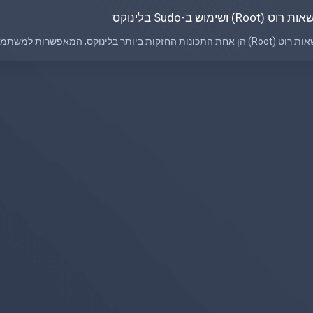
ט (Root) ושימוש ב-Sudo בלינוקס
ונות החזקות ביותר בלינוקס, המאפשרות למשתמש לנהל ולשלוט על כל ההיבטים...