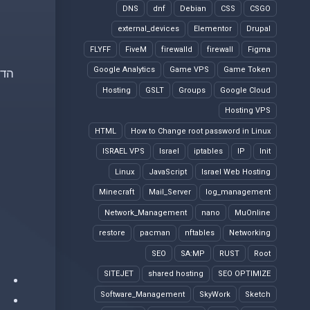
DNS
dnf
Debian
CSS
CSGO
external_devices
Elementor
Drupal
FLYFF
FiveM
firewalld
firewall
Figma
Google Analytics
Game VPS
Game Token
הדרך 
Hosting
GSLT
Groups
Google Cloud
Hosting VPS
HTML
How to Change root password in Linux
ISRAEL VPS
Israel
iptables
IP
Init
Linux
JavaScript
Israel Web Hosting
Minecraft
Mail_Server
log_management
Network_Management
nano
MuOnline
restore
pacman
nftables
Networking
SEO
SA:MP
RUST
Root
SITEJET
shared hosting
SEO OPTIMIZE
Software_Management
SkyWork
Sketch