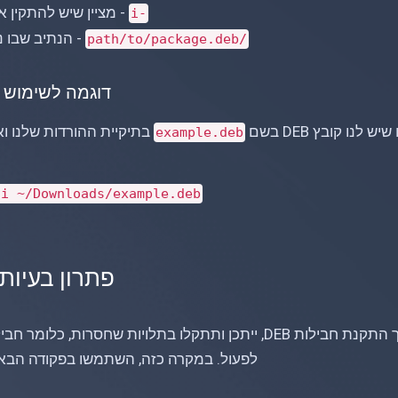
- מציין שיש להתקין 
-i
- הנתיב שבו נמצא ק
/path/to/package.deb
דוגמה לשימוש
יש לנו קובץ DEB בשם
בתיקיית ההורדות שלנו וא
example.deb
i ~/Downloads/example.deb
פתרון בעיות
במהלך התקנת חבילות DEB, ייתכן ותתקלו בתלויות שחסר
לפעול. במקרה כזה, השתמשו בפקודה הבאה