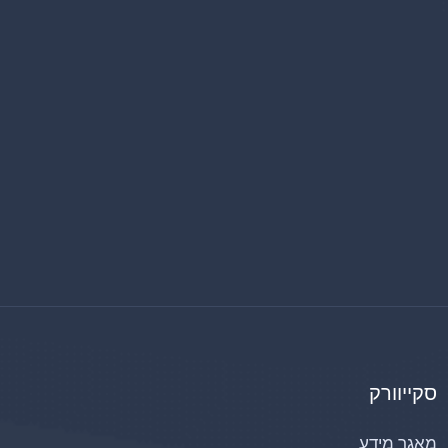
סקייוורק
מאגר מידע