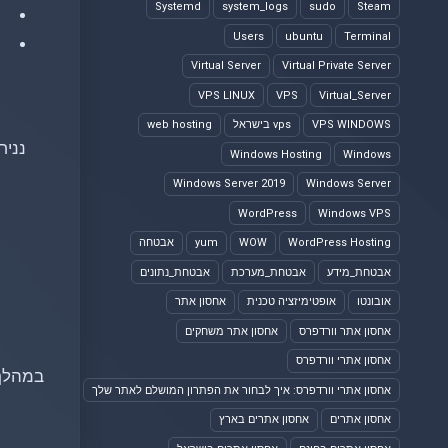
Systemd
system_logs
sudo
Steam
Users
ubuntu
Terminal
Virtual Server
Virtual Private Server
VPS LINUX
VPS
Virtual_Server
VPS WINDOWS
vps בישראל
web hosting
נניח ש
Windows Hosting
Windows
Windows Server 2019
Windows Server
WordPress
Windows VPS
WordPress Hosting
WOW
yum
אבטחה
אבטחת_מידע
אבטחת_מערכת
אבטחת_נתונים
אובונטו
אופטימיזציה טכנית
אחסון אתר
אחסון אתר וורדפרס
אחסון אתר משחקים
אחסון אתרי וורדפרס
אחסון אתרי וורדפרס: איך לבחור את הפתרון המושלם לאתר שלך
אחסון אתרים
אחסון אתרים בארץ