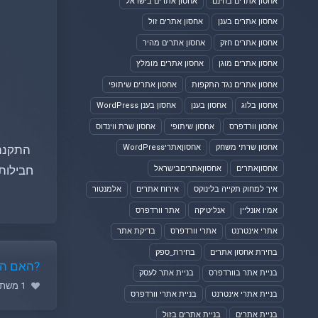
אחסון אתרים בחינם
אחסון אתרים בישראל
אחסון אתרים בענן
אחסון אתרים זול
אחסון אתרים חזק
אחסון אתרים מהיר
אחסון אתרים מוגן
אחסון אתרים מומלץ
אחסון אתרים נגד התקפות
אחסון אתרים שיתופי
אחסון בלוג
אחסון בענן
אחסון בענן WordPress
אחסון וורדפרס
אחסון שיתופי
אחסון שרת ווינדוס
אחסון שרתי משחק
אחסוןאתריWordPress
התקנת קובץ DEB בלינוקס היא תהליך פ
חבילות
אחסוןאתרים
אחסוןאתריםבישראל
איך למחוק תקייה בלינוקס
אירוח אתרים
אלמנטור
אמיו אונליין
אנליטיקה
אתר וורדפרס
אתרי אינטרנט
אתרי וורדפרס
בדיקת אתר
בחירת אחסון אתרים
בחירת_ספק
?האם הת
בניית אתר בוורדפרס
בניית אתר לעסק
1 משתמשים שמצאו מאמר זה מועיל (1 הצבעות)
בניית אתרי אינטרנט
בניית אתרי וורדפרס
בניית אתרים
בניית אתרים בזול