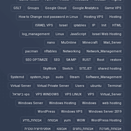
GSLT
Groups
Google Cloud
Google Analytics
Game VPS
How to Change root password in Linux
Hosting VPS
Hosting
ISRAEL VPS
Israel
iptables
IP
Init
HTML
log_management
Linux
JavaScript
Israel Web Hosting
nano
MuOnline
Minecraft
Mail_Server
pacman
nftables
Networking
Network_Management
SEO OPTIMIZE
SEO
SA:MP
RUST
Root
restore
SkyWork
Sketch
SITEJET
shared hosting
Systemd
system_logs
sudo
Steam
Software_Management
Virtual Server
Virtual Private Server
Users
ubuntu
Terminal
Virtual_Server
VPS
VPS LINUX
VPS WINDOWS
vps בישראל
Windows Server
Windows Hosting
Windows
web hosting
WordPress
Windows VPS
Windows Server 2019
WordPress Hosting
WOW
yum
אבטחה
אבטחת_מידע
אבטחת_מערכת
אבטחת_נתונים
אובונטו
אופטימיזציה טכנית