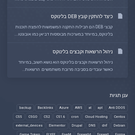
כיצד להתקין קובץ DEB בלינוקס
קבצי DEB הם חבילות התקנה המשמשות להפצת תוכנות
בלינוקס, במיוחד במערכות מבוססות דביאן כמו אובונטו....
ניהול הרשאות וקבצים בלינוקס
ניהול הרשאות וקבצים בלינוקס הוא נושא חשוב, במיוחד
כאשר עובדים בסביבה מרובת משתמשים. הרשאות...
ענן תגיות
backup
Backlinks
Azure
AWS
at
apt
Anti DDOS
CSS
CSGO
CS2
CS1.6
cron
Cloud Hosting
Centos
external_devices
Elementor
Drupal
DNS
dnf
Debian
Game Token
FLYFF
FiveM
firewalld
firewall
Figma