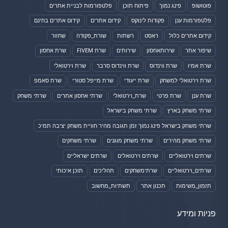
פוטושופ
פינג נמוך
פיתוח תוכן
פלטפורמות לבניית אתרים
פלטפורמות ענן
פקודות לינוקס
קידום אתרים
קידום אתרים בחינם
קידום אתרים כלול
ראסט
רשתות
שורת_פקודה
שחזור
שיפור אתר
שירותאחסון
שירותים
שרת FIVEM
שרת אחסון
שרת אמיו
שרת ווינדוס
שרת ווינדוס סרבר
שרת וירטואלי
שרת וירטואלי למשחק
שרת ייעודי
שרת מייפל סטורי
שרת סאמפ
שרת ענן
שרת פרטי
שרת_וירטואלי
שרתי אחסון אתרים
שרתי משחק
שרתי משחק בארץ
שרתי משחק בישראל
שרתי משחק בישראל פינג נמוך זמן תגובה מהיר חוויית משחק יציבה תמיכ
שרתי משחק מהירים
שרתי משחק מוגנים
שרתי משחקים
שרתים וירטואליים
שרתים וירטואלים
שרתים ישראליים
שרתים_וירטואליים
שרתימשחקים
תהליכים
תוכן איכותי
תזמון_משימות
תכנון אתר
תשתיות_מחשוב
פניות ומידע