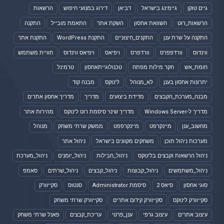
גיים טוקן
גיימינג בישראל
דביאן
דירוג במנועי חיפוש
הרשאות
הרשאות_רוט
השוואת אחסון
השקת אתר
התאמת מובייל
התקנה
התקנה על שרת ענן
התקנים_חיצוניים
התקנת WordPress
התקנת אתר
ווינדוס
וורדפפרס
וורדפרס
ויפיאס
ויפיאס ווינדוס
חוויית משתמש
חומת_אש
חקר מילות מפתח
טכנולוגייתאחסון
טרמינל
יתרונות אחסון בענן
לא_מנוהל
לינוקס
מבנה קוד
מבנה_מערכת_הקבצים
מדידת ביצועים
מדריך
מדריך אחסון אתרים
מדריך ל-Windows Server
מדריך שינוי סיסמת רוט לינוקס
מהירות אתר
מחשוב_ענן
מיינקרפט
מיינקרפפט
ממשק שרתי משחק
מנוהל
מערכות ניהול תוכן
משחקים מקוונים בישראל
ניהול אתר
ניהול הרשאות וקבצים בלינוקס
ניהול_חבילות
ניהול_יומנים
ניהול_מערכת
ניהול_משתמשים
ניהול_קבוצות
ניהול_קבצים
ניהול_שרתים
סאמפ
סוגי אחסון
סיאס 2
סיסמת Administrator
סנטוס
סקייוורק
סקייוורק לינוקס
סקייוורק קידום אתרים
סקייוורק שרתי משחק
עיצוב אתרים
עיצוב גרפי
ענן_פרטי
עריכת_קבצים
פאנל שרתי משחק