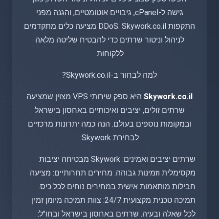
גישה ל-cPanel, גיבויים אוטומטיים, והגנה מפני
התקפות DDoS. Skywork.co.il מציעה כלים מתקדמים
לניהול וניטור שרתים כדי להבטיח שליטה מלאה
ללקוחות.
למה לבחור ב-Skywork.co.il?
Skywork.co.il
היא ספק שירותי VPS מצוין שמציעה
שרתים זולים, יציבים ואיכותיים באחסון בישראל
ובמקומות נוספים בעולם. הנה כמה יתרונות מרכזיים
לבחירת Skywork:
שרתים יציבים ואמינים: Skywork מבטיחה יציבות
מקסימלית וזמינות גבוהה. מחירים תחרותיים: מציעה
חבילות מותאמות אישית במחירים נוחים לכל כיס.
תמיכה טכנית מקצועית 24/7: צוות תמיכה מיומן זמין
לכל שאלה ובעיה. שרתים באחסון בישראל ובחו"ל: