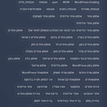
WordPress Hosting
WOW
yum
אבטחה
אבטחת_מידע
אבטחת_מערכת
אבטחת_נתונים
אובונטו
אופטימיזציה טכנית
אחסון אתר
אחסון אתר וורדפרס
אחסון אתר משחקים
אחסון אתרי וורדפרס
אחסון אתרי וורדפרס: איך לבחור את הפתרון המושלם לאתר שלך
אחסון אתרים
אחסון אתרים בארץ
אחסון אתרים בחינם
אחסון אתרים בישראל
אחסון אתרים בענן
אחסון אתרים זול
אחסון אתרים חזק
אחסון אתרים מהיר
אחסון אתרים מוגן
אחסון אתרים מומלץ
אחסון אתרים נגד התקפות
אחסון אתרים שיתופי
אחסון בלוג
אחסון בענן
אחסון בענן WordPress
אחסון וורדפרס
אחסון שיתופי
אחסון שרת ווינדוס
אחסון שרתי משחק
אחסוןאתריWordPress
אחסוןאתרים
אחסוןאתריםבישראל
איך למחוק תקייה בלינוקס
אירוח אתרים
אלמנטור
אמיו אונליין
אנליטיקה
אתר וורדפרס
אתרי אינטרנט
אתרי וורדפרס
בדיקת אתר
בחירת אחסון אתרים
בחירת_ספק
בניית אתר בוורדפרס
בניית אתר לעסק