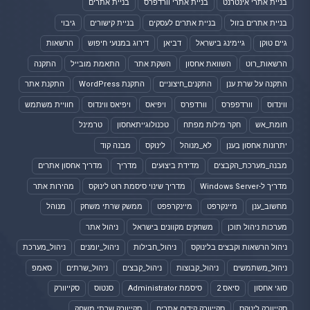
בניית אתרי אינטרנט
בניית אתרי וורדפרס
בניית אתרים
בניית אתרים בזול
בניית אתרים לעסקים
בניית קישורים
גיבוי
גיים טוקן
גיימינג בישראל
דביאן
דירוג במנועי חיפוש
הרשאות
הרשאות_רוט
השוואת אחסון
השקת אתר
התאמת מובייל
התקנה
התקנה על שרת ענן
התקנים_חיצוניים
התקנת WordPress
התקנת אתר
ווינדוס
וורדפפרס
וורדפרס
ויפיאס
ויפיאס ווינדוס
חוויית משתמש
חומת_אש
חקר מילות מפתח
טכנולוגייתאחסון
טרמינל
יתרונות אחסון בענן
לא_מנוהל
לינוקס
מבנה קוד
מבנה_מערכת_הקבצים
מדידת ביצועים
מדריך
מדריך אחסון אתרים
מדריך ל-Windows Server
מדריך שינוי סיסמת רוט לינוקס
מהירות אתר
מחשוב_ענן
מיינקרפט
מיינקרפפט
ממשק שרתי משחק
מנוהל
מערכות ניהול תוכן
משחקים מקוונים בישראל
ניהול אתר
ניהול הרשאות וקבצים בלינוקס
ניהול_חבילות
ניהול_יומנים
ניהול_מערכת
ניהול_משתמשים
ניהול_קבוצות
ניהול_קבצים
ניהול_שרתים
סאמפ
סוגי אחסון
סיאס 2
סיסמת Administrator
סנטוס
סקייוורק
סקייוורק לינוקס
סקייוורק קידום אתרים
סקייוורק שרתי משחק