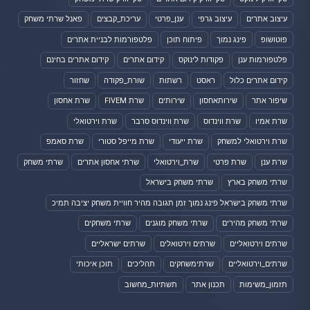
עיצוב אתרים
עיצוב גרפי
ענן_פרטי
עריכת_קבצים
פאנל שרתי משחק
פוטושופ
פינג נמוך
פיתוח תוכן
פלטפורמות לבניית אתרים
פלטפורמות ענן
פקודות לינוקס
קידום אתרים
קידום אתרים בחינם
קידום אתרים כלול
ראסט
רשתות
שורת_פקודה
שחזור
שיפור אתר
שירותאחסון
שירותים
שרת FIVEM
שרת אחסון
שרת אמיו
שרת ווינדוס
שרת ווינדוס סרבר
שרת וירטואלי
שרת וירטואלי למשחק
שרת ייעודי
שרת מייפל סטורי
שרת סאמפ
שרת ענן
שרת פרטי
שרת_וירטואלי
שרתי אחסון אתרים
שרתי משחק
שרתי משחק בארץ
שרתי משחק בישראל
שרתי משחק בישראל פינג נמוך זמן תגובה מהיר חוויית משחק יציבה תמיכ
שרתי משחק מהירים
שרתי משחק מוגנים
שרתי משחקים
שרתים וירטואליים
שרתים וירטואלים
שרתים ישראליים
שרתים_וירטואליים
שרתימשחקים
תהליכים
תוכן איכותי
תזמון_משימות
תכנון אתר
תשתיות_מחשוב