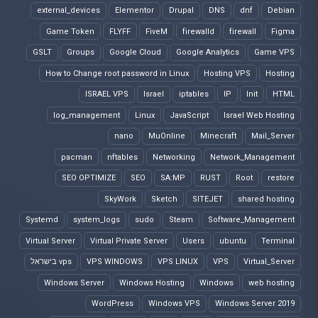
external_devices
Elementor
Drupal
DNS
dnf
Debian
Game Token
FLYFF
FiveM
firewalld
firewall
Figma
GSLT
Groups
Google Cloud
Google Analytics
Game VPS
How to Change root password in Linux
Hosting VPS
Hosting
ISRAEL VPS
Israel
iptables
IP
Init
HTML
log_management
Linux
JavaScript
Israel Web Hosting
nano
MuOnline
Minecraft
Mail_Server
pacman
nftables
Networking
Network_Management
SEO OPTIMIZE
SEO
SA:MP
RUST
Root
restore
SkyWork
Sketch
SITEJET
shared hosting
Systemd
system_logs
sudo
Steam
Software_Management
Virtual Server
Virtual Private Server
Users
ubuntu
Terminal
Virtual_Server
VPS
VPS LINUX
VPS WINDOWS
vps בישראל
Windows Server
Windows Hosting
Windows
web hosting
WordPress
Windows VPS
Windows Server 2019