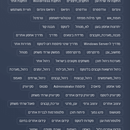
התקנה על שרת ענן
התקנים_חיצוניים
התקנת WordPress
התקנת אתר
ווינדוס
וורדפפרס
וורדפרס
ויפיאס
ויפיאס ווינדוס
חוויית משתמש
חומת_אש
חקר מילות מפתח
טכנולוגייתאחסון
טרמינל
יתרונות אחסון בענן
לא_מנוהל
לינוקס
מבנה קוד
מבנה_מערכת_הקבצים
מדידת ביצועים
מדריך
מדריך אחסון אתרים
מדריך ל-Windows Server
מדריך שינוי סיסמת רוט לינוקס
מהירות אתר
מחשוב_ענן
מיינקרפט
מיינקרפפט
ממשק שרתי משחק
מנוהל
מערכות ניהול תוכן
משחקים מקוונים בישראל
ניהול אתר
ניהול הרשאות וקבצים בלינוקס
ניהול_חבילות
ניהול_יומנים
ניהול_מערכת
ניהול_משתמשים
ניהול_קבוצות
ניהול_קבצים
ניהול_שרתים
סאמפ
סוגי אחסון
סיאס 2
סיסמת Administrator
סנטוס
סקייוורק
סקייוורק לינוקס
סקייוורק קידום אתרים
סקייוורק שרתי משחק
עיצוב אתרים
עיצוב גרפי
ענן_פרטי
עריכת_קבצים
פאנל שרתי משחק
פוטושופ
פינג נמוך
פיתוח תוכן
פלטפורמות לבניית אתרים
פלטפורמות ענן
פקודות לינוקס
קידום אתרים
קידום אתרים בחינם
קידום אתרים כלול
ראסט
רשתות
שורת_פקודה
שחזור