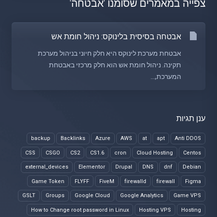
צפייה במאמרים שסומנו 'אבטחה'
אבטחה בסיסית בלינוקס: ניהול חומת אש
אבטחת מערכת לינוקס היא חלק חיוני בניהול מערכת
תקינה. ניהול חומת אש הוא חלק מרכזי באבטחת
המערכת,...
ענן תגיות
backup
Backlinks
Azure
AWS
at
apt
Anti DDOS
CSS
CSGO
CS2
CS1.6
cron
Cloud Hosting
Centos
external_devices
Elementor
Drupal
DNS
dnf
Debian
Game Token
FLYFF
FiveM
firewalld
firewall
Figma
GSLT
Groups
Google Cloud
Google Analytics
Game VPS
How to Change root password in Linux
Hosting VPS
Hosting