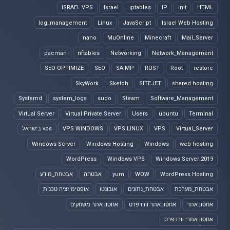
ISRAEL VPS
Israel
iptables
IP
Init
HTML
log_management
Linux
JavaScript
Israel Web Hosting
nano
MuOnline
Minecraft
Mail_Server
pacman
nftables
Networking
Network_Management
SEO OPTIMIZE
SEO
SA:MP
RUST
Root
restore
SkyWork
Sketch
SITEJET
shared hosting
Systemd
system_logs
sudo
Steam
Software_Management
Virtual Server
Virtual Private Server
Users
ubuntu
Terminal
Virtual_Server
VPS
VPS LINUX
VPS WINDOWS
vps בישראל
Windows Server
Windows Hosting
Windows
web hosting
WordPress
Windows VPS
Windows Server 2019
WordPress Hosting
WOW
yum
אבטחה
אבטחת_מידע
אבטחת_מערכת
אבטחת_נתונים
אובונטו
אופטימיזציה טכנית
אחסון אתר
אחסון אתר וורדפרס
אחסון אתר משחקים
אחסון אתרי וורדפרס