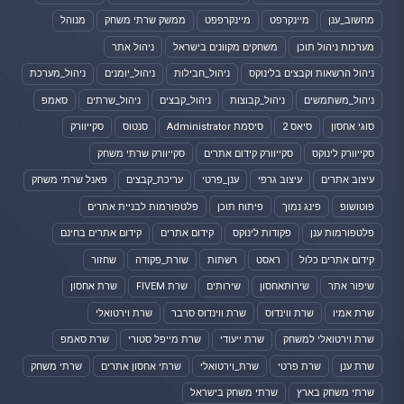
מחשוב_ענן
מיינקרפט
מיינקרפפט
ממשק שרתי משחק
מנוהל
מערכות ניהול תוכן
משחקים מקוונים בישראל
ניהול אתר
ניהול הרשאות וקבצים בלינוקס
ניהול_חבילות
ניהול_יומנים
ניהול_מערכת
ניהול_משתמשים
ניהול_קבוצות
ניהול_קבצים
ניהול_שרתים
סאמפ
סוגי אחסון
סיאס 2
סיסמת Administrator
סנטוס
סקייוורק
סקייוורק לינוקס
סקייוורק קידום אתרים
סקייוורק שרתי משחק
עיצוב אתרים
עיצוב גרפי
ענן_פרטי
עריכת_קבצים
פאנל שרתי משחק
פוטושופ
פינג נמוך
פיתוח תוכן
פלטפורמות לבניית אתרים
פלטפורמות ענן
פקודות לינוקס
קידום אתרים
קידום אתרים בחינם
קידום אתרים כלול
ראסט
רשתות
שורת_פקודה
שחזור
שיפור אתר
שירותאחסון
שירותים
שרת FIVEM
שרת אחסון
שרת אמיו
שרת ווינדוס
שרת ווינדוס סרבר
שרת וירטואלי
שרת וירטואלי למשחק
שרת ייעודי
שרת מייפל סטורי
שרת סאמפ
שרת ענן
שרת פרטי
שרת_וירטואלי
שרתי אחסון אתרים
שרתי משחק
שרתי משחק בארץ
שרתי משחק בישראל