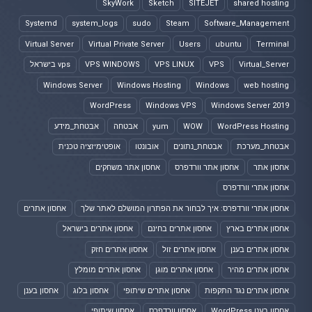
SkyWork
Sketch
SITEJET
shared hosting
Systemd
system_logs
sudo
Steam
Software_Management
Virtual Server
Virtual Private Server
Users
ubuntu
Terminal
Virtual_Server
VPS
VPS LINUX
VPS WINDOWS
vps בישראל
Windows Server
Windows Hosting
Windows
web hosting
WordPress
Windows VPS
Windows Server 2019
WordPress Hosting
WOW
yum
אבטחה
אבטחת_מידע
אבטחת_מערכת
אבטחת_נתונים
אובונטו
אופטימיזציה טכנית
אחסון אתר
אחסון אתר וורדפרס
אחסון אתר משחקים
אחסון אתרי וורדפרס
אחסון אתרי וורדפרס: איך לבחור את הפתרון המושלם לאתר שלך
אחסון אתרים
אחסון אתרים בארץ
אחסון אתרים בחינם
אחסון אתרים בישראל
אחסון אתרים בענן
אחסון אתרים זול
אחסון אתרים חזק
אחסון אתרים מהיר
אחסון אתרים מוגן
אחסון אתרים מומלץ
אחסון אתרים נגד התקפות
אחסון אתרים שיתופי
אחסון בלוג
אחסון בענן
אחסון בענן WordPress
אחסון וורדפרס
אחסון שיתופי