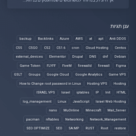
אך חיונית, במיוחד למשתמשים שמתעסקים בניהול...
ענן תגיות
backup
Backlinks
Azure
AWS
at
apt
Anti DDOS
CSS
CSGO
CS2
CS1.6
cron
Cloud Hosting
Centos
external_devices
Elementor
Drupal
DNS
dnf
Debian
Game Token
FLYFF
FiveM
firewalld
firewall
Figma
GSLT
Groups
Google Cloud
Google Analytics
Game VPS
How to Change root password in Linux
Hosting VPS
Hosting
ISRAEL VPS
Israel
iptables
IP
Init
HTML
log_management
Linux
JavaScript
Israel Web Hosting
nano
MuOnline
Minecraft
Mail_Server
pacman
nftables
Networking
Network_Management
SEO OPTIMIZE
SEO
SA:MP
RUST
Root
restore