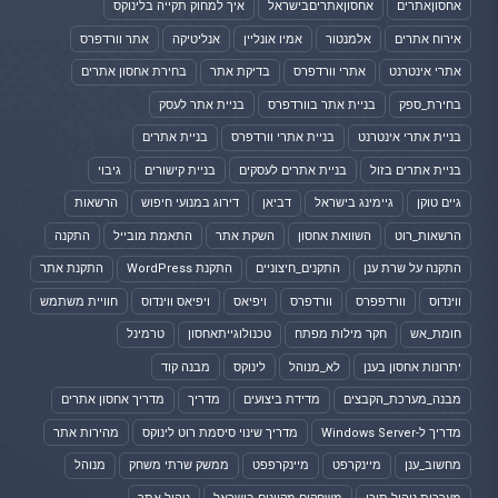
אחסוןאתרים
אחסוןאתריםבישראל
איך למחוק תקייה בלינוקס
אירוח אתרים
אלמנטור
אמיו אונליין
אנליטיקה
אתר וורדפרס
אתרי אינטרנט
אתרי וורדפרס
בדיקת אתר
בחירת אחסון אתרים
בחירת_ספק
בניית אתר בוורדפרס
בניית אתר לעסק
בניית אתרי אינטרנט
בניית אתרי וורדפרס
בניית אתרים
בניית אתרים בזול
בניית אתרים לעסקים
בניית קישורים
גיבוי
גיים טוקן
גיימינג בישראל
דביאן
דירוג במנועי חיפוש
הרשאות
הרשאות_רוט
השוואת אחסון
השקת אתר
התאמת מובייל
התקנה
התקנה על שרת ענן
התקנים_חיצוניים
התקנת WordPress
התקנת אתר
ווינדוס
וורדפפרס
וורדפרס
ויפיאס
ויפיאס ווינדוס
חוויית משתמש
חומת_אש
חקר מילות מפתח
טכנולוגייתאחסון
טרמינל
יתרונות אחסון בענן
לא_מנוהל
לינוקס
מבנה קוד
מבנה_מערכת_הקבצים
מדידת ביצועים
מדריך
מדריך אחסון אתרים
מדריך ל-Windows Server
מדריך שינוי סיסמת רוט לינוקס
מהירות אתר
מחשוב_ענן
מיינקרפט
מיינקרפפט
ממשק שרתי משחק
מנוהל