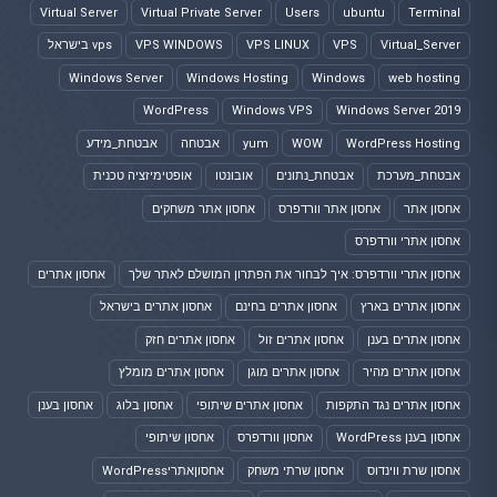
Virtual Server
Virtual Private Server
Users
ubuntu
Terminal
Virtual_Server
VPS
VPS LINUX
VPS WINDOWS
vps בישראל
Windows Server
Windows Hosting
Windows
web hosting
WordPress
Windows VPS
Windows Server 2019
WordPress Hosting
WOW
yum
אבטחה
אבטחת_מידע
אבטחת_מערכת
אבטחת_נתונים
אובונטו
אופטימיזציה טכנית
אחסון אתר
אחסון אתר וורדפרס
אחסון אתר משחקים
אחסון אתרי וורדפרס
אחסון אתרי וורדפרס: איך לבחור את הפתרון המושלם לאתר שלך
אחסון אתרים
אחסון אתרים בארץ
אחסון אתרים בחינם
אחסון אתרים בישראל
אחסון אתרים בענן
אחסון אתרים זול
אחסון אתרים חזק
אחסון אתרים מהיר
אחסון אתרים מוגן
אחסון אתרים מומלץ
אחסון אתרים נגד התקפות
אחסון אתרים שיתופי
אחסון בלוג
אחסון בענן
אחסון בענן WordPress
אחסון וורדפרס
אחסון שיתופי
אחסון שרת ווינדוס
אחסון שרתי משחק
אחסוןאתריWordPress