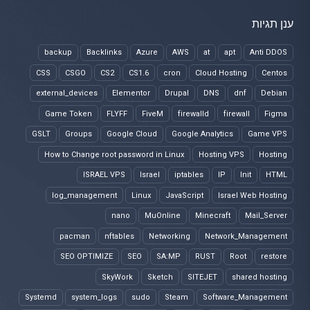
ענן תגיות
backup
Backlinks
Azure
AWS
at
apt
Anti DDOS
CSS
CSGO
CS2
CS1.6
cron
Cloud Hosting
Centos
external_devices
Elementor
Drupal
DNS
dnf
Debian
Game Token
FLYFF
FiveM
firewalld
firewall
Figma
GSLT
Groups
Google Cloud
Google Analytics
Game VPS
How to Change root password in Linux
Hosting VPS
Hosting
ISRAEL VPS
Israel
iptables
IP
Init
HTML
log_management
Linux
JavaScript
Israel Web Hosting
nano
MuOnline
Minecraft
Mail_Server
pacman
nftables
Networking
Network_Management
SEO OPTIMIZE
SEO
SA:MP
RUST
Root
restore
SkyWork
Sketch
SITEJET
shared hosting
Systemd
system_logs
sudo
Steam
Software_Management