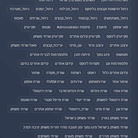
מערכות ניהול תוכן
משחקים מקוונים בישראל
ניהול אתר
ניהול הרשאות וקבצים בלינוקס
ניהול_חבילות
ניהול_יומנים
ניהול_מערכת
ניהול_משתמשים
ניהול_קבוצות
ניהול_קבצים
ניהול_שרתים
סאמפ
סוגי אחסון
סיאס 2
סיסמת Administrator
סנטוס
סקייוורק
סקייוורק לינוקס
סקייוורק קידום אתרים
סקייוורק שרתי משחק
עיצוב אתרים
עיצוב גרפי
ענן_פרטי
עריכת_קבצים
פאנל שרתי משחק
פוטושופ
פינג נמוך
פיתוח תוכן
פלטפורמות לבניית אתרים
פלטפורמות ענן
פקודות לינוקס
קידום אתרים
קידום אתרים בחינם
קידום אתרים כלול
ראסט
רשתות
שורת_פקודה
שחזור
שיפור אתר
שירותאחסון
שירותים
שרת FIVEM
שרת אחסון
שרת אמיו
שרת ווינדוס
שרת ווינדוס סרבר
שרת וירטואלי
שרת וירטואלי למשחק
שרת ייעודי
שרת מייפל סטורי
שרת סאמפ
שרת ענן
שרת פרטי
שרת_וירטואלי
שרתי אחסון אתרים
שרתי משחק
שרתי משחק בארץ
שרתי משחק בישראל
שרתי משחק בישראל פינג נמוך זמן תגובה מהיר חוויית משחק יציבה תמיכ
שרתי משחק מהירים
שרתי משחק מוגנים
שרתי משחקים