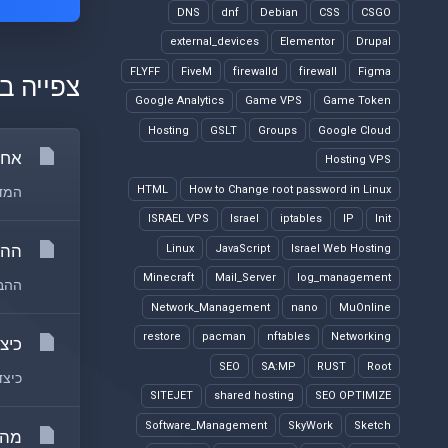
DNS
dnf
Debian
CSS
CSGO
external_devices
Elementor
Drupal
FLYFF
FiveM
firewalld
firewall
Figma
צפייה ב
Google Analytics
Game VPS
Game Token
Hosting
GSLT
Groups
Google Cloud
אחס
Hosting VPS
HTML
How to Change root password in Linux
המדר
ISRAEL VPS
Israel
iptables
IP
Init
ההבדל
Linux
JavaScript
Israel Web Hosting
Minecraft
Mail_Server
log_management
ההבדלים בין א
Network_Management
nano
MuOnline
restore
pacman
nftables
Networking
כיצ
SEO
SA:MP
RUST
Root
כיצד
SITEJET
shared hosting
SEO OPTIMIZE
Software_Management
SkyWork
Sketch
מה 