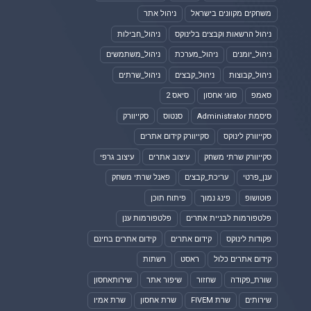
משחקים מקוונים בישראל
ניהול אתר
ניהול הרשאות וקבצים בלינוקס
ניהול_חבילות
ניהול_יומנים
ניהול_מערכת
ניהול_משתמשים
ניהול_קבוצות
ניהול_קבצים
ניהול_שרתים
סאמפ
סוגי אחסון
סיאס 2
סיסמת Administrator
סנטוס
סקייוורק
סקייוורק לינוקס
סקייוורק קידום אתרים
סקייוורק שרתי משחק
עיצוב אתרים
עיצוב גרפי
ענן_פרטי
עריכת_קבצים
פאנל שרתי משחק
פוטושופ
פינג נמוך
פיתוח תוכן
פלטפורמות לבניית אתרים
פלטפורמות ענן
פקודות לינוקס
קידום אתרים
קידום אתרים בחינם
קידום אתרים כלול
ראסט
רשתות
שורת_פקודה
שחזור
שיפור אתר
שירותאחסון
שירותים
שרת FIVEM
שרת אחסון
שרת אמיו