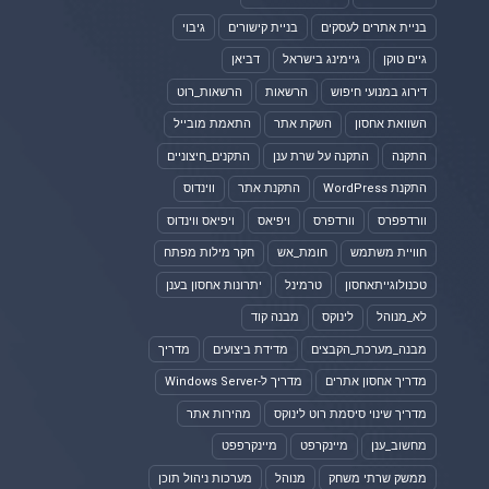
בניית אתרים לעסקים
בניית קישורים
גיבוי
גיים טוקן
גיימינג בישראל
דביאן
דירוג במנועי חיפוש
הרשאות
הרשאות_רוט
השוואת אחסון
השקת אתר
התאמת מובייל
התקנה
התקנה על שרת ענן
התקנים_חיצוניים
התקנת WordPress
התקנת אתר
ווינדוס
וורדפפרס
וורדפרס
ויפיאס
ויפיאס ווינדוס
חוויית משתמש
חומת_אש
חקר מילות מפתח
טכנולוגייתאחסון
טרמינל
יתרונות אחסון בענן
לא_מנוהל
לינוקס
מבנה קוד
מבנה_מערכת_הקבצים
מדידת ביצועים
מדריך
מדריך אחסון אתרים
מדריך ל-Windows Server
מדריך שינוי סיסמת רוט לינוקס
מהירות אתר
מחשוב_ענן
מיינקרפט
מיינקרפפט
ממשק שרתי משחק
מנוהל
מערכות ניהול תוכן