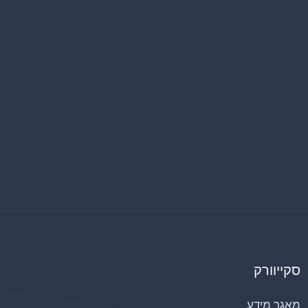
סקייוורק
מאגר מידע