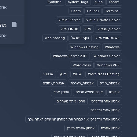
Systemd
system_logs
sudo
Steam
אחסון אתרים (Web Hosting)
Users
ubuntu
Terminal
Virtual Server
Virtual Private Server
מהו
VPS LINUX
VPS
Virtual_Server
אחסו
VPS WINDOWS
vps בישראל
web hosting
Windows Hosting
Windows
Windows Server 2019
Windows Server
WordPress
Windows VPS
WordPress Hosting
WOW
yum
אבטחה
אבטחת_מידע
אבטחת_מערכת
אבטחת_נתונים
אובונטו
אופטימיזציה טכנית
אחסון אתר
אחסון אתר וורדפרס
אחסון אתר משחקים
אחסון אתרי וורדפרס
אחסון אתרי וורדפרס: איך לבחור את הפתרון המושלם לאתר שלך
אחסון אתרים
אחסון אתרים בארץ