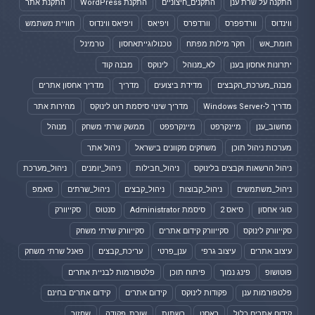
התקנה על שרת ענן
התקנים_חיצוניים
התקנת WordPress
התקנת אתר
ווינדוס
וורדפפרס
וורדפרס
ויפיאס
ויפיאס ווינדוס
חוויית משתמש
חומת_אש
חקר מילות מפתח
טכנולוגייתאחסון
טרמינל
יתרונות אחסון בענן
לא_מנוהל
לינוקס
מבנה קוד
מבנה_מערכת_הקבצים
מדידת ביצועים
מדריך
מדריך אחסון אתרים
מדריך ל-Windows Server
מדריך שינוי סיסמת רוט לינוקס
מהירות אתר
מחשוב_ענן
מיינקרפט
מיינקרפפט
ממשק שרתי משחק
מנוהל
מערכות ניהול תוכן
משחקים מקוונים בישראל
ניהול אתר
ניהול הרשאות וקבצים בלינוקס
ניהול_חבילות
ניהול_יומנים
ניהול_מערכת
ניהול_משתמשים
ניהול_קבוצות
ניהול_קבצים
ניהול_שרתים
סאמפ
סוגי אחסון
סיאס 2
סיסמת Administrator
סנטוס
סקייוורק
סקייוורק לינוקס
סקייוורק קידום אתרים
סקייוורק שרתי משחק
עיצוב אתרים
עיצוב גרפי
ענן_פרטי
עריכת_קבצים
פאנל שרתי משחק
פוטושופ
פינג נמוך
פיתוח תוכן
פלטפורמות לבניית אתרים
פלטפורמות ענן
פקודות לינוקס
קידום אתרים
קידום אתרים בחינם
קידום אתרים כלול
ראסט
רשתות
שורת_פקודה
שחזור