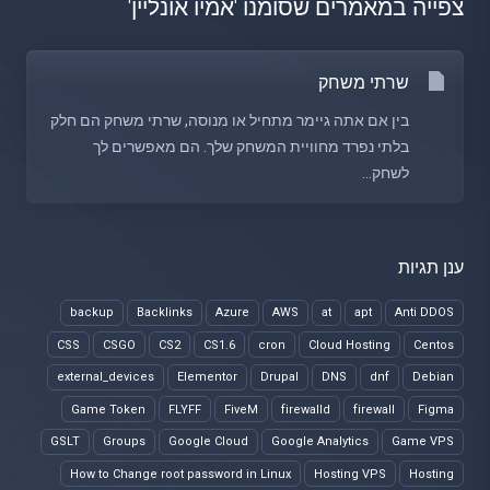
צפייה במאמרים שסומנו 'אמיו אונליין'
שרתי משחק
בין אם אתה גיימר מתחיל או מנוסה, שרתי משחק הם חלק
בלתי נפרד מחוויית המשחק שלך. הם מאפשרים לך
לשחק...
ענן תגיות
backup
Backlinks
Azure
AWS
at
apt
Anti DDOS
CSS
CSGO
CS2
CS1.6
cron
Cloud Hosting
Centos
external_devices
Elementor
Drupal
DNS
dnf
Debian
Game Token
FLYFF
FiveM
firewalld
firewall
Figma
GSLT
Groups
Google Cloud
Google Analytics
Game VPS
How to Change root password in Linux
Hosting VPS
Hosting