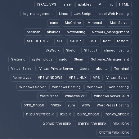
ISRAEL VPS
Israel
iptables
IP
Init
HTML
log_management
Linux
JavaScript
Israel Web Hosting
nano
MuOnline
Minecraft
Mail_Server
pacman
nftables
Networking
Network_Management
SEO OPTIMIZE
SEO
SA:MP
RUST
Root
restore
SkyWork
Sketch
SITEJET
shared hosting
Systemd
system_logs
sudo
Steam
Software_Management
Virtual Server
Virtual Private Server
Users
ubuntu
Terminal
Virtual_Server
VPS
VPS LINUX
VPS WINDOWS
vps בישראל
Windows Server
Windows Hosting
Windows
web hosting
WordPress
Windows VPS
Windows Server 2019
WordPress Hosting
WOW
yum
אבטחה
אבטחת_מידע
אבטחת_מערכת
אבטחת_נתונים
אובונטו
אופטימיזציה טכנית
אחסון אתר
אחסון אתר וורדפרס
אחסון אתר משחקים
אחסון אתרי וורדפרס