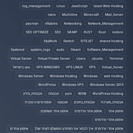
log_management
Linux
JavaScript
Israel Web Hosting
nano
MuOnline
Minecraft
Mail_Server
pacman
nftables
Networking
Network_Management
SEO OPTIMIZE
SEO
SA:MP
RUST
Root
restore
SkyWork
Sketch
SITEJET
shared hosting
Systemd
system_logs
sudo
Steam
Software_Management
Virtual Server
Virtual Private Server
Users
ubuntu
Terminal
Virtual_Server
VPS
VPS LINUX
VPS WINDOWS
vps בישראל
Windows Server
Windows Hosting
Windows
web hosting
WordPress
Windows VPS
Windows Server 2019
WordPress Hosting
WOW
yum
אבטחה
אבטחת_מידע
אבטחת_מערכת
אבטחת_נתונים
אובונטו
אופטימיזציה טכנית
אחסון אתר
אחסון אתר וורדפרס
אחסון אתר משחקים
אחסון אתרי וורדפרס
אחסון אתרי וורדפרס: איך לבחור את הפתרון המושלם לאתר שלך
אחסון אתרים