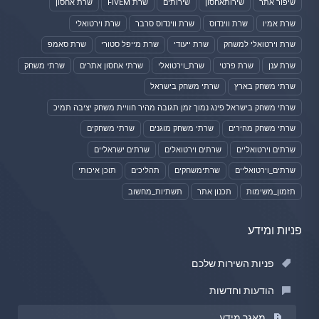
שיפור אתר
שירותאחסון
שירותים
שרת FIVEM
שרת אחסון
שרת אמיו
שרת ווינדוס
שרת ווינדוס סרבר
שרת וירטואלי
שרת וירטואלי למשחק
שרת ייעודי
שרת מייפל סטורי
שרת סאמפ
שרת ענן
שרת פרטי
שרת_וירטואלי
שרתי אחסון אתרים
שרתי משחק
שרתי משחק בארץ
שרתי משחק בישראל
שרתי משחק בישראל פינג נמוך זמן תגובה מהיר חוויית משחק יציבה תמיכ
שרתי משחק מהירים
שרתי משחק מוגנים
שרתי משחקים
שרתים וירטואליים
שרתים וירטואלים
שרתים ישראליים
שרתים_וירטואליים
שרתימשחקים
תהליכים
תוכן איכותי
תזמון_משימות
תכנון אתר
תשתיות_מחשוב
פניות ומידע
פניות השירות שלכם
הודעות וחדשות
מאגר מידע