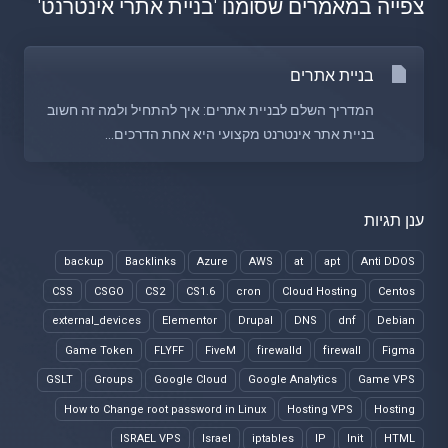
צפייה במאמרים שסומנו 'בניית אתרי אינטרנט'
בניית אתרים
המדריך השלם לבניית אתרים: איך להתחיל ולמה זה חשוב
בניית אתר אינטרנט מקצועי היא אחת הדרכים...
ענן תגיות
backup
Backlinks
Azure
AWS
at
apt
Anti DDOS
CSS
CSGO
CS2
CS1.6
cron
Cloud Hosting
Centos
external_devices
Elementor
Drupal
DNS
dnf
Debian
Game Token
FLYFF
FiveM
firewalld
firewall
Figma
GSLT
Groups
Google Cloud
Google Analytics
Game VPS
How to Change root password in Linux
Hosting VPS
Hosting
ISRAEL VPS
Israel
iptables
IP
Init
HTML