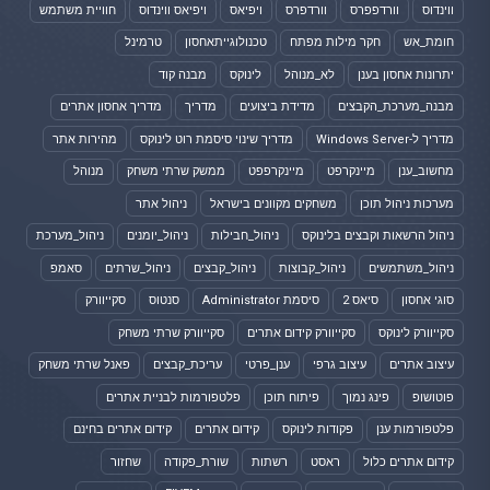
ווינדוס
וורדפפרס
וורדפרס
ויפיאס
ויפיאס ווינדוס
חוויית משתמש
חומת_אש
חקר מילות מפתח
טכנולוגייתאחסון
טרמינל
יתרונות אחסון בענן
לא_מנוהל
לינוקס
מבנה קוד
מבנה_מערכת_הקבצים
מדידת ביצועים
מדריך
מדריך אחסון אתרים
מדריך ל-Windows Server
מדריך שינוי סיסמת רוט לינוקס
מהירות אתר
מחשוב_ענן
מיינקרפט
מיינקרפפט
ממשק שרתי משחק
מנוהל
מערכות ניהול תוכן
משחקים מקוונים בישראל
ניהול אתר
ניהול הרשאות וקבצים בלינוקס
ניהול_חבילות
ניהול_יומנים
ניהול_מערכת
ניהול_משתמשים
ניהול_קבוצות
ניהול_קבצים
ניהול_שרתים
סאמפ
סוגי אחסון
סיאס 2
סיסמת Administrator
סנטוס
סקייוורק
סקייוורק לינוקס
סקייוורק קידום אתרים
סקייוורק שרתי משחק
עיצוב אתרים
עיצוב גרפי
ענן_פרטי
עריכת_קבצים
פאנל שרתי משחק
פוטושופ
פינג נמוך
פיתוח תוכן
פלטפורמות לבניית אתרים
פלטפורמות ענן
פקודות לינוקס
קידום אתרים
קידום אתרים בחינם
קידום אתרים כלול
ראסט
רשתות
שורת_פקודה
שחזור