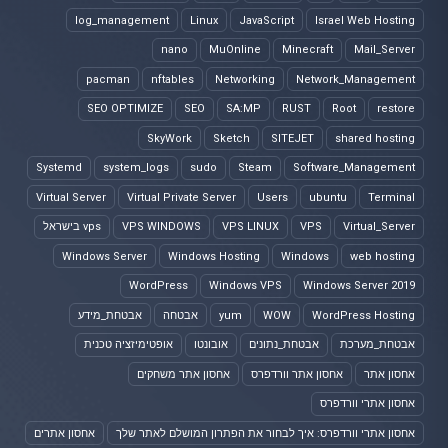
log_management
Linux
JavaScript
Israel Web Hosting
nano
MuOnline
Minecraft
Mail_Server
pacman
nftables
Networking
Network_Management
SEO OPTIMIZE
SEO
SA:MP
RUST
Root
restore
SkyWork
Sketch
SITEJET
shared hosting
Systemd
system_logs
sudo
Steam
Software_Management
Virtual Server
Virtual Private Server
Users
ubuntu
Terminal
Virtual_Server
VPS
VPS LINUX
VPS WINDOWS
vps בישראל
Windows Server
Windows Hosting
Windows
web hosting
WordPress
Windows VPS
Windows Server 2019
WordPress Hosting
WOW
yum
אבטחה
אבטחת_מידע
אבטחת_מערכת
אבטחת_נתונים
אובונטו
אופטימיזציה טכנית
אחסון אתר
אחסון אתר וורדפרס
אחסון אתר משחקים
אחסון אתרי וורדפרס
אחסון אתרי וורדפרס: איך לבחור את הפתרון המושלם לאתר שלך
אחסון אתרים