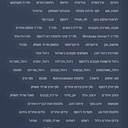
ווינדוס
וורדפפרס
וורדפרס
ויפיאס
ויפיאס ווינדוס
חוויית משתמש
חומת_אש
חקר מילות מפתח
טכנולוגייתאחסון
טרמינל
יתרונות אחסון בענן
לא_מנוהל
לינוקס
מבנה קוד
מבנה_מערכת_הקבצים
מדידת ביצועים
מדריך
מדריך אחסון אתרים
מדריך ל-Windows Server
מדריך שינוי סיסמת רוט לינוקס
מהירות אתר
מחשוב_ענן
מיינקרפט
מיינקרפפט
ממשק שרתי משחק
מנוהל
מערכות ניהול תוכן
משחקים מקוונים בישראל
ניהול אתר
ניהול הרשאות וקבצים בלינוקס
ניהול_חבילות
ניהול_יומנים
ניהול_מערכת
ניהול_משתמשים
ניהול_קבוצות
ניהול_קבצים
ניהול_שרתים
סאמפ
סוגי אחסון
סיאס 2
סיסמת Administrator
סנטוס
סקייוורק
סקייוורק לינוקס
סקייוורק קידום אתרים
סקייוורק שרתי משחק
עיצוב אתרים
עיצוב גרפי
ענן_פרטי
עריכת_קבצים
פאנל שרתי משחק
פוטושופ
פינג נמוך
פיתוח תוכן
פלטפורמות לבניית אתרים
פלטפורמות ענן
פקודות לינוקס
קידום אתרים
קידום אתרים בחינם
קידום אתרים כלול
ראסט
רשתות
שורת_פקודה
שחזור