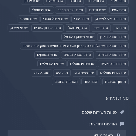
שיפור אתר
שירותאחסון
שירותים
שרת FIVEM
שרת אחסון
שרת אמיו
שרת ווינדוס
שרת ווינדוס סרבר
שרת וירטואלי
שרת וירטואלי למשחק
שרת ייעודי
שרת מייפל סטורי
שרת סאמפ
שרת ענן
שרת פרטי
שרת_וירטואלי
שרתי אחסון אתרים
שרתי משחק
שרתי משחק בארץ
שרתי משחק בישראל
שרתי משחק בישראל פינג נמוך זמן תגובה מהיר חוויית משחק יציבה תמיכ
שרתי משחק מהירים
שרתי משחק מוגנים
שרתי משחקים
שרתים וירטואליים
שרתים וירטואלים
שרתים ישראליים
שרתים_וירטואליים
שרתימשחקים
תהליכים
תוכן איכותי
תזמון_משימות
תכנון אתר
תשתיות_מחשוב
פניות ומידע
פניות השירות שלכם
הודעות וחדשות
מאגר מידע