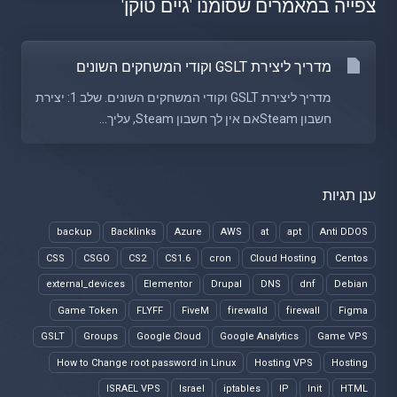
צפייה במאמרים שסומנו 'גיים טוקן'
מדריך ליצירת GSLT וקודי המשחקים השונים
מדריך ליצירת GSLT וקודי המשחקים השונים. שלב 1: יצירת
חשבון Steamאם אין לך חשבון Steam, עליך...
ענן תגיות
backup
Backlinks
Azure
AWS
at
apt
Anti DDOS
CSS
CSGO
CS2
CS1.6
cron
Cloud Hosting
Centos
external_devices
Elementor
Drupal
DNS
dnf
Debian
Game Token
FLYFF
FiveM
firewalld
firewall
Figma
GSLT
Groups
Google Cloud
Google Analytics
Game VPS
How to Change root password in Linux
Hosting VPS
Hosting
ISRAEL VPS
Israel
iptables
IP
Init
HTML