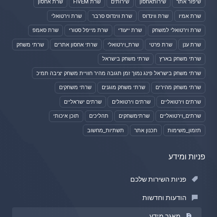
שיפור אתר
שירותאחסון
שירותים
שרת FIVEM
שרת אחסון
שרת אמיו
שרת ווינדוס
שרת ווינדוס סרבר
שרת וירטואלי
שרת וירטואלי למשחק
שרת ייעודי
שרת מייפל סטורי
שרת סאמפ
שרת ענן
שרת פרטי
שרת_וירטואלי
שרתי אחסון אתרים
שרתי משחק
שרתי משחק בארץ
שרתי משחק בישראל
שרתי משחק בישראל פינג נמוך זמן תגובה מהיר חוויית משחק יציבה תמיכ
שרתי משחק מהירים
שרתי משחק מוגנים
שרתי משחקים
שרתים וירטואליים
שרתים וירטואלים
שרתים ישראליים
שרתים_וירטואליים
שרתימשחקים
תהליכים
תוכן איכותי
תזמון_משימות
תכנון אתר
תשתיות_מחשוב
פניות ומידע
פניות השירות שלכם
הודעות וחדשות
מאגר מידע