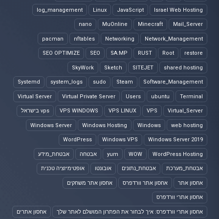
log_management
Linux
JavaScript
Israel Web Hosting
nano
MuOnline
Minecraft
Mail_Server
pacman
nftables
Networking
Network_Management
SEO OPTIMIZE
SEO
SA:MP
RUST
Root
restore
SkyWork
Sketch
SITEJET
shared hosting
Systemd
system_logs
sudo
Steam
Software_Management
Virtual Server
Virtual Private Server
Users
ubuntu
Terminal
Virtual_Server
VPS
VPS LINUX
VPS WINDOWS
vps בישראל
Windows Server
Windows Hosting
Windows
web hosting
WordPress
Windows VPS
Windows Server 2019
WordPress Hosting
WOW
yum
אבטחה
אבטחת_מידע
אבטחת_מערכת
אבטחת_נתונים
אובונטו
אופטימיזציה טכנית
אחסון אתר
אחסון אתר וורדפרס
אחסון אתר משחקים
אחסון אתרי וורדפרס
אחסון אתרי וורדפרס: איך לבחור את הפתרון המושלם לאתר שלך
אחסון אתרים