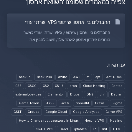
צפייה במאמרים שסומנו 'השוואת אחסון'
ההבדלים בין אחסון שיתופי VPS ושרת ייעודי
ההבדלים בין אחסון שיתופי, VPS ושרת ייעודי כאשר
בוחרים פתרון אחסון לאתר שלך, חשוב להבין את...
ענן תגיות
backup
Backlinks
Azure
AWS
at
apt
Anti DDOS
CSS
CSGO
CS2
CS1.6
cron
Cloud Hosting
Centos
external_devices
Elementor
Drupal
DNS
dnf
Debian
Game Token
FLYFF
FiveM
firewalld
firewall
Figma
GSLT
Groups
Google Cloud
Google Analytics
Game VPS
How to Change root password in Linux
Hosting VPS
Hosting
ISRAEL VPS
Israel
iptables
IP
Init
HTML