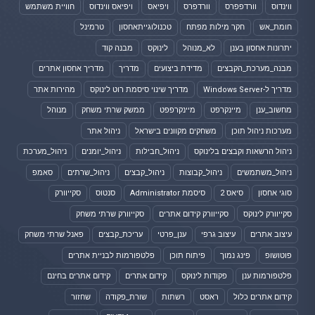
ווינדוס
וורדפפרס
וורדפרס
ויפיאס
ויפיאס ווינדוס
חוויית משתמש
חומת_אש
חקר מילות מפתח
טכנולוגייתאחסון
טרמינל
יתרונות אחסון בענן
לא_מנוהל
לינוקס
מבנה קוד
מבנה_מערכת_הקבצים
מדידת ביצועים
מדריך
מדריך אחסון אתרים
מדריך ל-Windows Server
מדריך שינוי סיסמת רוט לינוקס
מהירות אתר
מחשוב_ענן
מיינקרפט
מיינקרפפט
ממשק שרתי משחק
מנוהל
מערכות ניהול תוכן
משחקים מקוונים בישראל
ניהול אתר
ניהול הרשאות וקבצים בלינוקס
ניהול_חבילות
ניהול_יומנים
ניהול_מערכת
ניהול_משתמשים
ניהול_קבוצות
ניהול_קבצים
ניהול_שרתים
סאמפ
סוגי אחסון
סיאס 2
סיסמת Administrator
סנטוס
סקייוורק
סקייוורק לינוקס
סקייוורק קידום אתרים
סקייוורק שרתי משחק
עיצוב אתרים
עיצוב גרפי
ענן_פרטי
עריכת_קבצים
פאנל שרתי משחק
פוטושופ
פינג נמוך
פיתוח תוכן
פלטפורמות לבניית אתרים
פלטפורמות ענן
פקודות לינוקס
קידום אתרים
קידום אתרים בחינם
קידום אתרים כלול
ראסט
רשתות
שורת_פקודה
שחזור