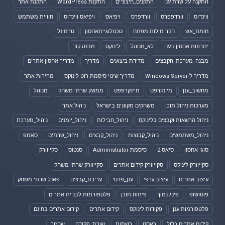
התקנה על שרת ענן
התקנים_חיצוניים
התקנת WordPress
התקנת אתר
ווינדוס
וורדפפרס
וורדפרס
ויפיאס
ויפיאס ווינדוס
חוויית משתמש
חומת_אש
חקר מילות מפתח
טכנולוגייתאחסון
טרמינל
יתרונות אחסון בענן
לא_מנוהל
לינוקס
מבנה קוד
מבנה_מערכת_הקבצים
מדידת ביצועים
מדריך
מדריך אחסון אתרים
מדריך ל-Windows Server
מדריך שינוי סיסמת רוט לינוקס
מהירות אתר
מחשוב_ענן
מיינקרפט
מיינקרפפט
ממשק שרתי משחק
מנוהל
מערכות ניהול תוכן
משחקים מקוונים בישראל
ניהול אתר
ניהול הרשאות וקבצים בלינוקס
ניהול_חבילות
ניהול_יומנים
ניהול_מערכת
ניהול_משתמשים
ניהול_קבוצות
ניהול_קבצים
ניהול_שרתים
סאמפ
סוגי אחסון
סיאס 2
סיסמת Administrator
סנטוס
סקייוורק
סקייוורק לינוקס
סקייוורק קידום אתרים
סקייוורק שרתי משחק
עיצוב אתרים
עיצוב גרפי
ענן_פרטי
עריכת_קבצים
פאנל שרתי משחק
פוטושופ
פינג נמוך
פיתוח תוכן
פלטפורמות לבניית אתרים
פלטפורמות ענן
פקודות לינוקס
קידום אתרים
קידום אתרים בחינם
קידום אתרים כלול
ראסט
רשתות
שורת_פקודה
שחזור