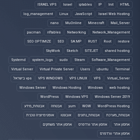
ISRAEL VPS
Israel
iptables
IP
Init
HTML
log_management
Linux
JavaScript
Israel Web Hosting
nano
MuOnline
Minecraft
Mail_Server
pacman
nftables
Networking
Network_Management
SEO OPTIMIZE
SEO
SA:MP
RUST
Root
restore
SkyWork
Sketch
SITEJET
shared hosting
Systemd
system_logs
sudo
Steam
Software_Management
Virtual Server
Virtual Private Server
Users
ubuntu
Terminal
Virtual_Server
VPS
VPS LINUX
VPS WINDOWS
vps בישראל
Windows Server
Windows Hosting
Windows
web hosting
WordPress
Windows VPS
Windows Server 2019
WordPress Hosting
WOW
yum
אבטחה
אבטחת_מידע
אבטחת_מערכת
אבטחת_נתונים
אובונטו
אופטימיזציה טכנית
אחסון אתר
אחסון אתר וורדפרס
אחסון אתר משחקים
אחסון אתרי וורדפרס