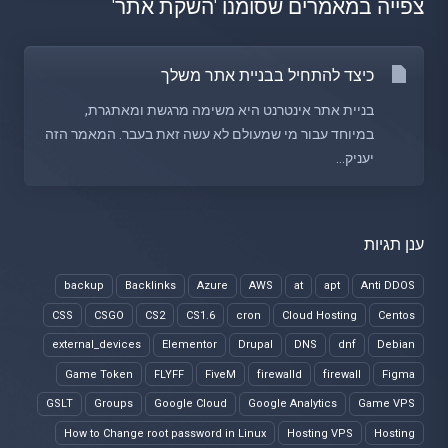
צפייה במאמרים שסומנו 'השקת אתר'
כיצד להתחיל בבניית אתר משלך
בניית אתר אינטרנט היא משימה מרגשת ומאתגרת,
במיוחד עבור מי שמעולם לא עשה זאת בעבר. המאמר הזה
יעניק...
ענן תגיות
backup
Backlinks
Azure
AWS
at
apt
Anti DDOS
CSS
CSGO
CS2
CS1.6
cron
Cloud Hosting
Centos
external_devices
Elementor
Drupal
DNS
dnf
Debian
Game Token
FLYFF
FiveM
firewalld
firewall
Figma
GSLT
Groups
Google Cloud
Google Analytics
Game VPS
How to Change root password in Linux
Hosting VPS
Hosting