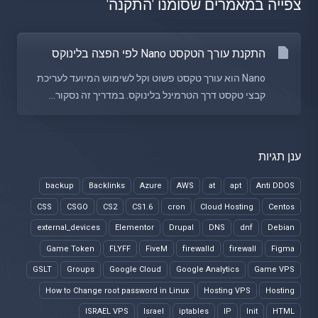
צפייה במאמרים שסומנו 'התקנה'
התקנת עורך הטקסט Nano לפי הפצה בלינוקס
Nano הוא עורך טקסט פשוט וקל לשימוש המיועד לעריכת
קבצי טקסט דרך הטרמינל בלינוקס. במדריך זה נסקור...
ענן תגיות
backup
Backlinks
Azure
AWS
at
apt
Anti DDOS
CSS
CSGO
CS2
CS1.6
cron
Cloud Hosting
Centos
external_devices
Elementor
Drupal
DNS
dnf
Debian
Game Token
FLYFF
FiveM
firewalld
firewall
Figma
GSLT
Groups
Google Cloud
Google Analytics
Game VPS
How to Change root password in Linux
Hosting VPS
Hosting
ISRAEL VPS
Israel
iptables
IP
Init
HTML