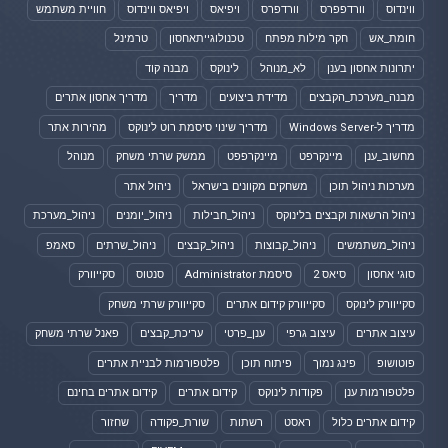
ווינדוס
וורדפפרס
וורדפרס
ויפיאס
ויפיאס ווינדוס
חוויית משתמש
חומת_אש
חקר מילות מפתח
טכנולוגייתאחסון
טרמינל
יתרונות אחסון בענן
לא_מנוהל
לינוקס
מבנה קוד
מבנה_מערכת_הקבצים
מדידת ביצועים
מדריך
מדריך אחסון אתרים
מדריך ל-Windows Server
מדריך שינוי סיסמת רוט לינוקס
מהירות אתר
מחשוב_ענן
מיינקרפט
מיינקרפפט
ממשק שרתי משחק
מנוהל
מערכות ניהול תוכן
משחקים מקוונים בישראל
ניהול אתר
ניהול הרשאות וקבצים בלינוקס
ניהול_חבילות
ניהול_יומנים
ניהול_מערכת
ניהול_משתמשים
ניהול_קבוצות
ניהול_קבצים
ניהול_שרתים
סאמפ
סוגי אחסון
סיאס 2
סיסמת Administrator
סנטוס
סקייוורק
סקייוורק לינוקס
סקייוורק קידום אתרים
סקייוורק שרתי משחק
עיצוב אתרים
עיצוב גרפי
ענן_פרטי
עריכת_קבצים
פאנל שרתי משחק
פוטושופ
פינג נמוך
פיתוח תוכן
פלטפורמות לבניית אתרים
פלטפורמות ענן
פקודות לינוקס
קידום אתרים
קידום אתרים בחינם
קידום אתרים כלול
ראסט
רשתות
שורת_פקודה
שחזור