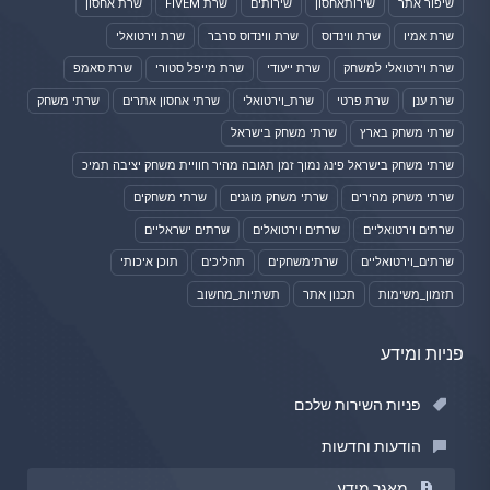
שיפור אתר
שירותאחסון
שירותים
שרת FIVEM
שרת אחסון
שרת אמיו
שרת ווינדוס
שרת ווינדוס סרבר
שרת וירטואלי
שרת וירטואלי למשחק
שרת ייעודי
שרת מייפל סטורי
שרת סאמפ
שרת ענן
שרת פרטי
שרת_וירטואלי
שרתי אחסון אתרים
שרתי משחק
שרתי משחק בארץ
שרתי משחק בישראל
שרתי משחק בישראל פינג נמוך זמן תגובה מהיר חוויית משחק יציבה תמיכ
שרתי משחק מהירים
שרתי משחק מוגנים
שרתי משחקים
שרתים וירטואליים
שרתים וירטואלים
שרתים ישראליים
שרתים_וירטואליים
שרתימשחקים
תהליכים
תוכן איכותי
תזמון_משימות
תכנון אתר
תשתיות_מחשוב
פניות ומידע
פניות השירות שלכם
הודעות וחדשות
מאגר מידע