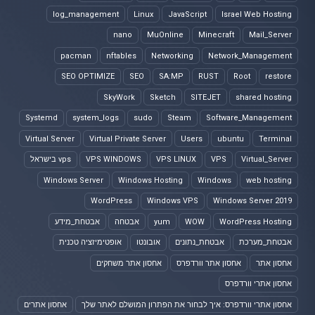
log_management
Linux
JavaScript
Israel Web Hosting
nano
MuOnline
Minecraft
Mail_Server
pacman
nftables
Networking
Network_Management
SEO OPTIMIZE
SEO
SA:MP
RUST
Root
restore
SkyWork
Sketch
SITEJET
shared hosting
Systemd
system_logs
sudo
Steam
Software_Management
Virtual Server
Virtual Private Server
Users
ubuntu
Terminal
Virtual_Server
VPS
VPS LINUX
VPS WINDOWS
vps בישראל
Windows Server
Windows Hosting
Windows
web hosting
WordPress
Windows VPS
Windows Server 2019
WordPress Hosting
WOW
yum
אבטחה
אבטחת_מידע
אבטחת_מערכת
אבטחת_נתונים
אובונטו
אופטימיזציה טכנית
אחסון אתר
אחסון אתר וורדפרס
אחסון אתר משחקים
אחסון אתרי וורדפרס
אחסון אתרי וורדפרס: איך לבחור את הפתרון המושלם לאתר שלך
אחסון אתרים