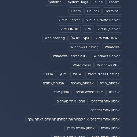
Systemd
system_logs
sudo
Steam
Users
ubuntu
Terminal
Virtual Server
Virtual Private Server
VPS LINUX
VPS
Virtual_Server
VPS WINDOWS
vps בישראל
web hosting
Windows Hosting
Windows
Windows Server 2019
Windows Server
WordPress
Windows VPS
WordPress Hosting
WOW
yum
אבטחה
אבטחת_מידע
אבטחת_מערכת
אבטחת_נתונים
אובונטו
אופטימיזציה טכנית
אחסון אתר
אחסון אתר וורדפרס
אחסון אתר משחקים
אחסון אתרי וורדפרס
אחסון אתרי וורדפרס: איך לבחור את הפתרון המושלם לאתר שלך
אחסון אתרים
אחסון אתרים בארץ