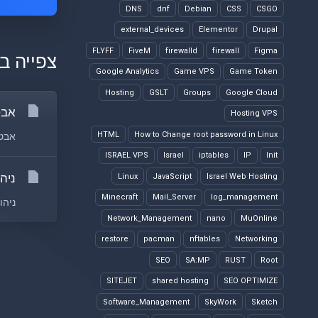
DNS
dnf
Debian
CSS
CSGO
external_devices
Elementor
Drupal
FLYFF
FiveM
firewalld
firewall
Figma
צפייה ב
Google Analytics
Game VPS
Game Token
Hosting
GSLT
Groups
Google Cloud
אבט
Hosting VPS
HTML
How to Change root password in Linux
אבטח
ISRAEL VPS
Israel
iptables
IP
Init
ניה
Linux
JavaScript
Israel Web Hosting
Minecraft
Mail_Server
log_management
ניהו
Network_Management
nano
MuOnline
restore
pacman
nftables
Networking
SEO
SA:MP
RUST
Root
SITEJET
shared hosting
SEO OPTIMIZE
Software_Management
SkyWork
Sketch