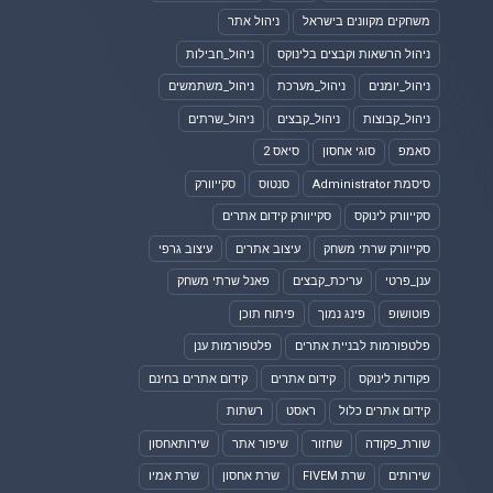
משחקים מקוונים בישראל
ניהול אתר
ניהול הרשאות וקבצים בלינוקס
ניהול_חבילות
ניהול_יומנים
ניהול_מערכת
ניהול_משתמשים
ניהול_קבוצות
ניהול_קבצים
ניהול_שרתים
סאמפ
סוגי אחסון
סיאס 2
סיסמת Administrator
סנטוס
סקייוורק
סקייוורק לינוקס
סקייוורק קידום אתרים
סקייוורק שרתי משחק
עיצוב אתרים
עיצוב גרפי
ענן_פרטי
עריכת_קבצים
פאנל שרתי משחק
פוטושופ
פינג נמוך
פיתוח תוכן
פלטפורמות לבניית אתרים
פלטפורמות ענן
פקודות לינוקס
קידום אתרים
קידום אתרים בחינם
קידום אתרים כלול
ראסט
רשתות
שורת_פקודה
שחזור
שיפור אתר
שירותאחסון
שירותים
שרת FIVEM
שרת אחסון
שרת אמיו