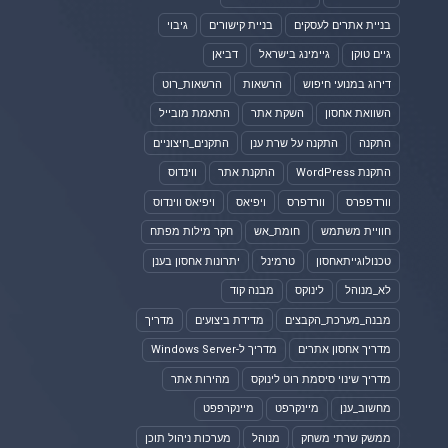
בניית אתרים לעסקים
בניית קישורים
גיבוי
גיים טוקן
גיימינג בישראל
דביאן
דירוג במנועי חיפוש
הרשאות
הרשאות_רוט
השוואת אחסון
השקת אתר
התאמת מובייל
התקנה
התקנה על שרת ענן
התקנים_חיצוניים
התקנת WordPress
התקנת אתר
ווינדוס
וורדפפרס
וורדפרס
ויפיאס
ויפיאס ווינדוס
חוויית משתמש
חומת_אש
חקר מילות מפתח
טכנולוגייתאחסון
טרמינל
יתרונות אחסון בענן
לא_מנוהל
לינוקס
מבנה קוד
מבנה_מערכת_הקבצים
מדידת ביצועים
מדריך
מדריך אחסון אתרים
מדריך ל-Windows Server
מדריך שינוי סיסמת רוט לינוקס
מהירות אתר
מחשוב_ענן
מיינקרפט
מיינקרפפט
ממשק שרתי משחק
מנוהל
מערכות ניהול תוכן