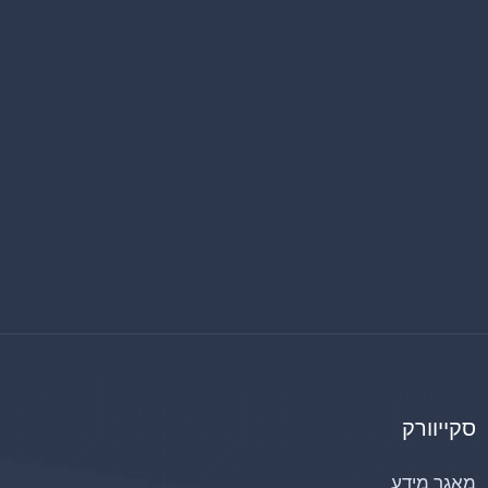
סקייוורק
מאגר מידע