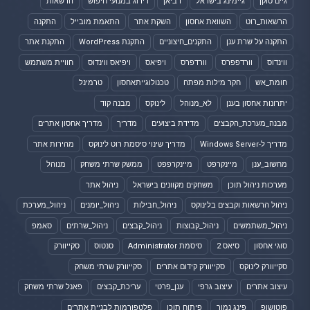
גיים טוקן
גיימינג בישראל
דביאן
דירוג במנועי חיפוש
הרשאות
הרשאות_רוט
השוואת אחסון
השקת אתר
התאמת מובייל
התקנה
התקנה על שרת ענן
התקנים_חיצוניים
התקנת WordPress
התקנת אתר
ווינדוס
וורדפפרס
וורדפרס
ויפיאס
ויפיאס ווינדוס
חוויית משתמש
חומת_אש
חקר מילות מפתח
טכנולוגייתאחסון
טרמינל
יתרונות אחסון בענן
לא_מנוהל
לינוקס
מבנה קוד
מבנה_מערכת_הקבצים
מדידת ביצועים
מדריך
מדריך אחסון אתרים
מדריך ל-Windows Server
מדריך שינוי סיסמת רוט לינוקס
מהירות אתר
מחשוב_ענן
מיינקרפט
מיינקרפפט
ממשק שרתי משחק
מנוהל
מערכות ניהול תוכן
משחקים מקוונים בישראל
ניהול אתר
ניהול הרשאות וקבצים בלינוקס
ניהול_חבילות
ניהול_יומנים
ניהול_מערכת
ניהול_משתמשים
ניהול_קבוצות
ניהול_קבצים
ניהול_שרתים
סאמפ
סוגי אחסון
סיאס 2
סיסמת Administrator
סנטוס
סקייוורק
סקייוורק לינוקס
סקייוורק קידום אתרים
סקייוורק שרתי משחק
עיצוב אתרים
עיצוב גרפי
ענן_פרטי
עריכת_קבצים
פאנל שרתי משחק
פוטושופ
פינג נמוך
פיתוח תוכן
פלטפורמות לבניית אתרים