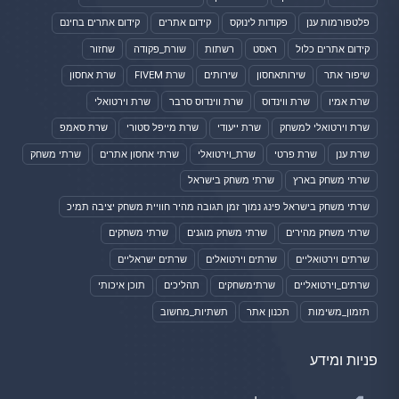
פלטפורמות ענן
פקודות לינוקס
קידום אתרים
קידום אתרים בחינם
קידום אתרים כלול
ראסט
רשתות
שורת_פקודה
שחזור
שיפור אתר
שירותאחסון
שירותים
שרת FIVEM
שרת אחסון
שרת אמיו
שרת ווינדוס
שרת ווינדוס סרבר
שרת וירטואלי
שרת וירטואלי למשחק
שרת ייעודי
שרת מייפל סטורי
שרת סאמפ
שרת ענן
שרת פרטי
שרת_וירטואלי
שרתי אחסון אתרים
שרתי משחק
שרתי משחק בארץ
שרתי משחק בישראל
שרתי משחק בישראל פינג נמוך זמן תגובה מהיר חוויית משחק יציבה תמיכ
שרתי משחק מהירים
שרתי משחק מוגנים
שרתי משחקים
שרתים וירטואליים
שרתים וירטואלים
שרתים ישראליים
שרתים_וירטואליים
שרתימשחקים
תהליכים
תוכן איכותי
תזמון_משימות
תכנון אתר
תשתיות_מחשוב
פניות ומידע