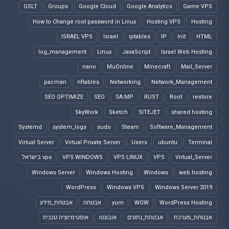
GSLT
Groups
Google Cloud
Google Analytics
Game VPS
How to Change root password in Linux
Hosting VPS
Hosting
ISRAEL VPS
Israel
iptables
IP
Init
HTML
log_management
Linux
JavaScript
Israel Web Hosting
nano
MuOnline
Minecraft
Mail_Server
pacman
nftables
Networking
Network_Management
SEO OPTIMIZE
SEO
SA:MP
RUST
Root
restore
SkyWork
Sketch
SITEJET
shared hosting
Systemd
system_logs
sudo
Steam
Software_Management
Virtual Server
Virtual Private Server
Users
ubuntu
Terminal
Virtual_Server
VPS
VPS LINUX
VPS WINDOWS
vps בישראל
Windows Server
Windows Hosting
Windows
web hosting
WordPress
Windows VPS
Windows Server 2019
WordPress Hosting
WOW
yum
אבטחה
אבטחת_מידע
אבטחת_מערכת
אבטחת_נתונים
אובונטו
אופטימיזציה טכנית