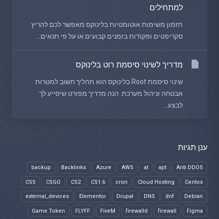
למתחילים
תזמון משימות אוטומטיות בלינוקס מאפשר לכם להריץ
סקריפטים ופקודות בזמנים קבועים או על פי תנאים...
מדריך לשינוי סיסמת רוט בלינוקס
שינוי סיסמת Root בלינוקס הוא תהליך חשוב למטרות
אבטחה וניהול מערכת. הנה מדריך מפורט שיסייע לך
לבצע...
ענן תגיות
backup
Backlinks
Azure
AWS
at
apt
Anti DDOS
CSS
CSGO
CS2
CS1.6
cron
Cloud Hosting
Centos
external_devices
Elementor
Drupal
DNS
dnf
Debian
Game Token
FLYFF
FiveM
firewalld
firewall
Figma