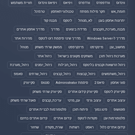
ווינדוס
וורדפפרס
וורדפרס
ויפיאס
ויפיאס ווינדוס
חוויית משתמש
חומת_אש
חקר מילות מפתח
טכנולוגייתאחסון
טרמינל
יתרונות אחסון בענן
לא_מנוהל
לינוקס
מבנה קוד
מבנה_מערכת_הקבצים
מדידת ביצועים
מדריך
מדריך אחסון אתרים
מדריך ל-Windows Server
מדריך שינוי סיסמת רוט לינוקס
מהירות אתר
מחשוב_ענן
מיינקרפט
מיינקרפפט
ממשק שרתי משחק
מנוהל
מערכות ניהול תוכן
משחקים מקוונים בישראל
ניהול אתר
ניהול הרשאות וקבצים בלינוקס
ניהול_חבילות
ניהול_יומנים
ניהול_מערכת
ניהול_משתמשים
ניהול_קבוצות
ניהול_קבצים
ניהול_שרתים
סאמפ
סוגי אחסון
סיאס 2
סיסמת Administrator
סנטוס
סקייוורק
סקייוורק לינוקס
סקייוורק קידום אתרים
סקייוורק שרתי משחק
עיצוב אתרים
עיצוב גרפי
ענן_פרטי
עריכת_קבצים
פאנל שרתי משחק
פוטושופ
פינג נמוך
פיתוח תוכן
פלטפורמות לבניית אתרים
פלטפורמות ענן
פקודות לינוקס
קידום אתרים
קידום אתרים בחינם
קידום אתרים כלול
ראסט
רשתות
שורת_פקודה
שחזור