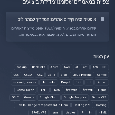
צפייה במאמרים שסומנו 'מדידת ביצועים'
אופטימיזציה וקידום אתרים: המדריך למתחילים
קידום אתרים במנועי חיפוש (SEO) ואופטימיזציה לאתרים
הם תחומים חשובים לכל מי שבונה אתר. במאמר זה...
ענן תגיות
backup
Backlinks
Azure
AWS
at
apt
Anti DDOS
CSS
CSGO
CS2
CS1.6
cron
Cloud Hosting
Centos
external_devices
Elementor
Drupal
DNS
dnf
Debian
Game Token
FLYFF
FiveM
firewalld
firewall
Figma
GSLT
Groups
Google Cloud
Google Analytics
Game VPS
How to Change root password in Linux
Hosting VPS
Hosting
ISRAEL VPS
Israel
iptables
IP
Init
HTML