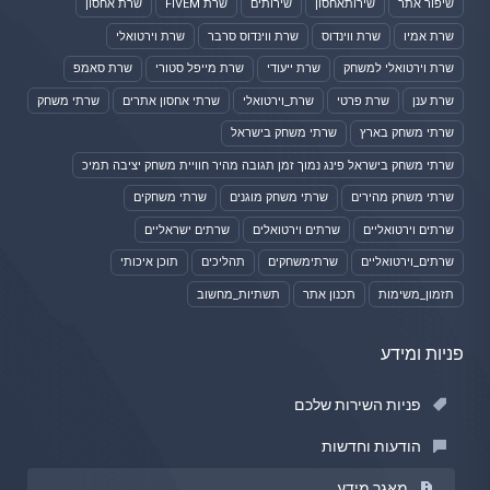
שיפור אתר
שירותאחסון
שירותים
שרת FIVEM
שרת אחסון
שרת אמיו
שרת ווינדוס
שרת ווינדוס סרבר
שרת וירטואלי
שרת וירטואלי למשחק
שרת ייעודי
שרת מייפל סטורי
שרת סאמפ
שרת ענן
שרת פרטי
שרת_וירטואלי
שרתי אחסון אתרים
שרתי משחק
שרתי משחק בארץ
שרתי משחק בישראל
שרתי משחק בישראל פינג נמוך זמן תגובה מהיר חוויית משחק יציבה תמיכ
שרתי משחק מהירים
שרתי משחק מוגנים
שרתי משחקים
שרתים וירטואליים
שרתים וירטואלים
שרתים ישראליים
שרתים_וירטואליים
שרתימשחקים
תהליכים
תוכן איכותי
תזמון_משימות
תכנון אתר
תשתיות_מחשוב
פניות ומידע
פניות השירות שלכם
הודעות וחדשות
מאגר מידע