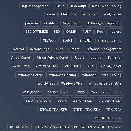
log_management
Linux
JavaScript
Israel Web Hosting
nano
MuOnline
Minecraft
Mail_Server
pacman
nftables
Networking
Network_Management
SEO OPTIMIZE
SEO
SA:MP
RUST
Root
restore
SkyWork
Sketch
SITEJET
shared hosting
Systemd
system_logs
sudo
Steam
Software_Management
Virtual Server
Virtual Private Server
Users
ubuntu
Terminal
Virtual_Server
VPS
VPS LINUX
VPS WINDOWS
vps בישראל
Windows Server
Windows Hosting
Windows
web hosting
WordPress
Windows VPS
Windows Server 2019
WordPress Hosting
WOW
yum
אבטחה
אבטחת_מידע
אבטחת_מערכת
אבטחת_נתונים
אובונטו
אופטימיזציה טכנית
אחסון אתר
אחסון אתר וורדפרס
אחסון אתר משחקים
אחסון אתרי וורדפרס
אחסון אתרי וורדפרס: איך לבחור את הפתרון המושלם לאתר שלך
אחסון אתרים