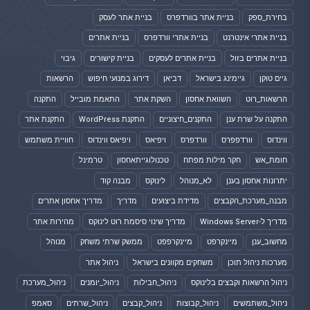
בחירת_ספק
בניית אתר בוורדפרס
בניית אתר לעסק
בניית אתרי אינטרנט
בניית אתרי וורדפרס
בניית אתרים
בניית אתרים בזול
בניית אתרים לעסקים
בניית קישורים
גיבוי
גיים טוקן
גיימינג בישראל
דביאן
דירוג במנועי חיפוש
הרשאות
הרשאות_רוט
השוואת אחסון
השקת אתר
התאמת מובייל
התקנה
התקנה על שרת ענן
התקנים_חיצוניים
התקנת WordPress
התקנת אתר
ווינדוס
וורדפפרס
וורדפרס
ויפיאס
ויפיאס ווינדוס
חוויית משתמש
חומת_אש
חקר מילות מפתח
טכנולוגייתאחסון
טרמינל
יתרונות אחסון בענן
לא_מנוהל
לינוקס
מבנה קוד
מבנה_מערכת_הקבצים
מדידת ביצועים
מדריך
מדריך אחסון אתרים
מדריך ל-Windows Server
מדריך שינוי סיסמת רוט לינוקס
מהירות אתר
מחשוב_ענן
מיינקרפט
מיינקרפפט
ממשק שרתי משחק
מנוהל
מערכות ניהול תוכן
משחקים מקוונים בישראל
ניהול אתר
ניהול הרשאות וקבצים בלינוקס
ניהול_חבילות
ניהול_יומנים
ניהול_מערכת
ניהול_משתמשים
ניהול_קבוצות
ניהול_קבצים
ניהול_שרתים
סאמפ