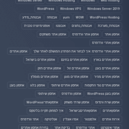
Windows Server
Windows Hosting
Windows
web hosting
WordPress
Windows VPS
Windows Server 2019
WordPress Hosting
WOW
yum
אבטחה
אבטחת_מידע
אבטחת_מערכת
אבטחת_נתונים
אובונטו
אופטימיזציה טכנית
אחסון אתר
אחסון אתר וורדפרס
אחסון אתר משחקים
אחסון אתרי וורדפרס
אחסון אתרי וורדפרס: איך לבחור את הפתרון המושלם לאתר שלך
אחסון אתרים
אחסון אתרים בארץ
אחסון אתרים בחינם
אחסון אתרים בישראל
אחסון אתרים בענן
אחסון אתרים זול
אחסון אתרים חזק
אחסון אתרים מהיר
אחסון אתרים מוגן
אחסון אתרים מומלץ
אחסון אתרים נגד התקפות
אחסון אתרים שיתופי
אחסון בלוג
אחסון בענן
אחסון בענן WordPress
אחסון וורדפרס
אחסון שיתופי
אחסון שרת ווינדוס
אחסון שרתי משחק
אחסוןאתריWordPress
אחסוןאתרים
אחסוןאתריםבישראל
איך למחוק תקייה בלינוקס
אירוח אתרים
אלמנטור
אמיו אונליין
אנליטיקה
אתר וורדפרס
אתרי אינטרנט
אתרי וורדפרס
בדיקת אתר
בחירת אחסון אתרים