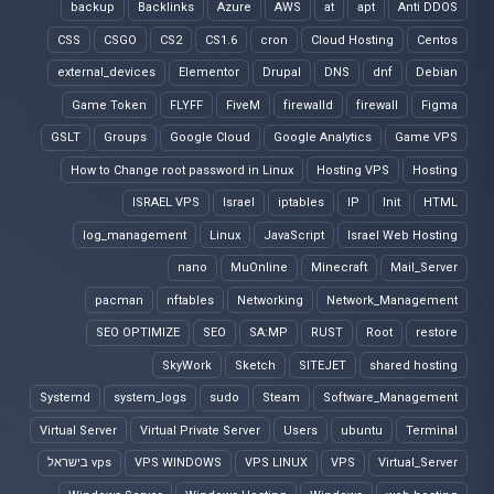
backup
Backlinks
Azure
AWS
at
apt
Anti DDOS
CSS
CSGO
CS2
CS1.6
cron
Cloud Hosting
Centos
external_devices
Elementor
Drupal
DNS
dnf
Debian
Game Token
FLYFF
FiveM
firewalld
firewall
Figma
GSLT
Groups
Google Cloud
Google Analytics
Game VPS
How to Change root password in Linux
Hosting VPS
Hosting
ISRAEL VPS
Israel
iptables
IP
Init
HTML
log_management
Linux
JavaScript
Israel Web Hosting
nano
MuOnline
Minecraft
Mail_Server
pacman
nftables
Networking
Network_Management
SEO OPTIMIZE
SEO
SA:MP
RUST
Root
restore
SkyWork
Sketch
SITEJET
shared hosting
Systemd
system_logs
sudo
Steam
Software_Management
Virtual Server
Virtual Private Server
Users
ubuntu
Terminal
Virtual_Server
VPS
VPS LINUX
VPS WINDOWS
vps בישראל