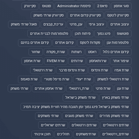
סוגי אחסון
סיאס 2
סיסמת Administrator
סנטוס
סקייוורק
סקייוורק לינוקס
סקייוורק קידום אתרים
סקייוורק שרתי משחק
עיצוב אתרים
עיצוב גרפי
ענן_פרטי
עריכת_קבצים
פאנל שרתי משחק
פוטושופ
פינג נמוך
פיתוח תוכן
פלטפורמות לבניית אתרים
פלטפורמות ענן
פקודות לינוקס
קידום אתרים
קידום אתרים בחינם
קידום אתרים כלול
ראסט
רשתות
שורת_פקודה
שחזור
שיפור אתר
שירותאחסון
שירותים
שרת FIVEM
שרת אחסון
שרת אמיו
שרת ווינדוס
שרת ווינדוס סרבר
שרת וירטואלי
שרת וירטואלי למשחק
שרת ייעודי
שרת מייפל סטורי
שרת סאמפ
שרת ענן
שרת פרטי
שרת_וירטואלי
שרתי אחסון אתרים
שרתי משחק
שרתי משחק בארץ
שרתי משחק בישראל
שרתי משחק בישראל פינג נמוך זמן תגובה מהיר חוויית משחק יציבה תמיכ
שרתי משחק מהירים
שרתי משחק מוגנים
שרתי משחקים
שרתים וירטואליים
שרתים וירטואלים
שרתים ישראליים
שרתים_וירטואליים
שרתימשחקים
תהליכים
תוכן איכותי