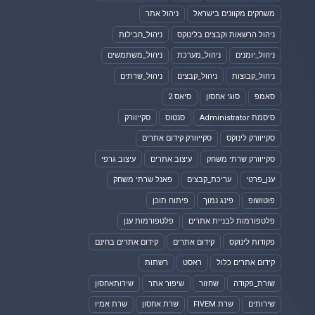
משחקים מקוונים בישראל
ניהול אתר
ניהול הרשאות וקבצים בלינוקס
ניהול_חבילות
ניהול_יומנים
ניהול_מערכת
ניהול_משתמשים
ניהול_קבוצות
ניהול_קבצים
ניהול_שרתים
סאמפ
סוגי אחסון
סיאס 2
סיסמת Administrator
סנטוס
סקייוורק
סקייוורק לינוקס
סקייוורק קידום אתרים
סקייוורק שרתי משחק
עיצוב אתרים
עיצוב גרפי
ענן_פרטי
עריכת_קבצים
פאנל שרתי משחק
פוטושופ
פינג נמוך
פיתוח תוכן
פלטפורמות לבניית אתרים
פלטפורמות ענן
פקודות לינוקס
קידום אתרים
קידום אתרים בחינם
קידום אתרים כלול
ראסט
רשתות
שורת_פקודה
שחזור
שיפור אתר
שירותאחסון
שירותים
שרת FIVEM
שרת אחסון
שרת אמיו