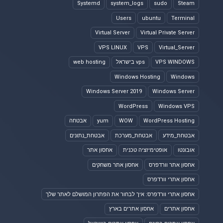
Systemd
system_logs
sudo
Steam
Users
ubuntu
Terminal
Virtual Server
Virtual Private Server
VPS LINUX
VPS
Virtual_Server
VPS WINDOWS
vps בישראל
web hosting
Windows Hosting
Windows
Windows Server 2019
Windows Server
WordPress
Windows VPS
WordPress Hosting
WOW
yum
אבטחה
אבטחת_מידע
אבטחת_מערכת
אבטחת_נתונים
אובונטו
אופטימיזציה טכנית
אחסון אתר
אחסון אתר וורדפרס
אחסון אתר משחקים
אחסון אתרי וורדפרס
אחסון אתרי וורדפרס: איך לבחור את הפתרון המושלם לאתר שלך
אחסון אתרים
אחסון אתרים בארץ