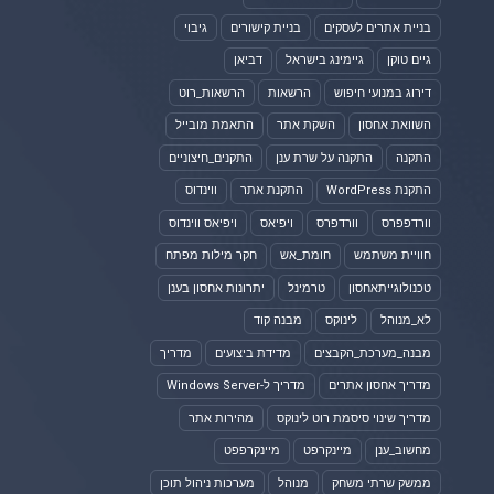
בניית אתרים לעסקים
בניית קישורים
גיבוי
גיים טוקן
גיימינג בישראל
דביאן
דירוג במנועי חיפוש
הרשאות
הרשאות_רוט
השוואת אחסון
השקת אתר
התאמת מובייל
התקנה
התקנה על שרת ענן
התקנים_חיצוניים
התקנת WordPress
התקנת אתר
ווינדוס
וורדפפרס
וורדפרס
ויפיאס
ויפיאס ווינדוס
חוויית משתמש
חומת_אש
חקר מילות מפתח
טכנולוגייתאחסון
טרמינל
יתרונות אחסון בענן
לא_מנוהל
לינוקס
מבנה קוד
מבנה_מערכת_הקבצים
מדידת ביצועים
מדריך
מדריך אחסון אתרים
מדריך ל-Windows Server
מדריך שינוי סיסמת רוט לינוקס
מהירות אתר
מחשוב_ענן
מיינקרפט
מיינקרפפט
ממשק שרתי משחק
מנוהל
מערכות ניהול תוכן