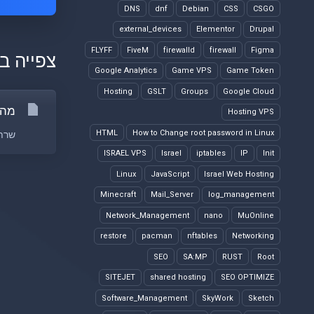
DNS
dnf
Debian
CSS
CSGO
external_devices
Elementor
Drupal
FLYFF
FiveM
firewalld
firewall
Figma
צפייה ב
Google Analytics
Game VPS
Game Token
Hosting
GSLT
Groups
Google Cloud
מה זה 
Hosting VPS
HTML
How to Change root password in Linux
שרת וירטואלי, ה
ISRAEL VPS
Israel
iptables
IP
Init
Linux
JavaScript
Israel Web Hosting
Minecraft
Mail_Server
log_management
Network_Management
nano
MuOnline
restore
pacman
nftables
Networking
SEO
SA:MP
RUST
Root
SITEJET
shared hosting
SEO OPTIMIZE
Software_Management
SkyWork
Sketch