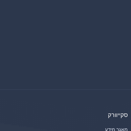
סקייוורק
מאגר מידע