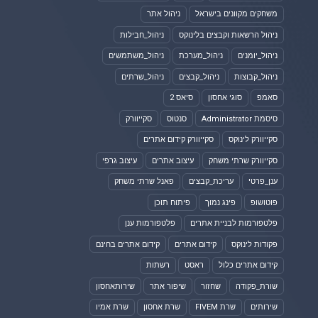
משחקים מקוונים בישראל
ניהול אתר
ניהול הרשאות וקבצים בלינוקס
ניהול_חבילות
ניהול_יומנים
ניהול_מערכת
ניהול_משתמשים
ניהול_קבוצות
ניהול_קבצים
ניהול_שרתים
סאמפ
סוגי אחסון
סיאס 2
סיסמת Administrator
סנטוס
סקייוורק
סקייוורק לינוקס
סקייוורק קידום אתרים
סקייוורק שרתי משחק
עיצוב אתרים
עיצוב גרפי
ענן_פרטי
עריכת_קבצים
פאנל שרתי משחק
פוטושופ
פינג נמוך
פיתוח תוכן
פלטפורמות לבניית אתרים
פלטפורמות ענן
פקודות לינוקס
קידום אתרים
קידום אתרים בחינם
קידום אתרים כלול
ראסט
רשתות
שורת_פקודה
שחזור
שיפור אתר
שירותאחסון
שירותים
שרת FIVEM
שרת אחסון
שרת אמיו