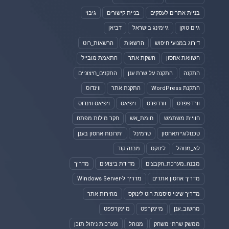
בניית אתרים לעסקים
בניית קישורים
גיבוי
גיים טוקן
גיימינג בישראל
דביאן
דירוג במנועי חיפוש
הרשאות
הרשאות_רוט
השוואת אחסון
השקת אתר
התאמת מובייל
התקנה
התקנה על שרת ענן
התקנים_חיצוניים
התקנת WordPress
התקנת אתר
ווינדוס
וורדפפרס
וורדפרס
ויפיאס
ויפיאס ווינדוס
חוויית משתמש
חומת_אש
חקר מילות מפתח
טכנולוגייתאחסון
טרמינל
יתרונות אחסון בענן
לא_מנוהל
לינוקס
מבנה קוד
מבנה_מערכת_הקבצים
מדידת ביצועים
מדריך
מדריך אחסון אתרים
מדריך ל-Windows Server
מדריך שינוי סיסמת רוט לינוקס
מהירות אתר
מחשוב_ענן
מיינקרפט
מיינקרפפט
ממשק שרתי משחק
מנוהל
מערכות ניהול תוכן