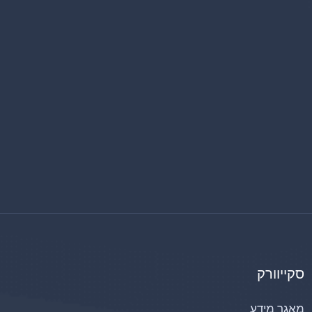
סקייוורק
מאגר מידע