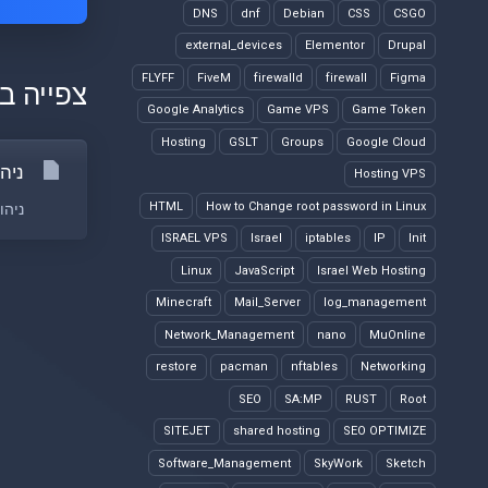
DNS
dnf
Debian
CSS
CSGO
external_devices
Elementor
Drupal
FLYFF
FiveM
firewalld
firewall
Figma
צפייה ב
Google Analytics
Game VPS
Game Token
Hosting
GSLT
Groups
Google Cloud
ניהול יומנים 
Hosting VPS
HTML
How to Change root password in Linux
ניהו
ISRAEL VPS
Israel
iptables
IP
Init
Linux
JavaScript
Israel Web Hosting
Minecraft
Mail_Server
log_management
Network_Management
nano
MuOnline
restore
pacman
nftables
Networking
SEO
SA:MP
RUST
Root
SITEJET
shared hosting
SEO OPTIMIZE
Software_Management
SkyWork
Sketch