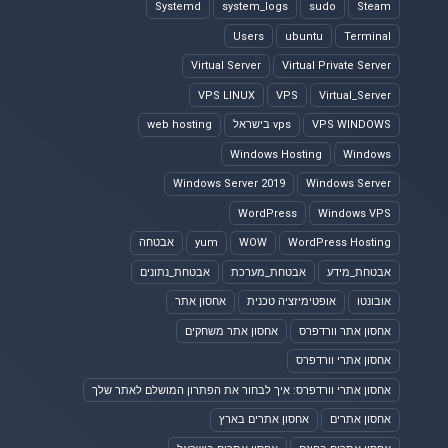
Systemd
system_logs
sudo
Steam
Users
ubuntu
Terminal
Virtual Server
Virtual Private Server
VPS LINUX
VPS
Virtual_Server
VPS WINDOWS
vps בישראל
web hosting
Windows Hosting
Windows
Windows Server 2019
Windows Server
WordPress
Windows VPS
WordPress Hosting
WOW
yum
אבטחה
אבטחת_מידע
אבטחת_מערכת
אבטחת_נתונים
אובונטו
אופטימיזציה טכנית
אחסון אתר
אחסון אתר וורדפרס
אחסון אתר משחקים
אחסון אתרי וורדפרס
אחסון אתרי וורדפרס: איך לבחור את הפתרון המושלם לאתר שלך
אחסון אתרים
אחסון אתרים בארץ