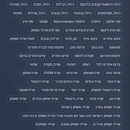
ניהול הרשאות וקבצים בלינוקס
ניהול_חבילות
ניהול_יומנים
ניהול_מערכת
ניהול_משתמשים
ניהול_קבוצות
ניהול_קבצים
ניהול_שרתים
סאמפ
סוגי אחסון
סיאס 2
סיסמת Administrator
סנטוס
סקייוורק
סקייוורק לינוקס
סקייוורק קידום אתרים
סקייוורק שרתי משחק
עיצוב אתרים
עיצוב גרפי
ענן_פרטי
עריכת_קבצים
פאנל שרתי משחק
פוטושופ
פינג נמוך
פיתוח תוכן
פלטפורמות לבניית אתרים
פלטפורמות ענן
פקודות לינוקס
קידום אתרים
קידום אתרים בחינם
קידום אתרים כלול
ראסט
רשתות
שורת_פקודה
שחזור
שיפור אתר
שירותאחסון
שירותים
שרת FIVEM
שרת אחסון
שרת אמיו
שרת ווינדוס
שרת ווינדוס סרבר
שרת וירטואלי
שרת וירטואלי למשחק
שרת ייעודי
שרת מייפל סטורי
שרת סאמפ
שרת ענן
שרת פרטי
שרת_וירטואלי
שרתי אחסון אתרים
שרתי משחק
שרתי משחק בארץ
שרתי משחק בישראל
שרתי משחק בישראל פינג נמוך זמן תגובה מהיר חוויית משחק יציבה תמיכ
שרתי משחק מהירים
שרתי משחק מוגנים
שרתי משחקים