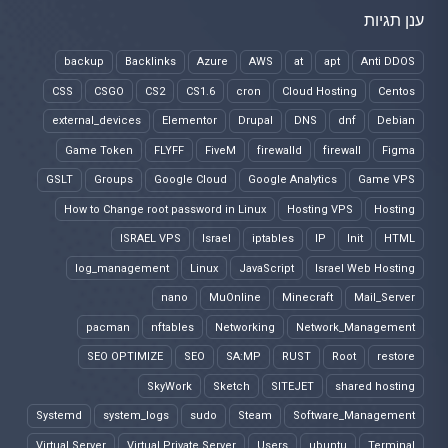
ענן תגיות
backup
Backlinks
Azure
AWS
at
apt
Anti DDOS
CSS
CSGO
CS2
CS1.6
cron
Cloud Hosting
Centos
external_devices
Elementor
Drupal
DNS
dnf
Debian
Game Token
FLYFF
FiveM
firewalld
firewall
Figma
GSLT
Groups
Google Cloud
Google Analytics
Game VPS
How to Change root password in Linux
Hosting VPS
Hosting
ISRAEL VPS
Israel
iptables
IP
Init
HTML
log_management
Linux
JavaScript
Israel Web Hosting
nano
MuOnline
Minecraft
Mail_Server
pacman
nftables
Networking
Network_Management
SEO OPTIMIZE
SEO
SA:MP
RUST
Root
restore
SkyWork
Sketch
SITEJET
shared hosting
Systemd
system_logs
sudo
Steam
Software_Management
Virtual Server
Virtual Private Server
Users
ubuntu
Terminal