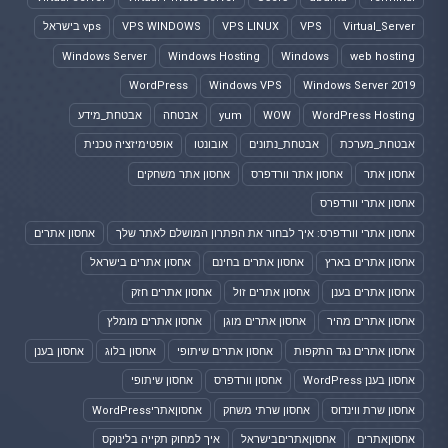
Virtual_Server
VPS
VPS LINUX
VPS WINDOWS
vps בישראל
Windows Server
Windows Hosting
Windows
web hosting
WordPress
Windows VPS
Windows Server 2019
WordPress Hosting
WOW
yum
אבטחה
אבטחת_מידע
אבטחת_מערכת
אבטחת_נתונים
אובונטו
אופטימיזציה טכנית
אחסון אתר
אחסון אתר וורדפרס
אחסון אתר משחקים
אחסון אתרי וורדפרס
אחסון אתרי וורדפרס: איך לבחור את הפתרון המושלם לאתר שלך
אחסון אתרים
אחסון אתרים בארץ
אחסון אתרים בחינם
אחסון אתרים בישראל
אחסון אתרים בענן
אחסון אתרים זול
אחסון אתרים חזק
אחסון אתרים מהיר
אחסון אתרים מוגן
אחסון אתרים מומלץ
אחסון אתרים נגד התקפות
אחסון אתרים שיתופי
אחסון בלוג
אחסון בענן
אחסון בענן WordPress
אחסון וורדפרס
אחסון שיתופי
אחסון שרת ווינדוס
אחסון שרתי משחק
אחסוןאתריWordPress
אחסוןאתרים
אחסוןאתריםבישראל
איך למחוק תקייה בלינוקס