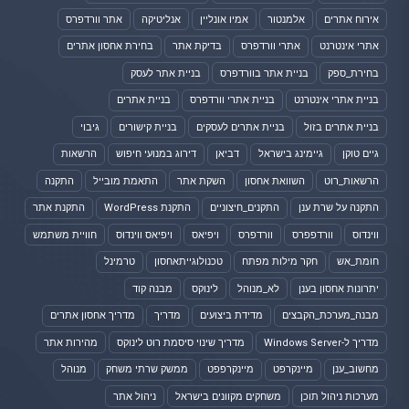
אירוח אתרים
אלמנטור
אמיו אונליין
אנליטיקה
אתר וורדפרס
אתרי אינטרנט
אתרי וורדפרס
בדיקת אתר
בחירת אחסון אתרים
בחירת_ספק
בניית אתר בוורדפרס
בניית אתר לעסק
בניית אתרי אינטרנט
בניית אתרי וורדפרס
בניית אתרים
בניית אתרים בזול
בניית אתרים לעסקים
בניית קישורים
גיבוי
גיים טוקן
גיימינג בישראל
דביאן
דירוג במנועי חיפוש
הרשאות
הרשאות_רוט
השוואת אחסון
השקת אתר
התאמת מובייל
התקנה
התקנה על שרת ענן
התקנים_חיצוניים
התקנת WordPress
התקנת אתר
ווינדוס
וורדפפרס
וורדפרס
ויפיאס
ויפיאס ווינדוס
חוויית משתמש
חומת_אש
חקר מילות מפתח
טכנולוגייתאחסון
טרמינל
יתרונות אחסון בענן
לא_מנוהל
לינוקס
מבנה קוד
מבנה_מערכת_הקבצים
מדידת ביצועים
מדריך
מדריך אחסון אתרים
מדריך ל-Windows Server
מדריך שינוי סיסמת רוט לינוקס
מהירות אתר
מחשוב_ענן
מיינקרפט
מיינקרפפט
ממשק שרתי משחק
מנוהל
מערכות ניהול תוכן
משחקים מקוונים בישראל
ניהול אתר