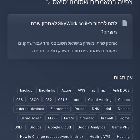
צפייה במאמרים שסומנו 'סיאס 2'
למה לבחור ב-SkyWork.co.il לאחסון שרתי
משחק?
אחסון שרתי משחק בישראל חשוב במיוחד עבור שחקנים
מקומיים שמחפשים חווית משחק חלקה ומהירה....
ענן תגיות
backup
Backlinks
Azure
AWS
at
apt
Anti DDOS
CSS
CSGO
CS2
CS1.6
cron
Cloud Hosting
Centos
external_devices
Elementor
Drupal
DNS
dnf
Debian
Game Token
FLYFF
FiveM
firewalld
firewall
Figma
GSLT
Groups
Google Cloud
Google Analytics
Game VPS
How to Change root password in Linux
Hosting VPS
Hosting