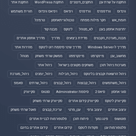
התקנה על שרת ענן
התקנים_חיצוניים
התקנת WordPress
התקנת אתר
ווינדוס
וורדפפרס
וורדפרס
ויפיאס
ויפיאס ווינדוס
חוויית משתמש
חומת_אש
חקר מילות מפתח
טכנולוגייתאחסון
טרמינל
יתרונות אחסון בענן
לא_מנוהל
לינוקס
מבנה קוד
מבנה_מערכת_הקבצים
מדידת ביצועים
מדריך
מדריך אחסון אתרים
מדריך ל-Windows Server
מדריך שינוי סיסמת רוט לינוקס
מהירות אתר
מחשוב_ענן
מיינקרפט
מיינקרפפט
ממשק שרתי משחק
מנוהל
מערכות ניהול תוכן
משחקים מקוונים בישראל
ניהול אתר
ניהול הרשאות וקבצים בלינוקס
ניהול_חבילות
ניהול_יומנים
ניהול_מערכת
ניהול_משתמשים
ניהול_קבוצות
ניהול_קבצים
ניהול_שרתים
סאמפ
סוגי אחסון
סיאס 2
סיסמת Administrator
סנטוס
סקייוורק
סקייוורק לינוקס
סקייוורק קידום אתרים
סקייוורק שרתי משחק
עיצוב אתרים
עיצוב גרפי
ענן_פרטי
עריכת_קבצים
פאנל שרתי משחק
פוטושופ
פינג נמוך
פיתוח תוכן
פלטפורמות לבניית אתרים
פלטפורמות ענן
פקודות לינוקס
קידום אתרים
קידום אתרים בחינם