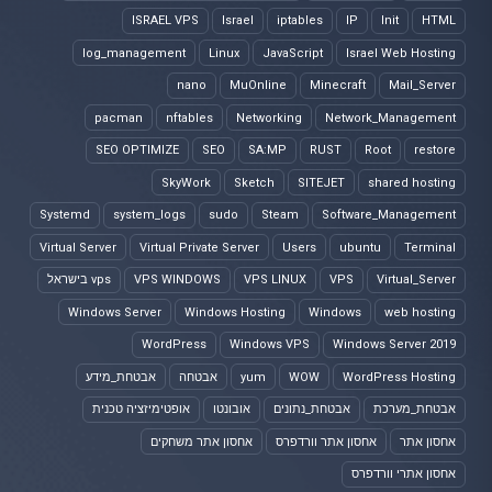
ISRAEL VPS
Israel
iptables
IP
Init
HTML
log_management
Linux
JavaScript
Israel Web Hosting
nano
MuOnline
Minecraft
Mail_Server
pacman
nftables
Networking
Network_Management
SEO OPTIMIZE
SEO
SA:MP
RUST
Root
restore
SkyWork
Sketch
SITEJET
shared hosting
Systemd
system_logs
sudo
Steam
Software_Management
Virtual Server
Virtual Private Server
Users
ubuntu
Terminal
Virtual_Server
VPS
VPS LINUX
VPS WINDOWS
vps בישראל
Windows Server
Windows Hosting
Windows
web hosting
WordPress
Windows VPS
Windows Server 2019
WordPress Hosting
WOW
yum
אבטחה
אבטחת_מידע
אבטחת_מערכת
אבטחת_נתונים
אובונטו
אופטימיזציה טכנית
אחסון אתר
אחסון אתר וורדפרס
אחסון אתר משחקים
אחסון אתרי וורדפרס