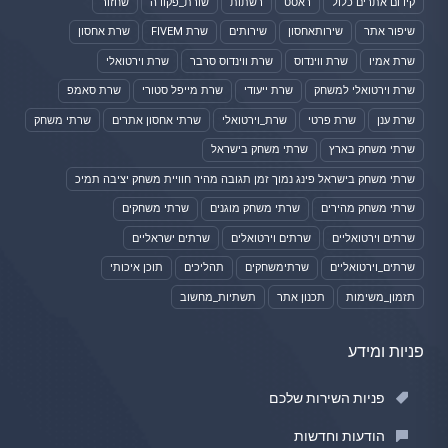
קידום אתרים כלול
ראסט
רשתות
שורת_פקודה
שחזור
שיפור אתר
שירותאחסון
שירותים
שרת FIVEM
שרת אחסון
שרת אמיו
שרת ווינדוס
שרת ווינדוס סרבר
שרת וירטואלי
שרת וירטואלי למשחק
שרת ייעודי
שרת מייפל סטורי
שרת סאמפ
שרת ענן
שרת פרטי
שרת_וירטואלי
שרתי אחסון אתרים
שרתי משחק
שרתי משחק בארץ
שרתי משחק בישראל
שרתי משחק בישראל פינג נמוך זמן תגובה מהיר חוויית משחק יציבה תמיכ
שרתי משחק מהירים
שרתי משחק מוגנים
שרתי משחקים
שרתים וירטואליים
שרתים וירטואלים
שרתים ישראליים
שרתים_וירטואליים
שרתימשחקים
תהליכים
תוכן איכותי
תזמון_משימות
תכנון אתר
תשתיות_מחשוב
פניות ומידע
פניות השירות שלכם
הודעות וחדשות