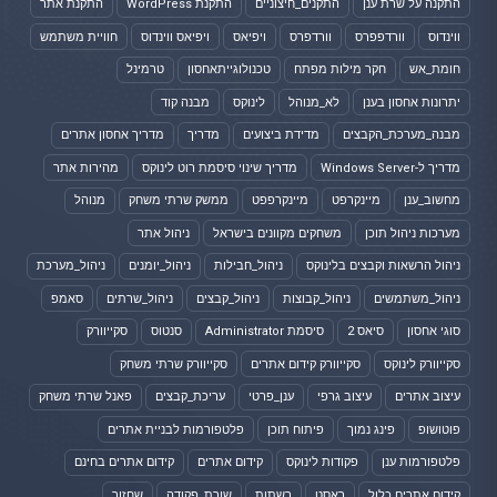
התקנה על שרת ענן
התקנים_חיצוניים
התקנת WordPress
התקנת אתר
ווינדוס
וורדפפרס
וורדפרס
ויפיאס
ויפיאס ווינדוס
חוויית משתמש
חומת_אש
חקר מילות מפתח
טכנולוגייתאחסון
טרמינל
יתרונות אחסון בענן
לא_מנוהל
לינוקס
מבנה קוד
מבנה_מערכת_הקבצים
מדידת ביצועים
מדריך
מדריך אחסון אתרים
מדריך ל-Windows Server
מדריך שינוי סיסמת רוט לינוקס
מהירות אתר
מחשוב_ענן
מיינקרפט
מיינקרפפט
ממשק שרתי משחק
מנוהל
מערכות ניהול תוכן
משחקים מקוונים בישראל
ניהול אתר
ניהול הרשאות וקבצים בלינוקס
ניהול_חבילות
ניהול_יומנים
ניהול_מערכת
ניהול_משתמשים
ניהול_קבוצות
ניהול_קבצים
ניהול_שרתים
סאמפ
סוגי אחסון
סיאס 2
סיסמת Administrator
סנטוס
סקייוורק
סקייוורק לינוקס
סקייוורק קידום אתרים
סקייוורק שרתי משחק
עיצוב אתרים
עיצוב גרפי
ענן_פרטי
עריכת_קבצים
פאנל שרתי משחק
פוטושופ
פינג נמוך
פיתוח תוכן
פלטפורמות לבניית אתרים
פלטפורמות ענן
פקודות לינוקס
קידום אתרים
קידום אתרים בחינם
קידום אתרים כלול
ראסט
רשתות
שורת_פקודה
שחזור