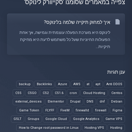
צפייה במאמרים שסומנו 'סקייוורק לינוקס'
איך למחוק תיקייה שלמה בלינוקס?
לינוקס היא מערכת הפעלה עוצמתית וגמישה, אך אחת
הפעולות החיוניות שעל כל משתמש לדעת היא מחיקת
תיקיות...
ענן תגיות
backup
Backlinks
Azure
AWS
at
apt
Anti DDOS
CSS
CSGO
CS2
CS1.6
cron
Cloud Hosting
Centos
external_devices
Elementor
Drupal
DNS
dnf
Debian
Game Token
FLYFF
FiveM
firewalld
firewall
Figma
GSLT
Groups
Google Cloud
Google Analytics
Game VPS
How to Change root password in Linux
Hosting VPS
Hosting