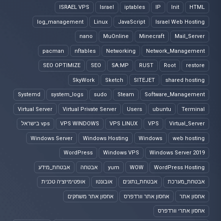
ISRAEL VPS
Israel
iptables
IP
Init
HTML
log_management
Linux
JavaScript
Israel Web Hosting
nano
MuOnline
Minecraft
Mail_Server
pacman
nftables
Networking
Network_Management
SEO OPTIMIZE
SEO
SA:MP
RUST
Root
restore
SkyWork
Sketch
SITEJET
shared hosting
Systemd
system_logs
sudo
Steam
Software_Management
Virtual Server
Virtual Private Server
Users
ubuntu
Terminal
Virtual_Server
VPS
VPS LINUX
VPS WINDOWS
vps בישראל
Windows Server
Windows Hosting
Windows
web hosting
WordPress
Windows VPS
Windows Server 2019
WordPress Hosting
WOW
yum
אבטחה
אבטחת_מידע
אבטחת_מערכת
אבטחת_נתונים
אובונטו
אופטימיזציה טכנית
אחסון אתר
אחסון אתר וורדפרס
אחסון אתר משחקים
אחסון אתרי וורדפרס