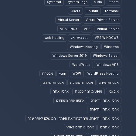
Systemd
system_logs
sudo
Steam
Users
ubuntu
Terminal
Virtual Server
Virtual Private Server
VPS LINUX
VPS
Virtual_Server
VPS WINDOWS
vps בישראל
web hosting
Windows Hosting
Windows
Windows Server 2019
Windows Server
WordPress
Windows VPS
WordPress Hosting
WOW
yum
אבטחה
אבטחת_מידע
אבטחת_מערכת
אבטחת_נתונים
אובונטו
אופטימיזציה טכנית
אחסון אתר
אחסון אתר וורדפרס
אחסון אתר משחקים
אחסון אתרי וורדפרס
אחסון אתרי וורדפרס: איך לבחור את הפתרון המושלם לאתר שלך
אחסון אתרים
אחסון אתרים בארץ