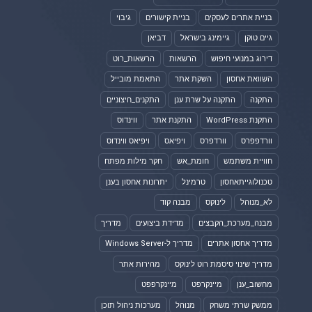
בניית אתרים לעסקים
בניית קישורים
גיבוי
גיים טוקן
גיימינג בישראל
דביאן
דירוג במנועי חיפוש
הרשאות
הרשאות_רוט
השוואת אחסון
השקת אתר
התאמת מובייל
התקנה
התקנה על שרת ענן
התקנים_חיצוניים
התקנת WordPress
התקנת אתר
ווינדוס
וורדפפרס
וורדפרס
ויפיאס
ויפיאס ווינדוס
חוויית משתמש
חומת_אש
חקר מילות מפתח
טכנולוגייתאחסון
טרמינל
יתרונות אחסון בענן
לא_מנוהל
לינוקס
מבנה קוד
מבנה_מערכת_הקבצים
מדידת ביצועים
מדריך
מדריך אחסון אתרים
מדריך ל-Windows Server
מדריך שינוי סיסמת רוט לינוקס
מהירות אתר
מחשוב_ענן
מיינקרפט
מיינקרפפט
ממשק שרתי משחק
מנוהל
מערכות ניהול תוכן