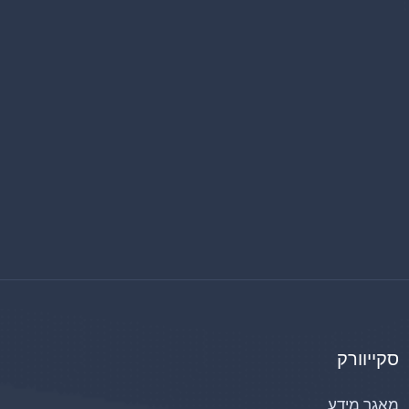
סקייוורק
מאגר מידע