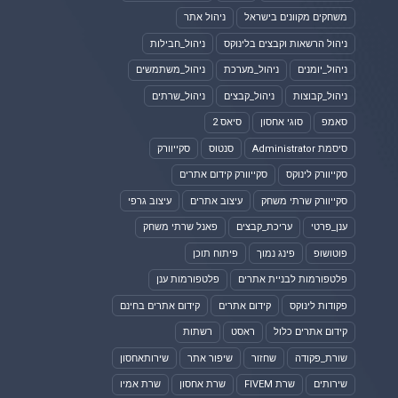
משחקים מקוונים בישראל
ניהול אתר
ניהול הרשאות וקבצים בלינוקס
ניהול_חבילות
ניהול_יומנים
ניהול_מערכת
ניהול_משתמשים
ניהול_קבוצות
ניהול_קבצים
ניהול_שרתים
סאמפ
סוגי אחסון
סיאס 2
סיסמת Administrator
סנטוס
סקייוורק
סקייוורק לינוקס
סקייוורק קידום אתרים
סקייוורק שרתי משחק
עיצוב אתרים
עיצוב גרפי
ענן_פרטי
עריכת_קבצים
פאנל שרתי משחק
פוטושופ
פינג נמוך
פיתוח תוכן
פלטפורמות לבניית אתרים
פלטפורמות ענן
פקודות לינוקס
קידום אתרים
קידום אתרים בחינם
קידום אתרים כלול
ראסט
רשתות
שורת_פקודה
שחזור
שיפור אתר
שירותאחסון
שירותים
שרת FIVEM
שרת אחסון
שרת אמיו