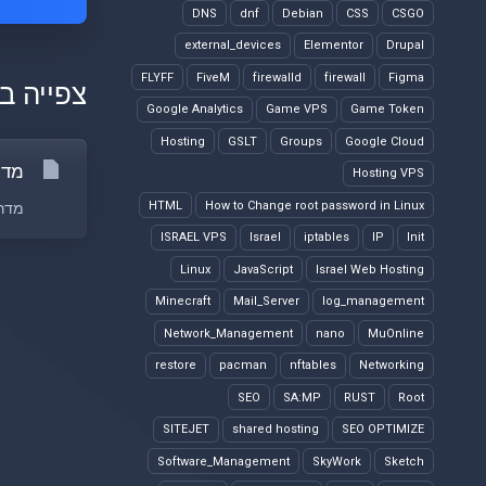
DNS
dnf
Debian
CSS
CSGO
external_devices
Elementor
Drupal
FLYFF
FiveM
firewalld
firewall
Figma
צפייה ב
Google Analytics
Game VPS
Game Token
Hosting
GSLT
Groups
Google Cloud
מדריך ליצ
Hosting VPS
HTML
How to Change root password in Linux
מדריך ליצירת GSLT וקודי המ
ISRAEL VPS
Israel
iptables
IP
Init
Linux
JavaScript
Israel Web Hosting
Minecraft
Mail_Server
log_management
Network_Management
nano
MuOnline
restore
pacman
nftables
Networking
SEO
SA:MP
RUST
Root
SITEJET
shared hosting
SEO OPTIMIZE
Software_Management
SkyWork
Sketch