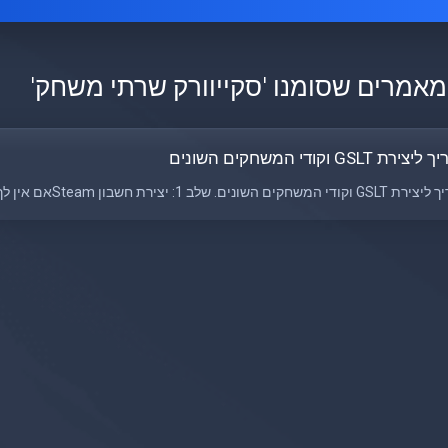
מאמרים שסומנו 'סקייוורק שרתי משחק'
ירת GSLT וקודי המשחקים השונים
שחקים השונים. שלב 1: יצירת חשבון Steamאם אין לך חשבון Steam, עליך...