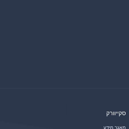
סקייוורק
מאגר מידע