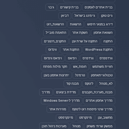
בניית אתרים לעסקים
בניית קישורים
גיבוי
גיים טוקן
גיימינג בישראל
דביאן
דירוג במנועי חיפוש
הרשאות
הרשאות_רוט
השוואת אחסון
השקת אתר
התאמת מובייל
התקנה
התקנה על שרת ענן
התקנים_חיצוניים
התקנת WordPress
התקנת אתר
ווינדוס
וורדפפרס
וורדפרס
ויפיאס
ויפיאס ווינדוס
חוויית משתמש
חומת_אש
חקר מילות מפתח
טכנולוגייתאחסון
טרמינל
יתרונות אחסון בענן
לא_מנוהל
לינוקס
מבנה קוד
מבנה_מערכת_הקבצים
מדידת ביצועים
מדריך
מדריך אחסון אתרים
מדריך ל-Windows Server
מדריך שינוי סיסמת רוט לינוקס
מהירות אתר
מחשוב_ענן
מיינקרפט
מיינקרפפט
ממשק שרתי משחק
מנוהל
מערכות ניהול תוכן