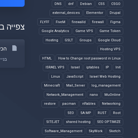
DNS
dnf
Debian
CSS
CSGO
external_devices
Elementor
Drupal
FLYFF
FiveM
firewalld
firewall
Figma
צפייה ב
Google Analytics
Game VPS
Game Token
Hosting
GSLT
Groups
Google Cloud
הכי
Hosting VPS
HTML
How to Change root password in Linux
בניי
ISRAEL VPS
Israel
iptables
IP
Init
Linux
JavaScript
Israel Web Hosting
Minecraft
Mail_Server
log_management
Network_Management
nano
MuOnline
restore
pacman
nftables
Networking
SEO
SA:MP
RUST
Root
SITEJET
shared hosting
SEO OPTIMIZE
Software_Management
SkyWork
Sketch