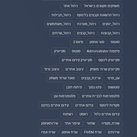
משחקים מקוונים בישראל
ניהול אתר
ניהול הרשאות וקבצים בלינוקס
ניהול_חבילות
ניהול_יומנים
ניהול_מערכת
ניהול_משתמשים
ניהול_קבוצות
ניהול_קבצים
ניהול_שרתים
סאמפ
סוגי אחסון
סיאס 2
סיסמת Administrator
סנטוס
סקייוורק
סקייוורק לינוקס
סקייוורק קידום אתרים
סקייוורק שרתי משחק
עיצוב אתרים
עיצוב גרפי
ענן_פרטי
עריכת_קבצים
פאנל שרתי משחק
פוטושופ
פינג נמוך
פיתוח תוכן
פלטפורמות לבניית אתרים
פלטפורמות ענן
פקודות לינוקס
קידום אתרים
קידום אתרים בחינם
קידום אתרים כלול
ראסט
רשתות
שורת_פקודה
שחזור
שיפור אתר
שירותאחסון
שירותים
שרת FIVEM
שרת אחסון
שרת אמיו