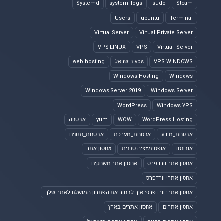
Systemd
system_logs
sudo
Steam
Users
ubuntu
Terminal
Virtual Server
Virtual Private Server
VPS LINUX
VPS
Virtual_Server
VPS WINDOWS
vps בישראל
web hosting
Windows Hosting
Windows
Windows Server 2019
Windows Server
WordPress
Windows VPS
WordPress Hosting
WOW
yum
אבטחה
אבטחת_מידע
אבטחת_מערכת
אבטחת_נתונים
אובונטו
אופטימיזציה טכנית
אחסון אתר
אחסון אתר וורדפרס
אחסון אתר משחקים
אחסון אתרי וורדפרס
אחסון אתרי וורדפרס: איך לבחור את הפתרון המושלם לאתר שלך
אחסון אתרים
אחסון אתרים בארץ