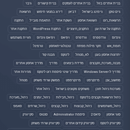
בניית אתרים בזול
בניית אתרים לעסקים
בניית קישורים
גיבוי
גיים טוקן
גיימינג בישראל
דביאן
דירוג במנועי חיפוש
הרשאות
הרשאות_רוט
השוואת אחסון
השקת אתר
התאמת מובייל
התקנה
התקנה על שרת ענן
התקנים_חיצוניים
התקנת WordPress
התקנת אתר
ווינדוס
וורדפפרס
וורדפרס
ויפיאס
ויפיאס ווינדוס
חוויית משתמש
חומת_אש
חקר מילות מפתח
טכנולוגייתאחסון
טרמינל
יתרונות אחסון בענן
לא_מנוהל
לינוקס
מבנה קוד
מבנה_מערכת_הקבצים
מדידת ביצועים
מדריך
מדריך אחסון אתרים
מדריך ל-Windows Server
מדריך שינוי סיסמת רוט לינוקס
מהירות אתר
מחשוב_ענן
מיינקרפט
מיינקרפפט
ממשק שרתי משחק
מנוהל
מערכות ניהול תוכן
משחקים מקוונים בישראל
ניהול אתר
ניהול הרשאות וקבצים בלינוקס
ניהול_חבילות
ניהול_יומנים
ניהול_מערכת
ניהול_משתמשים
ניהול_קבוצות
ניהול_קבצים
ניהול_שרתים
סאמפ
סוגי אחסון
סיאס 2
סיסמת Administrator
סנטוס
סקייוורק
סקייוורק לינוקס
סקייוורק קידום אתרים
סקייוורק שרתי משחק