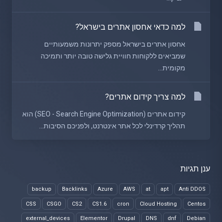
למה כדאי אחסון אתרים בישראל?
אחסון אתרים בישראל מספק יתרונות משמעותיים
שמביאים ללקוחות חוויית גלישה טובה יותר ותמיכה
מקומית...
למה צריך קידום אתרים?
קידום אתרים (SEO - Search Engine Optimization) הוא
תהליך קרדינלי לכל אתר אינטרנט, ולפניכם הסיבות...
ענן תגיות
backup
Backlinks
Azure
AWS
at
apt
Anti DDOS
CSS
CSGO
CS2
CS1.6
cron
Cloud Hosting
Centos
external_devices
Elementor
Drupal
DNS
dnf
Debian