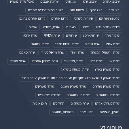
עיצוב אתרים
עיצוב גרפי
ענן_פרטי
עריכת_קבצים
פאנל שרתי משחק
פוטושופ
פינג נמוך
פיתוח תוכן
פלטפורמות לבניית אתרים
פלטפורמות ענן
פקודות לינוקס
קידום אתרים
קידום אתרים בחינם
קידום אתרים כלול
ראסט
רשתות
שורת_פקודה
שחזור
שיפור אתר
שירותאחסון
שירותים
שרת FIVEM
שרת אחסון
שרת אמיו
שרת ווינדוס
שרת ווינדוס סרבר
שרת וירטואלי
שרת וירטואלי למשחק
שרת ייעודי
שרת מייפל סטורי
שרת סאמפ
שרת ענן
שרת פרטי
שרת_וירטואלי
שרתי אחסון אתרים
שרתי משחק
שרתי משחק בארץ
שרתי משחק בישראל
שרתי משחק בישראל פינג נמוך זמן תגובה מהיר חוויית משחק יציבה תמיכ
שרתי משחק מהירים
שרתי משחק מוגנים
שרתי משחקים
שרתים וירטואליים
שרתים וירטואלים
שרתים ישראליים
שרתים_וירטואליים
שרתימשחקים
תהליכים
תוכן איכותי
תזמון_משימות
תכנון אתר
תשתיות_מחשוב
פניות ומידע