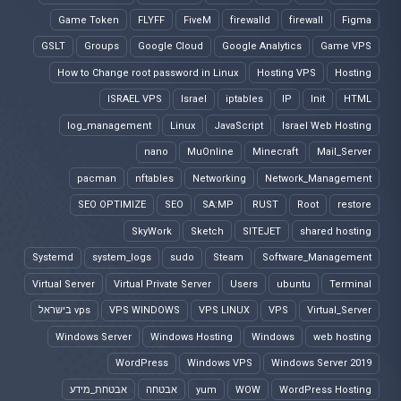
Game Token
FLYFF
FiveM
firewalld
firewall
Figma
GSLT
Groups
Google Cloud
Google Analytics
Game VPS
How to Change root password in Linux
Hosting VPS
Hosting
ISRAEL VPS
Israel
iptables
IP
Init
HTML
log_management
Linux
JavaScript
Israel Web Hosting
nano
MuOnline
Minecraft
Mail_Server
pacman
nftables
Networking
Network_Management
SEO OPTIMIZE
SEO
SA:MP
RUST
Root
restore
SkyWork
Sketch
SITEJET
shared hosting
Systemd
system_logs
sudo
Steam
Software_Management
Virtual Server
Virtual Private Server
Users
ubuntu
Terminal
Virtual_Server
VPS
VPS LINUX
VPS WINDOWS
vps בישראל
Windows Server
Windows Hosting
Windows
web hosting
WordPress
Windows VPS
Windows Server 2019
WordPress Hosting
WOW
yum
אבטחה
אבטחת_מידע