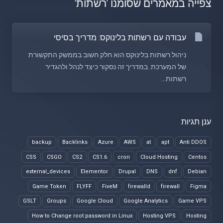
צפייה במאמרים שסומנו 'רשתות'
עבודה עם רשתות בלינוקס: מדריך בסיסי
ניהול רשתות בלינוקס הוא חלק חשוב בממשק התקשורת
של המערכת. במדריך זה נסקור כיצד לנהל ולהגדיר
רשתות...
ענן תגיות
backup
Backlinks
Azure
AWS
at
apt
Anti DDOS
CSS
CSGO
CS2
CS1.6
cron
Cloud Hosting
Centos
external_devices
Elementor
Drupal
DNS
dnf
Debian
Game Token
FLYFF
FiveM
firewalld
firewall
Figma
GSLT
Groups
Google Cloud
Google Analytics
Game VPS
How to Change root password in Linux
Hosting VPS
Hosting