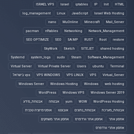
ISRAEL VPS
Israel
iptables
IP
Init
HTML
log_management
Linux
JavaScript
Israel Web Hosting
nano
MuOnline
Minecraft
Mail_Server
pacman
nftables
Networking
Network_Management
SEO OPTIMIZE
SEO
SA:MP
RUST
Root
restore
SkyWork
Sketch
SITEJET
shared hosting
Systemd
system_logs
sudo
Steam
Software_Management
Virtual Server
Virtual Private Server
Users
ubuntu
Terminal
Virtual_Server
VPS
VPS LINUX
VPS WINDOWS
vps בישראל
Windows Server
Windows Hosting
Windows
web hosting
WordPress
Windows VPS
Windows Server 2019
WordPress Hosting
WOW
yum
אבטחה
אבטחת_מידע
אבטחת_מערכת
אבטחת_נתונים
אובונטו
אופטימיזציה טכנית
אחסון אתר
אחסון אתר וורדפרס
אחסון אתר משחקים
אחסון אתרי וורדפרס