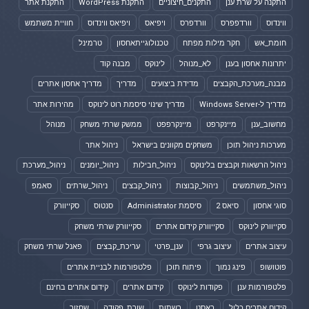
התקנה על שרת ענן
התקנים_חיצוניים
התקנת WordPress
התקנת אתר
ווינדוס
וורדפפרס
וורדפרס
ויפיאס
ויפיאס ווינדוס
חוויית משתמש
חומת_אש
חקר מילות מפתח
טכנולוגייתאחסון
טרמינל
יתרונות אחסון בענן
לא_מנוהל
לינוקס
מבנה קוד
מבנה_מערכת_הקבצים
מדידת ביצועים
מדריך
מדריך אחסון אתרים
מדריך ל-Windows Server
מדריך שינוי סיסמת רוט לינוקס
מהירות אתר
מחשוב_ענן
מיינקרפט
מיינקרפפט
ממשק שרתי משחק
מנוהל
מערכות ניהול תוכן
משחקים מקוונים בישראל
ניהול אתר
ניהול הרשאות וקבצים בלינוקס
ניהול_חבילות
ניהול_יומנים
ניהול_מערכת
ניהול_משתמשים
ניהול_קבוצות
ניהול_קבצים
ניהול_שרתים
סאמפ
סוגי אחסון
סיאס 2
סיסמת Administrator
סנטוס
סקייוורק
סקייוורק לינוקס
סקייוורק קידום אתרים
סקייוורק שרתי משחק
עיצוב אתרים
עיצוב גרפי
ענן_פרטי
עריכת_קבצים
פאנל שרתי משחק
פוטושופ
פינג נמוך
פיתוח תוכן
פלטפורמות לבניית אתרים
פלטפורמות ענן
פקודות לינוקס
קידום אתרים
קידום אתרים בחינם
קידום אתרים כלול
ראסט
רשתות
שורת_פקודה
שחזור