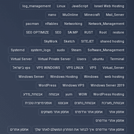
log_management
Linux
JavaScript
Israel Web Hosting
nano
MuOnline
Minecraft
Mail_Server
pacman
nftables
Networking
Network_Management
SEO OPTIMIZE
SEO
SA:MP
RUST
Root
restore
SkyWork
Sketch
SITEJET
shared hosting
Systemd
system_logs
sudo
Steam
Software_Management
Virtual Server
Virtual Private Server
Users
ubuntu
Terminal
Virtual_Server
VPS
VPS LINUX
VPS WINDOWS
vps בישראל
Windows Server
Windows Hosting
Windows
web hosting
WordPress
Windows VPS
Windows Server 2019
WordPress Hosting
WOW
yum
אבטחה
אבטחת_מידע
אבטחת_מערכת
אבטחת_נתונים
אובונטו
אופטימיזציה טכנית
אחסון אתר
אחסון אתר וורדפרס
אחסון אתר משחקים
אחסון אתרי וורדפרס
אחסון אתרי וורדפרס: איך לבחור את הפתרון המושלם לאתר שלך
אחסון אתרים