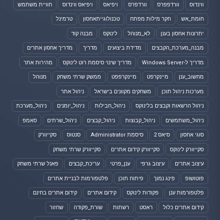
ווינדוס
וורדפפרס
וורדפרס
ויפיאס
ויפיאס ווינדוס
חוויית משתמש
חומת_אש
חקר מילות מפתח
טכנולוגייתאחסון
טרמינל
יתרונות אחסון בענן
לא_מנוהל
לינוקס
מבנה קוד
מבנה_מערכת_הקבצים
מדידת ביצועים
מדריך
מדריך אחסון אתרים
מדריך ל-Windows Server
מדריך שינוי סיסמת רוט לינוקס
מהירות אתר
מחשוב_ענן
מיינקרפט
מיינקרפפט
ממשק שרתי משחק
מנוהל
מערכות ניהול תוכן
משחקים מקוונים בישראל
ניהול אתר
ניהול הרשאות וקבצים בלינוקס
ניהול_חבילות
ניהול_יומנים
ניהול_מערכת
ניהול_משתמשים
ניהול_קבוצות
ניהול_קבצים
ניהול_שרתים
סאמפ
סוגי אחסון
סיאס 2
סיסמת Administrator
סנטוס
סקייוורק
סקייוורק לינוקס
סקייוורק קידום אתרים
סקייוורק שרתי משחק
עיצוב אתרים
עיצוב גרפי
ענן_פרטי
עריכת_קבצים
פאנל שרתי משחק
פוטושופ
פינג נמוך
פיתוח תוכן
פלטפורמות לבניית אתרים
פלטפורמות ענן
פקודות לינוקס
קידום אתרים
קידום אתרים בחינם
קידום אתרים כלול
ראסט
רשתות
שורת_פקודה
שחזור