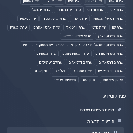
שיפור אתר
שירותאחסון
שירותים
שרת FIVEM
שרת אחסון
שרת אמיו
שרת ווינדוס
שרת ווינדוס סרבר
שרת וירטואלי
שרת וירטואלי למשחק
שרת ייעודי
שרת מייפל סטורי
שרת סאמפ
שרת ענן
שרת פרטי
שרת_וירטואלי
שרתי אחסון אתרים
שרתי משחק
שרתי משחק בארץ
שרתי משחק בישראל
שרתי משחק בישראל פינג נמוך זמן תגובה מהיר חוויית משחק יציבה תמיכ
שרתי משחק מהירים
שרתי משחק מוגנים
שרתי משחקים
שרתים וירטואליים
שרתים וירטואלים
שרתים ישראליים
שרתים_וירטואליים
שרתימשחקים
תהליכים
תוכן איכותי
תזמון_משימות
תכנון אתר
תשתיות_מחשוב
פניות ומידע
פניות השירות שלכם
הודעות וחדשות
מאגר מידע