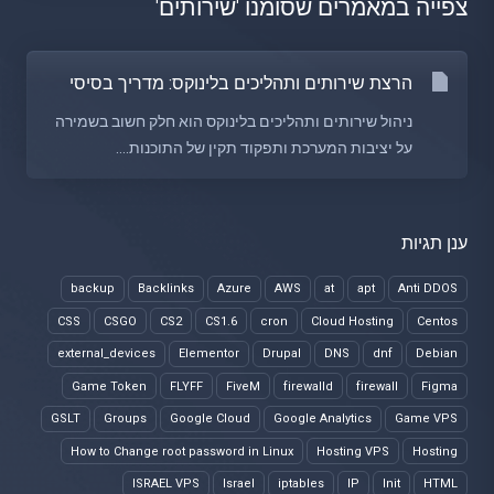
צפייה במאמרים שסומנו 'שירותים'
הרצת שירותים ותהליכים בלינוקס: מדריך בסיסי
ניהול שירותים ותהליכים בלינוקס הוא חלק חשוב בשמירה
על יציבות המערכת ותפקוד תקין של התוכנות....
ענן תגיות
backup
Backlinks
Azure
AWS
at
apt
Anti DDOS
CSS
CSGO
CS2
CS1.6
cron
Cloud Hosting
Centos
external_devices
Elementor
Drupal
DNS
dnf
Debian
Game Token
FLYFF
FiveM
firewalld
firewall
Figma
GSLT
Groups
Google Cloud
Google Analytics
Game VPS
How to Change root password in Linux
Hosting VPS
Hosting
ISRAEL VPS
Israel
iptables
IP
Init
HTML