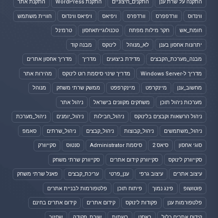
התקנה על שרת ענן
התקנים_חיצוניים
התקנת WordPress
התקנת אתר
ווינדוס
וורדפפרס
וורדפרס
ויפיאס
ויפיאס ווינדוס
חוויית משתמש
חומת_אש
חקר מילות מפתח
טכנולוגייתאחסון
טרמינל
יתרונות אחסון בענן
לא_מנוהל
לינוקס
מבנה קוד
מבנה_מערכת_הקבצים
מדידת ביצועים
מדריך
מדריך אחסון אתרים
מדריך ל-Windows Server
מדריך שינוי סיסמת רוט לינוקס
מהירות אתר
מחשוב_ענן
מיינקרפט
מיינקרפפט
ממשק שרתי משחק
מנוהל
מערכות ניהול תוכן
משחקים מקוונים בישראל
ניהול אתר
ניהול הרשאות וקבצים בלינוקס
ניהול_חבילות
ניהול_יומנים
ניהול_מערכת
ניהול_משתמשים
ניהול_קבוצות
ניהול_קבצים
ניהול_שרתים
סאמפ
סוגי אחסון
סיאס 2
סיסמת Administrator
סנטוס
סקייוורק
סקייוורק לינוקס
סקייוורק קידום אתרים
סקייוורק שרתי משחק
עיצוב אתרים
עיצוב גרפי
ענן_פרטי
עריכת_קבצים
פאנל שרתי משחק
פוטושופ
פינג נמוך
פיתוח תוכן
פלטפורמות לבניית אתרים
פלטפורמות ענן
פקודות לינוקס
קידום אתרים
קידום אתרים בחינם
קידום אתרים כלול
ראסט
רשתות
שורת_פקודה
שחזור