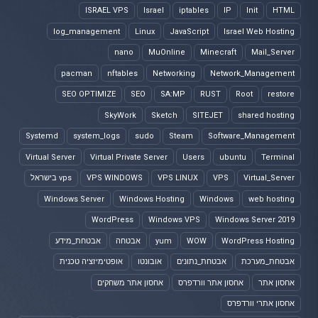
ISRAEL VPS
Israel
iptables
IP
Init
HTML
log_management
Linux
JavaScript
Israel Web Hosting
nano
MuOnline
Minecraft
Mail_Server
pacman
nftables
Networking
Network_Management
SEO OPTIMIZE
SEO
SA:MP
RUST
Root
restore
SkyWork
Sketch
SITEJET
shared hosting
Systemd
system_logs
sudo
Steam
Software_Management
Virtual Server
Virtual Private Server
Users
ubuntu
Terminal
Virtual_Server
VPS
VPS LINUX
VPS WINDOWS
vps בישראל
Windows Server
Windows Hosting
Windows
web hosting
WordPress
Windows VPS
Windows Server 2019
WordPress Hosting
WOW
yum
אבטחה
אבטחת_מידע
אבטחת_מערכת
אבטחת_נתונים
אובונטו
אופטימיזציה טכנית
אחסון אתר
אחסון אתר וורדפרס
אחסון אתר משחקים
אחסון אתרי וורדפרס