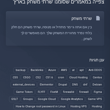
צפייה במאמרים שסומנו 'שרתי משחק בארץ'
שרתי משחק
בין אם אתה גיימר מתחיל או מנוסה, שרתי משחק הם חלק
בלתי נפרד מחוויית המשחק שלך. הם מאפשרים לך
לשחק...
ענן תגיות
backup
Backlinks
Azure
AWS
at
apt
Anti DDOS
CSS
CSGO
CS2
CS1.6
cron
Cloud Hosting
Centos
external_devices
Elementor
Drupal
DNS
dnf
Debian
Game Token
FLYFF
FiveM
firewalld
firewall
Figma
GSLT
Groups
Google Cloud
Google Analytics
Game VPS
How to Change root password in Linux
Hosting VPS
Hosting