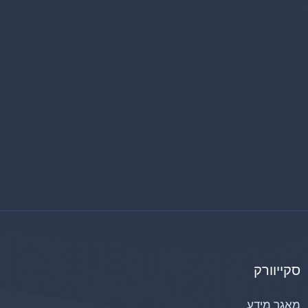
סקייוורק
מאגר מידע