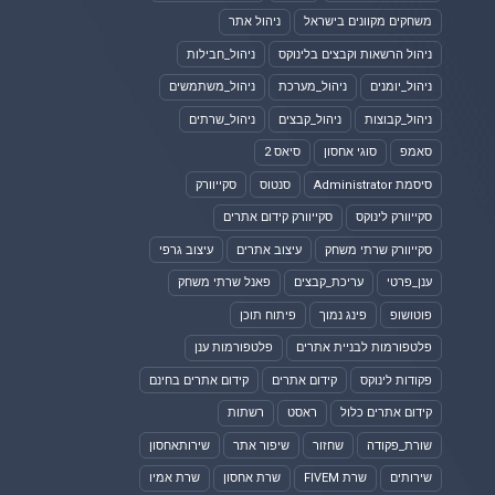
משחקים מקוונים בישראל
ניהול אתר
ניהול הרשאות וקבצים בלינוקס
ניהול_חבילות
ניהול_יומנים
ניהול_מערכת
ניהול_משתמשים
ניהול_קבוצות
ניהול_קבצים
ניהול_שרתים
סאמפ
סוגי אחסון
סיאס 2
סיסמת Administrator
סנטוס
סקייוורק
סקייוורק לינוקס
סקייוורק קידום אתרים
סקייוורק שרתי משחק
עיצוב אתרים
עיצוב גרפי
ענן_פרטי
עריכת_קבצים
פאנל שרתי משחק
פוטושופ
פינג נמוך
פיתוח תוכן
פלטפורמות לבניית אתרים
פלטפורמות ענן
פקודות לינוקס
קידום אתרים
קידום אתרים בחינם
קידום אתרים כלול
ראסט
רשתות
שורת_פקודה
שחזור
שיפור אתר
שירותאחסון
שירותים
שרת FIVEM
שרת אחסון
שרת אמיו