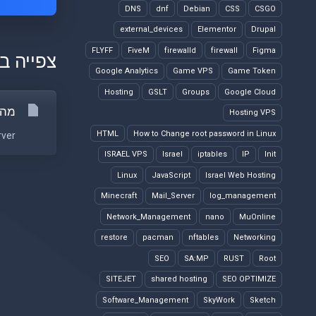
DNS
dnf
Debian
CSS
CSGO
external_devices
Elementor
Drupal
FLYFF
FiveM
firewalld
firewall
Figma
צפייה ב
Google Analytics
Game VPS
Game Token
Hosting
GSLT
Groups
Google Cloud
מה ההבדל ב
Hosting VPS
HTML
How to Change root password in Linux
Windows Server הוא מער
ISRAEL VPS
Israel
iptables
IP
Init
Linux
JavaScript
Israel Web Hosting
Minecraft
Mail_Server
log_management
Network_Management
nano
MuOnline
restore
pacman
nftables
Networking
SEO
SA:MP
RUST
Root
SITEJET
shared hosting
SEO OPTIMIZE
Software_Management
SkyWork
Sketch