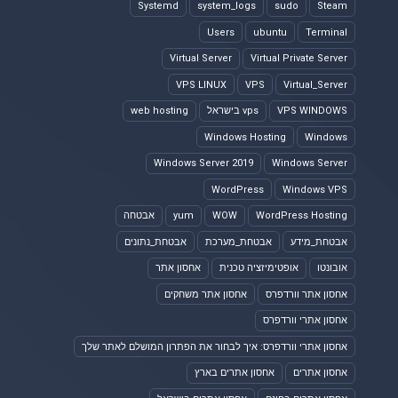
Systemd
system_logs
sudo
Steam
Users
ubuntu
Terminal
Virtual Server
Virtual Private Server
VPS LINUX
VPS
Virtual_Server
VPS WINDOWS
vps בישראל
web hosting
Windows Hosting
Windows
Windows Server 2019
Windows Server
WordPress
Windows VPS
WordPress Hosting
WOW
yum
אבטחה
אבטחת_מידע
אבטחת_מערכת
אבטחת_נתונים
אובונטו
אופטימיזציה טכנית
אחסון אתר
אחסון אתר וורדפרס
אחסון אתר משחקים
אחסון אתרי וורדפרס
אחסון אתרי וורדפרס: איך לבחור את הפתרון המושלם לאתר שלך
אחסון אתרים
אחסון אתרים בארץ