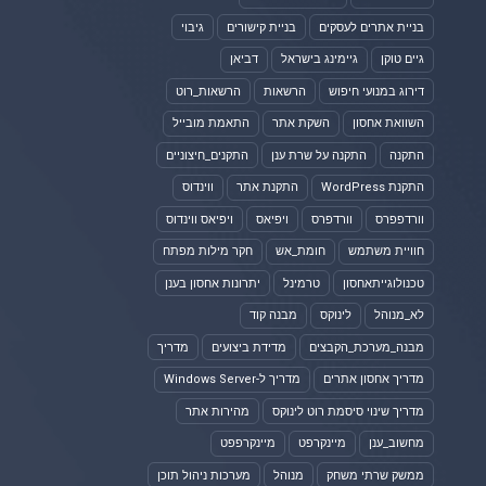
בניית אתרים לעסקים
בניית קישורים
גיבוי
גיים טוקן
גיימינג בישראל
דביאן
דירוג במנועי חיפוש
הרשאות
הרשאות_רוט
השוואת אחסון
השקת אתר
התאמת מובייל
התקנה
התקנה על שרת ענן
התקנים_חיצוניים
התקנת WordPress
התקנת אתר
ווינדוס
וורדפפרס
וורדפרס
ויפיאס
ויפיאס ווינדוס
חוויית משתמש
חומת_אש
חקר מילות מפתח
טכנולוגייתאחסון
טרמינל
יתרונות אחסון בענן
לא_מנוהל
לינוקס
מבנה קוד
מבנה_מערכת_הקבצים
מדידת ביצועים
מדריך
מדריך אחסון אתרים
מדריך ל-Windows Server
מדריך שינוי סיסמת רוט לינוקס
מהירות אתר
מחשוב_ענן
מיינקרפט
מיינקרפפט
ממשק שרתי משחק
מנוהל
מערכות ניהול תוכן