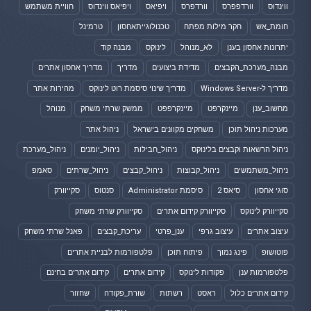
ווינדוס
וורדפפרס
וורדפרס
ויפיאס
ויפיאס ווינדוס
חוויית משתמש
חומת_אש
חקר מילות מפתח
טכנולוגייתאחסון
טרמינל
יתרונות אחסון בענן
לא_מנוהל
לינוקס
מבנה קוד
מבנה_מערכת_הקבצים
מדידת ביצועים
מדריך
מדריך אחסון אתרים
מדריך ל-Windows Server
מדריך שינוי סיסמת רוט לינוקס
מהירות אתר
מחשוב_ענן
מיינקרפט
מיינקרפפט
ממשק שרתי משחק
מנוהל
מערכות ניהול תוכן
משחקים מקוונים בישראל
ניהול אתר
ניהול הרשאות וקבצים בלינוקס
ניהול_חבילות
ניהול_יומנים
ניהול_מערכת
ניהול_משתמשים
ניהול_קבוצות
ניהול_קבצים
ניהול_שרתים
סאמפ
סוגי אחסון
סיאס 2
סיסמת Administrator
סנטוס
סקייוורק
סקייוורק לינוקס
סקייוורק קידום אתרים
סקייוורק שרתי משחק
עיצוב אתרים
עיצוב גרפי
ענן_פרטי
עריכת_קבצים
פאנל שרתי משחק
פוטושופ
פינג נמוך
פיתוח תוכן
פלטפורמות לבניית אתרים
פלטפורמות ענן
פקודות לינוקס
קידום אתרים
קידום אתרים בחינם
קידום אתרים כלול
ראסט
רשתות
שורת_פקודה
שחזור