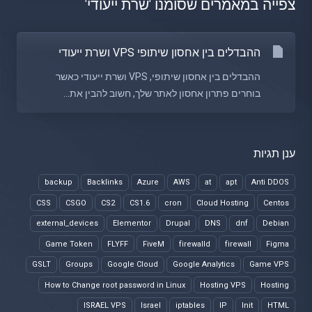
צפייה במאמרים שסומנו 'שרת ייעודי'
ההבדלים בין אחסון שיתופי VPS ושרת ייעודי
ההבדלים בין אחסון שיתופי, VPS ושרת ייעודי כאשר
בוחרים פתרון אחסון לאתר שלך, חשוב להבין את...
ענן תגיות
backup
Backlinks
Azure
AWS
at
apt
Anti DDOS
CSS
CSGO
CS2
CS1.6
cron
Cloud Hosting
Centos
external_devices
Elementor
Drupal
DNS
dnf
Debian
Game Token
FLYFF
FiveM
firewalld
firewall
Figma
GSLT
Groups
Google Cloud
Google Analytics
Game VPS
How to Change root password in Linux
Hosting VPS
Hosting
ISRAEL VPS
Israel
iptables
IP
Init
HTML