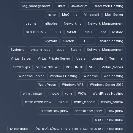
log_management
Linux
JavaScript
Israel Web Hosting
nano
MuOnline
Minecraft
Mail_Server
pacman
nftables
Networking
Network_Management
SEO OPTIMIZE
SEO
SA:MP
RUST
Root
restore
SkyWork
Sketch
SITEJET
shared hosting
Systemd
system_logs
sudo
Steam
Software_Management
Virtual Server
Virtual Private Server
Users
ubuntu
Terminal
Virtual_Server
VPS
VPS LINUX
VPS WINDOWS
vps בישראל
Windows Server
Windows Hosting
Windows
web hosting
WordPress
Windows VPS
Windows Server 2019
WordPress Hosting
WOW
yum
אבטחה
אבטחת_מידע
אבטחת_מערכת
אבטחת_נתונים
אובונטו
אופטימיזציה טכנית
אחסון אתר
אחסון אתר וורדפרס
אחסון אתר משחקים
אחסון אתרי וורדפרס
אחסון אתרי וורדפרס: איך לבחור את הפתרון המושלם לאתר שלך
אחסון אתרים