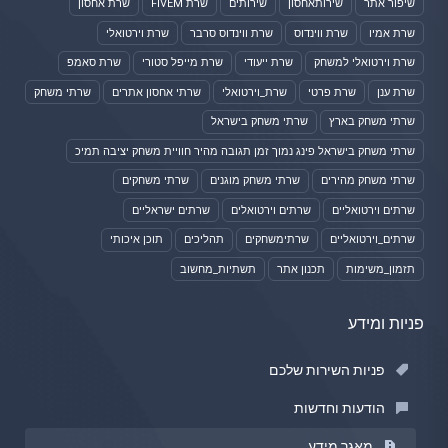
שיפור אתר
שירותאחסון
שירותים
שרת FIVEM
שרת אחסון
שרת אמיו
שרת ווינדוס
שרת ווינדוס סרבר
שרת וירטואלי
שרת וירטואלי למשחק
שרת ייעודי
שרת מייפל סטורי
שרת סאמפ
שרת ענן
שרת פרטי
שרת_וירטואלי
שרתי אחסון אתרים
שרתי משחק
שרתי משחק בארץ
שרתי משחק בישראל
שרתי משחק בישראל פינג נמוך זמן תגובה מהיר חוויית משחק יציבה תמיכ
שרתי משחק מהירים
שרתי משחק מוגנים
שרתי משחקים
שרתים וירטואליים
שרתים וירטואלים
שרתים ישראליים
שרתים_וירטואליים
שרתימשחקים
תהליכים
תוכן איכותי
תזמון_משימות
תכנון אתר
תשתיות_מחשוב
פניות ומידע
פניות השירות שלכם
הודעות וחדשות
מאגר מידע