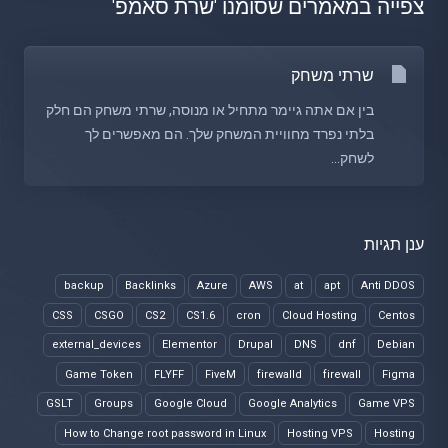
צפייה במאמרים שסומנו 'שרת סאמפ'
שרתי משחק
בין אם אתה גיימר מתחיל או מנוסה, שרתי משחק הם חלק
בלתי נפרד מחוויית המשחק שלך. הם מאפשרים לך
לשחק...
ענן תגיות
backup
Backlinks
Azure
AWS
at
apt
Anti DDOS
CSS
CSGO
CS2
CS1.6
cron
Cloud Hosting
Centos
external_devices
Elementor
Drupal
DNS
dnf
Debian
Game Token
FLYFF
FiveM
firewalld
firewall
Figma
GSLT
Groups
Google Cloud
Google Analytics
Game VPS
How to Change root password in Linux
Hosting VPS
Hosting