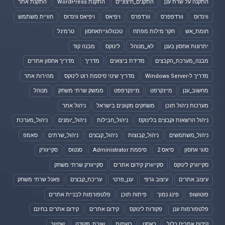
התקנה על שרת ענן
התקנים_חיצוניים
התקנת WordPress
התקנת אתר
ווינדוס
וורדפפרס
וורדפרס
ויפיאס
ויפיאס ווינדוס
חוויית משתמש
חומת_אש
חקר מילות מפתח
טכנולוגייתאחסון
טרמינל
יתרונות אחסון בענן
לא_מנוהל
לינוקס
מבנה קוד
מבנה_מערכת_הקבצים
מדידת ביצועים
מדריך
מדריך אחסון אתרים
מדריך ל-Windows Server
מדריך שינוי סיסמת רוט לינוקס
מהירות אתר
מחשוב_ענן
מיינקרפט
מיינקרפפט
ממשק שרתי משחק
מנוהל
מערכות ניהול תוכן
משחקים מקוונים בישראל
ניהול אתר
ניהול הרשאות וקבצים בלינוקס
ניהול_חבילות
ניהול_יומנים
ניהול_מערכת
ניהול_משתמשים
ניהול_קבוצות
ניהול_קבצים
ניהול_שרתים
סאמפ
סוגי אחסון
סיאס 2
סיסמת Administrator
סנטוס
סקייוורק
סקייוורק לינוקס
סקייוורק קידום אתרים
סקייוורק שרתי משחק
עיצוב אתרים
עיצוב גרפי
ענן_פרטי
עריכת_קבצים
פאנל שרתי משחק
פוטושופ
פינג נמוך
פיתוח תוכן
פלטפורמות לבניית אתרים
פלטפורמות ענן
פקודות לינוקס
קידום אתרים
קידום אתרים בחינם
קידום אתרים כלול
ראסט
רשתות
שורת_פקודה
שחזור