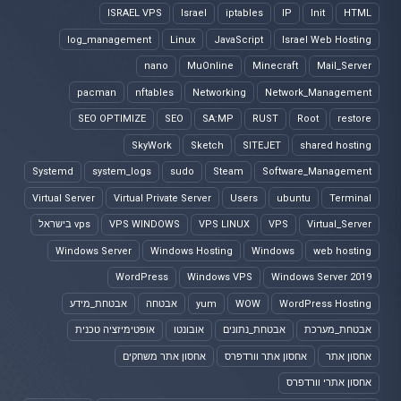
ISRAEL VPS
Israel
iptables
IP
Init
HTML
log_management
Linux
JavaScript
Israel Web Hosting
nano
MuOnline
Minecraft
Mail_Server
pacman
nftables
Networking
Network_Management
SEO OPTIMIZE
SEO
SA:MP
RUST
Root
restore
SkyWork
Sketch
SITEJET
shared hosting
Systemd
system_logs
sudo
Steam
Software_Management
Virtual Server
Virtual Private Server
Users
ubuntu
Terminal
Virtual_Server
VPS
VPS LINUX
VPS WINDOWS
vps בישראל
Windows Server
Windows Hosting
Windows
web hosting
WordPress
Windows VPS
Windows Server 2019
WordPress Hosting
WOW
yum
אבטחה
אבטחת_מידע
אבטחת_מערכת
אבטחת_נתונים
אובונטו
אופטימיזציה טכנית
אחסון אתר
אחסון אתר וורדפרס
אחסון אתר משחקים
אחסון אתרי וורדפרס